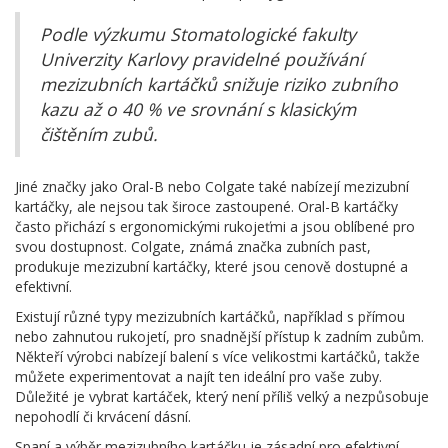
Podle výzkumu Stomatologické fakulty
Univerzity Karlovy pravidelné používání
mezizubních kartáčků snižuje riziko zubního
kazu až o 40 % ve srovnání s klasickým
čištěním zubů.
Jiné značky jako Oral-B nebo Colgate také nabízejí mezizubní
kartáčky, ale nejsou tak široce zastoupené. Oral-B kartáčky
často přichází s ergonomickými rukojeťmi a jsou oblíbené pro
svou dostupnost. Colgate, známá značka zubních past,
produkuje mezizubní kartáčky, které jsou cenově dostupné a
efektivní.
Existují různé typy mezizubních kartáčků, například s přímou
nebo zahnutou rukojetí, pro snadnější přístup k zadním zubům.
Někteří výrobci nabízejí balení s více velikostmi kartáčků, takže
můžete experimentovat a najít ten ideální pro vaše zuby.
Důležité je vybrat kartáček, který není příliš velký a nezpůsobuje
nepohodlí či krvácení dásní.
Spaní a výběr mezizubního kartáčku je zásadní pro efektivní