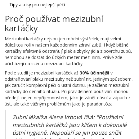
Tipy a triky pro nejlepší péči
Proč používat mezizubní
kartáčky
Mezizubní kartáčky nejsou jen módní výstřelek; mají velmi
důležitou roli v našem každodenním zdraví zubů. I když běžné
kartáčky efektivně odstraňují plak a zbytky jídla z povrchu zubů,
nemohou se dostat do úzkých mezer mezi nimi. Právě zde
přicházejí na scénu mezizubní kartáčky.
Podle studií je mezizubní kartáček až
30% účinnější
v
odstraňování plaku mezi zuby než zubní nit. Jediným způsobem,
jak zaručit komplexní péči o ústní dutinu, je začlenit mezizubní
kartáčky do denního rituálu. Při pravidelném používání mohou
předejít nejen nepříjemnostem, jako je zánět dásní a zápach z
úst, ale také vážným problémům jako je paradontóza.
Zubní lékařka Alena Vrbová říká: "Používání
mezizubních kartáčků jsou klíčem k dokonalé
ústní hygieně. Nepodaří se jim pouze snížit