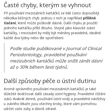
Časté chyby, kterým se vyhnout
Při používání mezizubních kartáčků se lidé často dopouštějí
několika běžných chyb. Jednou z nich je například
přílišné
tlačení
, které může poškodit dásně. Další chybu je použití
jednoho kartáčku příliš dlouho. Stejně jako klasické zubní
kartáčky, i mezizubní by měly být měněny pravidelně, ideálně
každé dva týdny nebo dle opotřebení.
Podle studie publikované v Journal of Clinical
Periodontology, pravidelné používání
mezizubních kartáčků může snížit zánět dásní
až o 30% během šesti týdnů.
Další způsoby péče o ústní dutinu
Kromě správného používání mezizubních kartáčků je také
důležité dodržovat další zásady ústní hygieny. Pravidelné čištění
zubů dvakrát denně, používání ústní vody a pravidelné návštěvy
u zubního lékaře jsou všechny kroky, které vám pomohou
udržet vaše zuby a dásně zdravé.