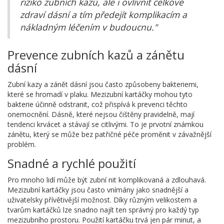
riziko zubních kazů, ale i ovlivnit celkové
zdraví dásní a tím předejít komplikacím a
nákladným léčením v budoucnu."
Prevence zubních kazů a zánětu
dásní
Zubní kazy a zánět dásní jsou často způsobeny bakteriemi,
které se hromadí v plaku. Mezizubní kartáčky mohou tyto
bakterie účinně odstranit, což přispívá k prevenci těchto
onemocnění. Dásně, které nejsou čištěny pravidelně, mají
tendenci krvácet a stávají se citlivými. To je prvotní známkou
zánětu, který se může bez patřičné péče proměnit v závažnější
problém.
Snadné a rychlé použití
Pro mnoho lidí může být zubní nit komplikovaná a zdlouhavá.
Mezizubní kartáčky jsou často vnímány jako snadnější a
uživatelsky přívětivější možnost. Díky různým velikostem a
tvarům kartáčků lze snadno najít ten správný pro každý typ
mezizubního prostoru. Použití kartáčku trvá jen pár minut, a