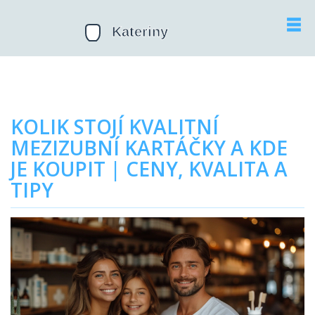
KOLIK STOJÍ KVALITNÍ
MEZIZUBNÍ KARTÁČKY A KDE
JE KOUPIT | CENY, KVALITA A
TIPY