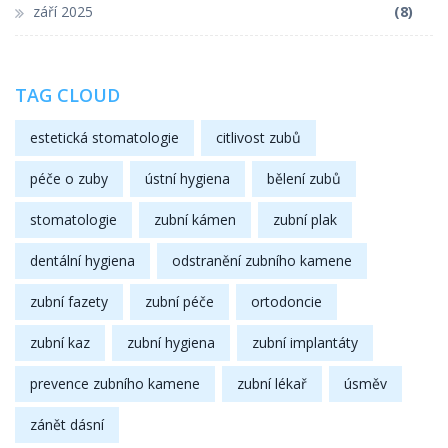
září 2025
(8)
TAG CLOUD
estetická stomatologie
citlivost zubů
péče o zuby
ústní hygiena
bělení zubů
stomatologie
zubní kámen
zubní plak
dentální hygiena
odstranění zubního kamene
zubní fazety
zubní péče
ortodoncie
zubní kaz
zubní hygiena
zubní implantáty
prevence zubního kamene
zubní lékař
úsměv
zánět dásní