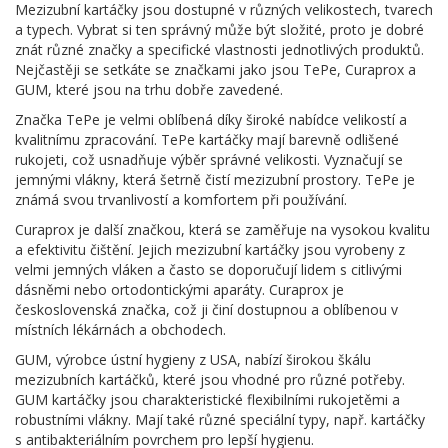
Mezizubní kartáčky jsou dostupné v různých velikostech, tvarech
a typech. Vybrat si ten správný může být složité, proto je dobré
znát různé značky a specifické vlastnosti jednotlivých produktů.
Nejčastěji se setkáte se značkami jako jsou TePe, Curaprox a
GUM, které jsou na trhu dobře zavedené.
Značka TePe je velmi oblíbená díky široké nabídce velikostí a
kvalitnímu zpracování. TePe kartáčky mají barevně odlišené
rukojeti, což usnadňuje výběr správné velikosti. Vyznačují se
jemnými vlákny, která šetrně čistí mezizubní prostory. TePe je
známá svou trvanlivostí a komfortem při používání.
Curaprox je další značkou, která se zaměřuje na vysokou kvalitu
a efektivitu čištění. Jejich mezizubní kartáčky jsou vyrobeny z
velmi jemných vláken a často se doporučují lidem s citlivými
dásněmi nebo ortodontickými aparáty. Curaprox je
československá značka, což ji činí dostupnou a oblíbenou v
místních lékárnách a obchodech.
GUM, výrobce ústní hygieny z USA, nabízí širokou škálu
mezizubních kartáčků, které jsou vhodné pro různé potřeby.
GUM kartáčky jsou charakteristické flexibilními rukojetěmi a
robustními vlákny. Mají také různé speciální typy, např. kartáčky
s antibakteriálním povrchem pro lepší hygienu.