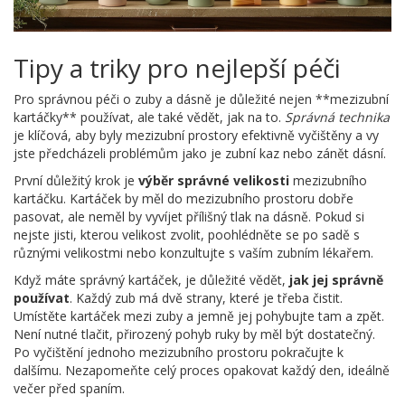
Tipy a triky pro nejlepší péči
Pro správnou péči o zuby a dásně je důležité nejen **mezizubní
kartáčky** používat, ale také vědět, jak na to.
Správná technika
je klíčová, aby byly mezizubní prostory efektivně vyčištěny a vy
jste předcházeli problémům jako je zubní kaz nebo zánět dásní.
První důležitý krok je
výběr správné velikosti
mezizubního
kartáčku. Kartáček by měl do mezizubního prostoru dobře
pasovat, ale neměl by vyvíjet přílišný tlak na dásně. Pokud si
nejste jisti, kterou velikost zvolit, poohlédněte se po sadě s
různými velikostmi nebo konzultujte s vaším zubním lékařem.
Když máte správný kartáček, je důležité vědět,
jak jej správně
používat
. Každý zub má dvě strany, které je třeba čistit.
Umístěte kartáček mezi zuby a jemně jej pohybujte tam a zpět.
Není nutné tlačit, přirozený pohyb ruky by měl být dostatečný.
Po vyčištění jednoho mezizubního prostoru pokračujte k
dalšímu. Nezapomeňte celý proces opakovat každý den, ideálně
večer před spaním.