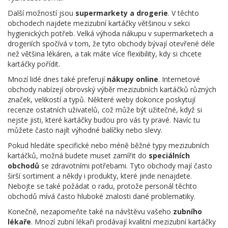
Další možností jsou
supermarkety a drogerie
. V těchto
obchodech najdete mezizubní kartáčky většinou v sekci
hygienických potřeb. Velká výhoda nákupu v supermarketech a
drogeriích spočívá v tom, že tyto obchody bývají otevřené déle
než většina lékáren, a tak máte více flexibility, kdy si chcete
kartáčky pořídit.
Mnozí lidé dnes také preferují
nákupy online
. Internetové
obchody nabízejí obrovský výběr mezizubních kartáčků různých
značek, velikostí a typů. Některé weby dokonce poskytují
recenze ostatních uživatelů, což může být užitečné, když si
nejste jisti, které kartáčky budou pro vás ty pravé. Navíc tu
můžete často najít výhodné balíčky nebo slevy.
Pokud hledáte specifické nebo méně běžné typy mezizubních
kartáčků, možná budete muset zamířit do
speciálních
obchodů
se zdravotními potřebami. Tyto obchody mají často
širší sortiment a někdy i produkty, které jinde nenajdete.
Nebojte se také požádat o radu, protože personál těchto
obchodů mívá často hluboké znalosti dané problematiky.
Konečně, nezapomeňte také na návštěvu vašeho
zubního
lékaře
. Mnozí zubní lékaři prodávají kvalitní mezizubní kartáčky