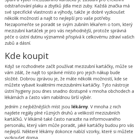
odstraňování plaku a zbytků jídla mezi zuby. Každá značka má
své specifické vlastnosti a výhody, takže je dobré vyzkoušet
několik možností a najít to nejlepší pro vaše potřeby.
Nezapomeňte se poradit se svým zubním lékařem o tom, který
mezizubní kartáček je pro vás nejvhodnější, protože správná
péče o ústní dutinu významně přispívá k celkovému zdraví vašich
zubů a dásní.
Kde koupit
Když se rozhodnete začít používat mezizubní kartáčky, může se
vám zdát, že najít to správné místo pro jejich nákup bude
složité. Dobrou zprávou je, že máte několik možností, kde se
můžete vybavit kvalitními mezizubními kartáčky. Tyto nástroje
ústní hygieny jsou dnes snadno dostupné v mnoha obchodech a
lékárnách a často vám nabídnou širší výběr.
Jedním z nejběžnějších míst jsou
lékárny
. V mnoha z nich
najdete regály plné různých druhů a velikostí mezizubních
kartáčků. V lékárně také často narazíte na informovaného
personálu, který vám může poradit, jaké kartáčky budou pro vás
nejlepší. Některé lékárny dokonce nabízí vzorky, které si můžete
vyzkoušet doma.