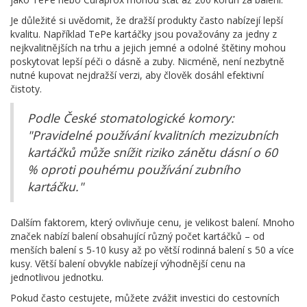
Je důležité si uvědomit, že dražší produkty často nabízejí lepší
kvalitu. Například TePe kartáčky jsou považovány za jedny z
nejkvalitnějších na trhu a jejich jemné a odolné štětiny mohou
poskytovat lepší péči o dásně a zuby. Nicméně, není nezbytně
nutné kupovat nejdražší verzi, aby člověk dosáhl efektivní
čistoty.
Podle České stomatologické komory:
"Pravidelné používání kvalitních mezizubních
kartáčků může snížit riziko zánětu dásní o 60
% oproti pouhému používání zubního
kartáčku."
Dalším faktorem, který ovlivňuje cenu, je velikost balení. Mnoho
značek nabízí balení obsahující různý počet kartáčků – od
menších balení s 5-10 kusy až po větší rodinná balení s 50 a více
kusy. Větší balení obvykle nabízejí výhodnější cenu na
jednotlivou jednotku.
Pokud často cestujete, můžete zvážit investici do cestovních