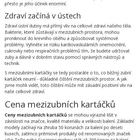
přesto je jeho účinek enormní.
Zdraví začíná v ústech
Zdraví ústní dutiny má přímý vliv na celkové zdraví našeho těla.
Bakterie, které zůstávají v mezizubních prostora, mohou
proniknout do krevního oběhu a způsobovat systémové
problémy. Vyhněte se riziku kardiovaskulárních onemocnění,
cukrovky nebo respiračních problémů tím, že budete udržovat
zuby a dásně v dobrém stavu pomocí správných nástrojů a
technik.
S mezizubními kartáčky se tedy postaráte o to, co běžný zubní
kartáček neumí - důkladné čištění mezizubních prostor. A jak
jsme mohli vidět, toto čištění může mít zásadní pozitivní vliv na
naše celkové zdraví.
Cena mezizubních kartáčků
Ceny mezizubních kartáčků
se mohou výrazně lišit v
závislosti na značce, kvalitě materiálu a velikosti balení. Základní
modely začínají na zhruba 50 korunách za balení po deseti
kusech, zatímco prémiové produkty od renomovaných značek
jako TePe nebo Curaprox mohou stát až 200 korun za balení.