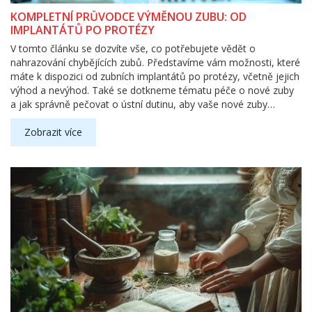
KOMPLETNÍ PRŮVODCE VÝMĚNOU ZUBU: OD
IMPLANTÁTŮ PO PROTÉZY
V tomto článku se dozvíte vše, co potřebujete vědět o
nahrazování chybějících zubů. Představíme vám možnosti, které
máte k dispozici od zubních implantátů po protézy, včetně jejich
výhod a nevýhod. Také se dotkneme tématu péče o nové zuby
a jak správně pečovat o ústní dutinu, aby vaše nové zuby
vydržely co nejdéle. Cílem je poskytnout ucelený průvodce, který
vám pomůže lépe pochopit proces a učinit informované
Zobrazit více
rozhodnutí o vaší budoucí ústní zdravotní péči.