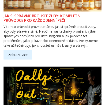
JAK SI SPRÁVNĚ BROUSIT ZUBY: KOMPLETNÍ
PRŮVODCE PRO KAŽDODENNÍ PÉČI
V tomto průvodci prozkoumáme, jak si správně brousit zuby,
aby byly zdravé a silné. Naučíme vás techniky broušení, výběr
správných pomůcek pro ústní hygienu a jak předcházet
problémům, jako je kaz nebo onemocnění dásní. Poskytneme
také užitečné tipy, jak si udržet úsměv krásný a zdravý
dlouhodobě.
Zobrazit více