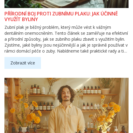
PŘÍRODNÍ BOJ PROTI ZUBNÍMU PLAKU: JAK ÚČINNĚ
VYUŽÍT BYLINY
Zubní plak je běžný problém, který může vést k vážným
dentálním onemocněním. Tento článek se zaměřuje na efektivní
a přírodní způsoby, jak se zubního plaku zbavit s využitím bylin.
Zjistíme, jaké byliny jsou nejúčinnější a jak je správně používat v
rámci domácí péče o zuby. Nabídneme také praktické rady a tipy
na přírodní ústní vody a pasty, které pomáhají v boji proti plaku
a udržují zuby zdravé a čisté.
Zobrazit více