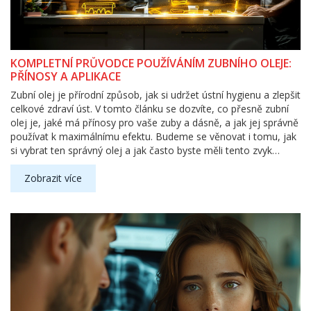
KOMPLETNÍ PRŮVODCE POUŽÍVÁNÍM ZUBNÍHO OLEJE:
PŘÍNOSY A APLIKACE
Zubní olej je přírodní způsob, jak si udržet ústní hygienu a zlepšit
celkové zdraví úst. V tomto článku se dozvíte, co přesně zubní
olej je, jaké má přínosy pro vaše zuby a dásně, a jak jej správně
používat k maximálnímu efektu. Budeme se věnovat i tomu, jak
si vybrat ten správný olej a jak často byste měli tento zvyk
zařadit do své denní rutiny.
Zobrazit více