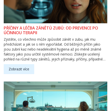
PŘÍČINY A LÉČBA ZÁNĚTŮ ZUBŮ: OD PREVENCE PO
ÚČINNOU TERAPII
Zjistěte, co všechno může způsobit zánět v zubu, jak mu
předcházet a jak se s ním vypořádat. Od běžných příčin jako
jsou zubní kaz nebo neadekvátní hygiena až po méně známé
faktory jako jsou určité systémové nemoci. Získejte ucelený
pohled na různé typy zánětů, jejich příznaky, příčiny, případné
komplikace a nejmodernější metody léčby.
Zobrazit více