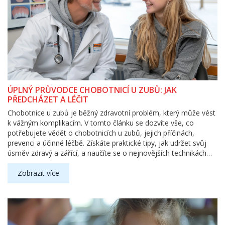
ÚPLNÝ PRŮVODCE CHOBOTNICÍ U ZUBŮ: JAK
PŘEDCHÁZET A LÉČIT
Chobotnice u zubů je běžný zdravotní problém, který může vést
k vážným komplikacím. V tomto článku se dozvíte vše, co
potřebujete vědět o chobotnicích u zubů, jejich příčinách,
prevenci a účinné léčbě. Získáte praktické tipy, jak udržet svůj
úsměv zdravý a zářící, a naučíte se o nejnovějších technikách
léčby a prevenci této nepříjemné zdravotní pohromy.
Zobrazit více