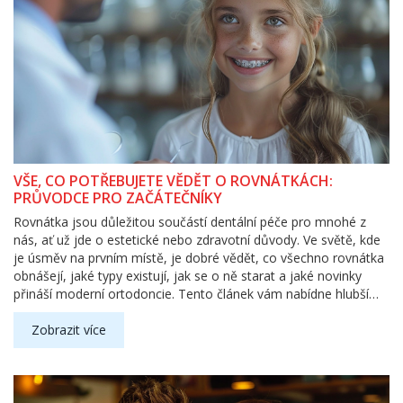
VŠE, CO POTŘEBUJETE VĚDĚT O ROVNÁTKÁCH:
PRŮVODCE PRO ZAČÁTEČNÍKY
Rovnátka jsou důležitou součástí dentální péče pro mnohé z
nás, ať už jde o estetické nebo zdravotní důvody. Ve světě, kde
je úsměv na prvním místě, je dobré vědět, co všechno rovnátka
obnášejí, jaké typy existují, jak se o ně starat a jaké novinky
přináší moderní ortodoncie. Tento článek vám nabídne hlubší
pohled na rovnátka, jejich vývoj, péči a přínosy, které mohou
přinést vašemu životu.
Zobrazit více