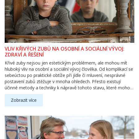
VLIV KŘIVÝCH ZUBŮ NA OSOBNÍ A SOCIÁLNÍ VÝVOJ:
ZDRAVÍ A ŘEŠENÍ
Křivé zuby nejsou jen estetickým problémem, ale mohou mít
hluboký vliv na osobní a sociální vývoj člověka. Od komplikací se
sebeúctou po praktické obtíže při jídle či mluvení, nesprávné
postavení zubů ztěžuje v mnoha ohledech. Přesto existují
účinné metody a techniky k nápravě tohoto stavu, které mohou
výrazně zlepšit kvalitu života. Tento článek nabízí hluboký pohled
na problém křivých zubů, poskytuje zajímavá fakta a nabízí
Zobrazit více
nápady, jak situaci řešit.