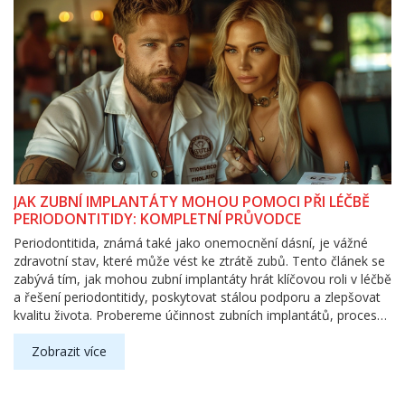
JAK ZUBNÍ IMPLANTÁTY MOHOU POMOCI PŘI LÉČBĚ
PERIODONTITIDY: KOMPLETNÍ PRŮVODCE
Periodontitida, známá také jako onemocnění dásní, je vážné
zdravotní stav, které může vést ke ztrátě zubů. Tento článek se
zabývá tím, jak mohou zubní implantáty hrát klíčovou roli v léčbě
a řešení periodontitidy, poskytovat stálou podporu a zlepšovat
kvalitu života. Probereme účinnost zubních implantátů, proces
implantace a jak správná péče o implantáty může předejít
dalším problémům s periodontitidou.
Zobrazit více