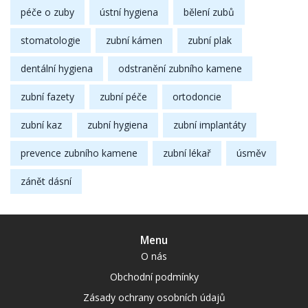
péče o zuby
ústní hygiena
bělení zubů
stomatologie
zubní kámen
zubní plak
dentální hygiena
odstranění zubního kamene
zubní fazety
zubní péče
ortodoncie
zubní kaz
zubní hygiena
zubní implantáty
prevence zubního kamene
zubní lékař
úsměv
zánět dásní
Menu
O nás
Obchodní podmínky
Zásady ochrany osobních údajů