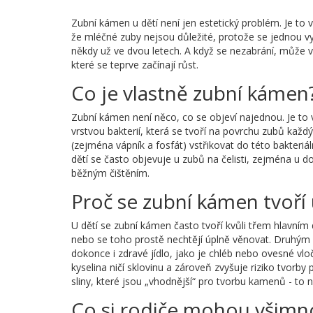
Zubní kámen u dětí není jen estetický problém. Je to 
že mléčné zuby nejsou důležité, protože se jednou vy
někdy už ve dvou letech. A když se nezabrání, může v
které se teprve začínají růst.
Co je vlastně zubní kámen
Zubní kámen není něco, co se objeví najednou. Je to
vrstvou bakterií, která se tvoří na povrchu zubů každý
(zejména vápník a fosfát) vstřikovat do této bakteriá
dětí se často objevuje u zubů na čelisti, zejména u d
běžným čištěním.
Proč se zubní kámen tvoří 
U dětí se zubní kámen často tvoří kvůli třem hlavní
nebo se toho prostě nechtějí úplně věnovat. Druhý
dokonce i zdravé jídlo, jako je chléb nebo ovesné vlo
kyselina ničí sklovinu a zároveň zvyšuje riziko tvorby 
sliny, které jsou „vhodnější“ pro tvorbu kamenů - to 
Co si rodiče mohou všimn