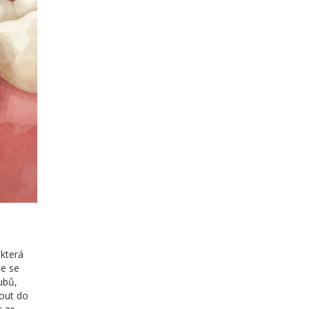
 která
že se
ubů,
out do