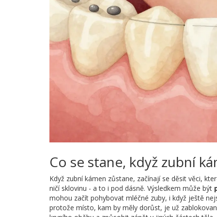
Co se stane, když zubní k
Když zubní kámen zůstane, začínají se děsit věci, kte
ničí sklovinu - a to i pod dásně. Výsledkem může být
mohou začít pohybovat mléčné zuby, i když ještě ne
protože místo, kam by měly dorůst, je už zablokova