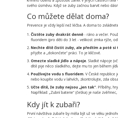
krvního oběhu a způsobit zánět v jiných částech těla -
svého úsměvu. Když se zuby začnou barvit nebo dásně
Co můžete dělat doma?
Prevence je vždy lepší než léčba. A doma to zvládnete 
Čistěte zuby dvakrát denně
- ráno a večer. Pou
fluoridem (pro děti do 3 let - velikost zrnka rýže, od 
Nechte dítě čistit zuby, ale předtím a poté si
přijďte a „dokončete“ práci. To je klíčové.
Omezte sladké jídlo a nápoje
. Sladké nápoje (v
dítě pije něco sladkého, dejte mu to jen během jídl
Používejte vodu s fluoridem
. V České republice 
nebo koupíte vodu v lahvích, zkontrolujte, zda obsa
Učte dítě, že zuby nejsou „jen tak“
. Příběhy, hr
Například: „Zubní baterie“ (češka) je naše zvěřinec,
Kdy jít k zubaři?
První návštěva zubaře by měla být už ve věku jednoho 