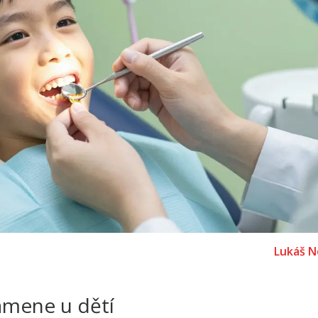
Lukáš N
amene u dětí