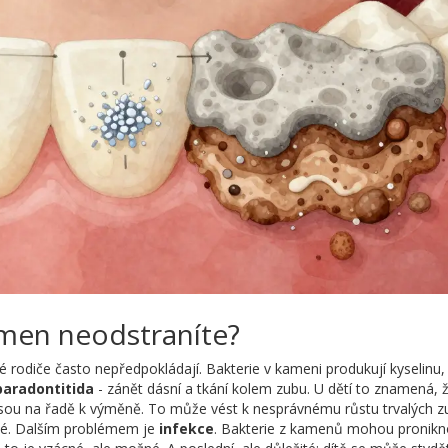
ámen neodstraníte?
ré rodiče často nepředpokládají. Bakterie v kameni produkují kyselinu,
paradontitida
- zánět dásní a tkání kolem zubu. U dětí to znamená, 
jsou na řadě k výměně. To může vést k nesprávnému růstu trvalých z
né. Dalším problémem je
infekce
. Bakterie z kamenů mohou pronikn