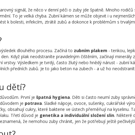
varovný signál, že něco v denní péči o zuby jde špatně. Mnoho rodičů s
mění. To je velká chyba. Zubní kámen se může objevit i u nejmenších 
ést k bolesti, infekcím, ztrátě zubů a dokonce k problémům s trvalým
?
 výsledek dlouhého procesu. Začíná to
zubním plakem
- tenkou, lep
 den. Když plak neodstraníte pravidelným čištěním, začínají minerály z
lní vrstvy. Výsledkem je tvrdý, často žlutý nebo hnědý nárust - zubní 
olních předních zubů. Je to jako beton na zubech - a už ho neodstraní
u dětí?
m důvodům. První je
špatná hygiena
. Děti si často neumí zuby správně 
m důvodem je
potrava
. Sladké nápoje, ovoce, sušenky, cukrářské výr
čky, obsahují cukry, které bakterie ve ústech přeměňují na kyselinu. T
plaku. Třetí důvod je
genetika a individuální složení slin
. Některé d
neznamená, že nemohou zuby chránit, jen že potřebují ještě pečlivější
out?