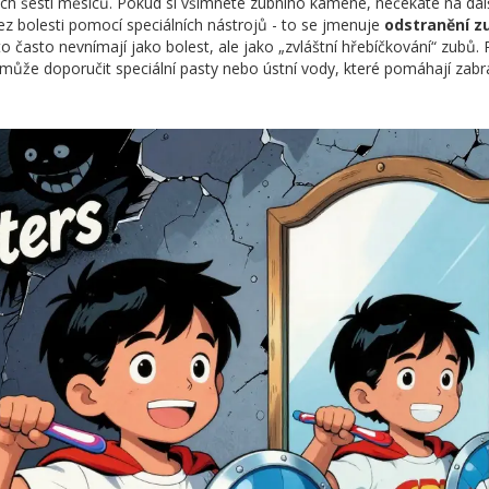
ých šesti měsíců. Pokud si všimnete zubního kamene, nečekáte na dal
z bolesti pomocí speciálních nástrojů - to se jmenuje
odstranění z
 to často nevnímají jako bolest, ale jako „zvláštní hřebíčkování“ zubů.
 může doporučit speciální pasty nebo ústní vody, které pomáhají zabr