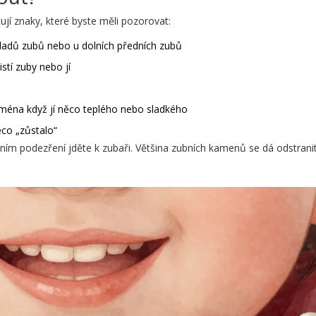
ují znaky, které byste měli pozorovat:
ladů zubů nebo u dolních předních zubů
stí zuby nebo jí
ejména když jí něco teplého nebo sladkého
ěco „zůstalo“
rvním podezření jděte k zubaři. Většina zubních kamenů se dá odstrani