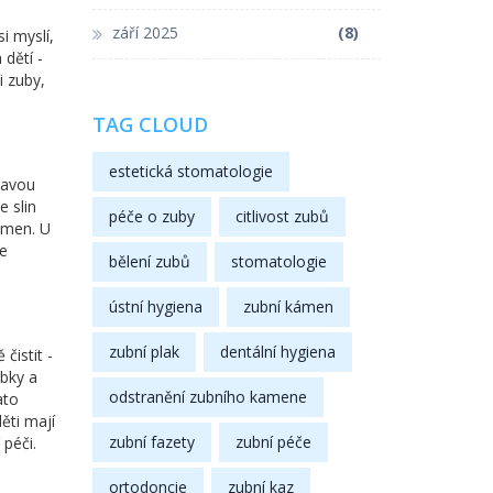
září 2025
(8)
i myslí,
dětí -
i zuby,
TAG CLOUD
estetická stomatologie
kavou
e slin
péče o zuby
citlivost zubů
kámen. U
te
bělení zubů
stomatologie
ústní hygiena
zubní kámen
zubní plak
dentální hygiena
čistit -
obky a
odstranění zubního kamene
ato
ěti mají
zubní fazety
zubní péče
 péči.
ortodoncie
zubní kaz