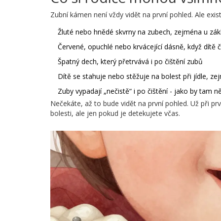
Zubní kámen není vždy vidět na první pohled. Ale exist
Žluté nebo hnědé skvrny na zubech, zejména u zák
Červené, opuchlé nebo krvácející dásně, když dítě či
Špatný dech, který přetrvává i po čištění zubů
Dítě se stahuje nebo stěžuje na bolest při jídle, z
Zuby vypadají „nečistě“ i po čištění - jako by tam n
Nečekáte, až to bude vidět na první pohled. Už při p
bolesti, ale jen pokud je detekujete včas.