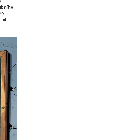
ší
ubního
 Po
ánit