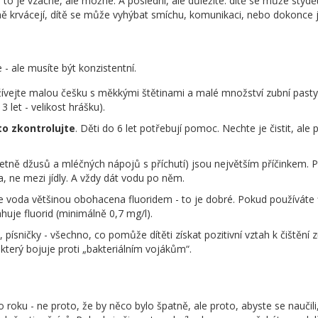
 to je vzácné, ale možné. A poslední, ale důležité: dítě se může stydě
 krvácejí, dítě se může vyhýbat smíchu, komunikaci, nebo dokonce jí
- ale musíte být konzistentní.
žívejte malou češku s měkkými štětinami a malé množství zubní pasty
3 let - velikost hrášku).
 to zkontrolujte
. Děti do 6 let potřebují pomoc. Nechte je čistit, ale 
četně džusů a mléčných nápojů s příchutí) jsou největším příčinkem. 
a, ne mezi jídly. A vždy dát vodu po něm.
je voda většinou obohacena fluoridem - to je dobré. Pokud používáte f
huje fluorid (minimálně 0,7 mg/l).
y, písničky - všechno, co pomůže dítěti získat pozitivní vztah k čištění 
 který bojuje proti „bakteriálním vojákům“.
roku - ne proto, že by něco bylo špatně, ale proto, abyste se naučili,