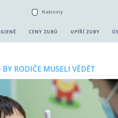
YGIENĚ
CENY ZUBŮ
UPÍŘÍ ZUBY
Ú
 BY RODIČE MUSELI VĚDĚT