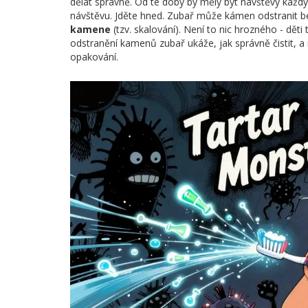
dělat správně. Od té doby by měly být návštěvy každ
návštěvu. Jděte hned. Zubař může kámen odstranit be
kamene
(tzv. skalování). Není to nic hrozného - děti
odstranění kamenů zubař ukáže, jak správně čistit, a
opakování.