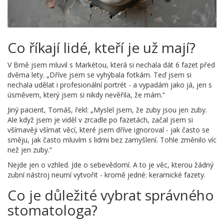
Co říkají lidé, kteří je už mají?
V Brně jsem mluvil s Markétou, která si nechala dát 6 fazet před
dvěma lety. „Dříve jsem se vyhýbala fotkám. Teď jsem si
nechala udělat i profesionální portrét - a vypadám jako já, jen s
úsměvem, který jsem si nikdy nevěřila, že mám.“
Jiný pacient, Tomáš, řekl: „Myslel jsem, že zuby jsou jen zuby.
Ale když jsem je viděl v zrcadle po fazetách, začal jsem si
všímavěji všímat věcí, které jsem dříve ignoroval - jak často se
směju, jak často mluvím s lidmi bez zamyšlení. Tohle změnilo víc
než jen zuby.“
Nejde jen o vzhled. Jde o sebevědomí. A to je věc, kterou žádný
zubní nástroj neumí vytvořit - kromě jedné: keramické fazety.
Co je důležité vybrat správného
stomatologa?