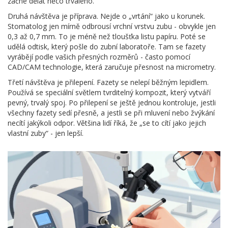
začne dělat něco trvalého.
Druhá návštěva je příprava. Nejde o „vrtání“ jako u korunek.
Stomatolog jen mírně odbrousí vrchní vrstvu zubu - obvykle jen
0,3 až 0,7 mm. To je méně než tloušťka listu papíru. Poté se
udělá odtisk, který pošle do zubní laboratoře. Tam se fazety
vyrábějí podle vašich přesných rozměrů - často pomocí
CAD/CAM technologie, která zaručuje přesnost na micrometry.
Třetí návštěva je přilepení. Fazety se nelepí běžným lepidlem.
Používá se speciální světlem tvrditelný kompozit, který vytváří
pevný, trvalý spoj. Po přilepení se ještě jednou kontroluje, jestli
všechny fazety sedí přesně, a jestli se při mluvení nebo žvýkání
necítí jakýkoli odpor. Většina lidí říká, že „se to cítí jako jejich
vlastní zuby“ - jen lepší.