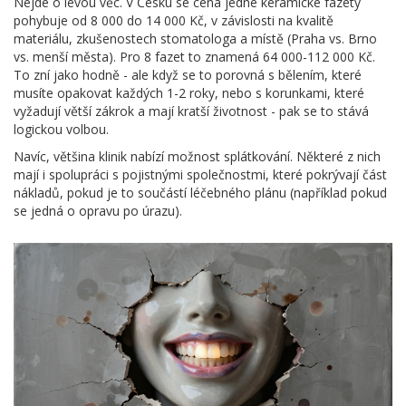
Nejde o levou věc. V Česku se cena jedné keramické fazety
pohybuje od 8 000 do 14 000 Kč, v závislosti na kvalitě
materiálu, zkušenostech stomatologa a místě (Praha vs. Brno
vs. menší města). Pro 8 fazet to znamená 64 000-112 000 Kč.
To zní jako hodně - ale když se to porovná s bělením, které
musíte opakovat každých 1-2 roky, nebo s korunkami, které
vyžadují větší zákrok a mají kratší životnost - pak se to stává
logickou volbou.
Navíc, většina klinik nabízí možnost splátkování. Některé z nich
mají i spolupráci s pojistnými společnostmi, které pokrývají část
nákladů, pokud je to součástí léčebného plánu (například pokud
se jedná o opravu po úrazu).