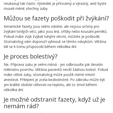
neukazují tak často. Výsledek je přirozený a výrazný, aniž byste
museli měnit všechny zuby.
Můžou se fazety poškodit při žvýkání?
Keramické fazety jsou velmi odolné, ale nejsou určeny pro
žvýkání tvrdých věcí, jako jsou led, oříšky nebo kousání perníků.
Pokud máte zvyk žvýkat tuhými věcmi, můžete je poškodit.
Stomatolog vám doporučí vyhnout se těmto návykům. Většina
lidí se k tomu přizpůsobí během několika dní.
Je proces bolestivý?
Ne. Příprava zubu je velmi mírná - jen odbrousíte pár desetin
milimetru povrchu. Většina pacientů necítí žádnou bolest. Pokud
máte citlivé zuby, stomatolog může použít mírné místní
anestezii. Přilepení je zcela bezbolestné. Po zákroku může být
jen krátké období citlivosti na teplotu, ale to zmizí během
několika dní.
Je možné odstranit fazety, když už je
nemám rád?