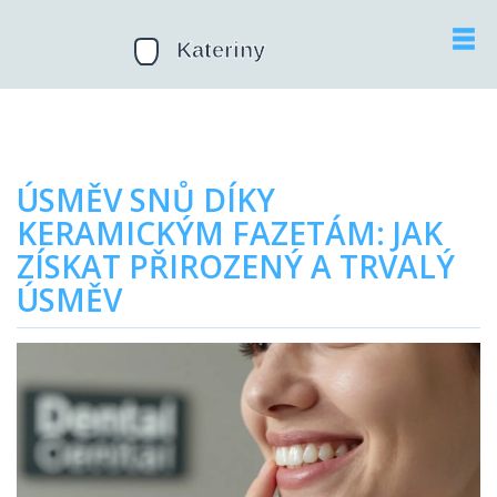
ÚSMĚV SNŮ DÍKY
KERAMICKÝM FAZETÁM: JAK
ZÍSKAT PŘIROZENÝ A TRVALÝ
ÚSMĚV