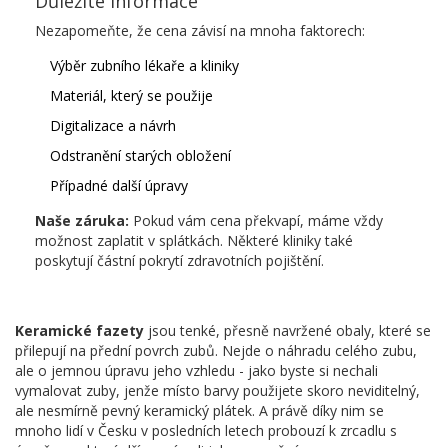
Důležité informace
Nezapomeňte, že cena závisí na mnoha faktorech:
Výběr zubního lékaře a kliniky
Materiál, který se použije
Digitalizace a návrh
Odstranění starých obložení
Případné další úpravy
Naše záruka:
Pokud vám cena překvapí, máme vždy
možnost zaplatit v splátkách. Některé kliniky také
poskytují částní pokrytí zdravotních pojištění.
Keramické fazety
jsou tenké, přesně navržené obaly, které se
přilepují na přední povrch zubů. Nejde o náhradu celého zubu,
ale o jemnou úpravu jeho vzhledu - jako byste si nechali
vymalovat zuby, jenže místo barvy použijete skoro neviditelný,
ale nesmírně pevný keramický plátek. A právě díky nim se
mnoho lidí v Česku v posledních letech probouzí k zrcadlu s