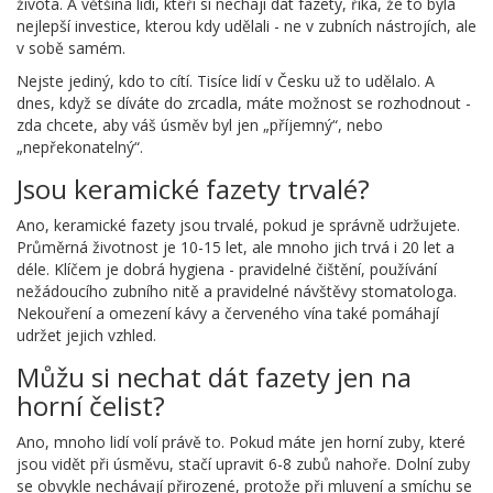
života. A většina lidí, kteří si nechají dát fazety, říká, že to byla
nejlepší investice, kterou kdy udělali - ne v zubních nástrojích, ale
v sobě samém.
Nejste jediný, kdo to cítí. Tisíce lidí v Česku už to udělalo. A
dnes, když se díváte do zrcadla, máte možnost se rozhodnout -
zda chcete, aby váš úsměv byl jen „příjemný“, nebo
„nepřekonatelný“.
Jsou keramické fazety trvalé?
Ano, keramické fazety jsou trvalé, pokud je správně udržujete.
Průměrná životnost je 10-15 let, ale mnoho jich trvá i 20 let a
déle. Klíčem je dobrá hygiena - pravidelné čištění, používání
nežádoucího zubního nitě a pravidelné návštěvy stomatologa.
Nekouření a omezení kávy a červeného vína také pomáhají
udržet jejich vzhled.
Můžu si nechat dát fazety jen na
horní čelist?
Ano, mnoho lidí volí právě to. Pokud máte jen horní zuby, které
jsou vidět při úsměvu, stačí upravit 6-8 zubů nahoře. Dolní zuby
se obvykle nechávají přirozené, protože při mluvení a smíchu se