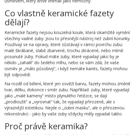
úsměvem, který dříve vnímali jako nemožný.
Co vlastně keramické fazety
dělají?
Keramické fazety nejsou kouzelná koule, která okamžitě vymění
všechny vadné zuby. Jsou to přesnější nástroj než zubní korunky.
Používají se na opravy, které zůstávají v rámci povrchu zubu:
malé škrábané, slabě zbarvené, trochu zkrácené, nebo mírně
posunuté zuby. Pokud máte zuby, které vypadají jako by je
někdo „zahalil“ do šedého mlhu, nebo se vám zdá, že vaše
úsměv je „málo působivý“, i když nemáte kariés, fazety mohou
být odpovědí.
Na rozdíl od bělení, které jen osvěží barvu, fazety mohou změnit
tvar, délku, dokonce i směr zubu. Například: zuby, které vypadají
jako „malé kameny“ místo plynulého řetězce, se dají
„prodloužit“ a „vyrovnat“ tak, že vypadají přirozeně, ale s
výraznější estetikou. Nejde o „zubní masku“, ale o přirozenou
rekonstrukci - jako by vaše zuby vždycky měly vypadat takto.
Proč právě keramika?