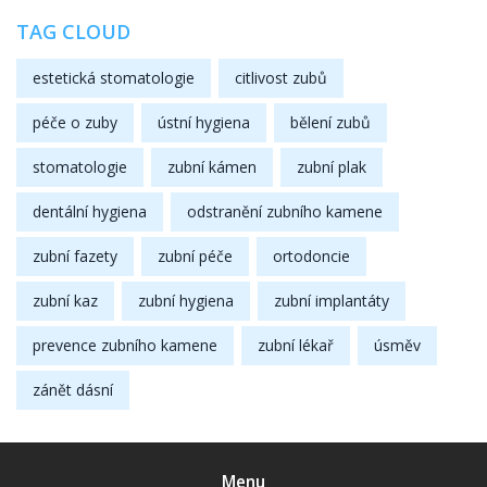
TAG CLOUD
estetická stomatologie
citlivost zubů
péče o zuby
ústní hygiena
bělení zubů
stomatologie
zubní kámen
zubní plak
dentální hygiena
odstranění zubního kamene
zubní fazety
zubní péče
ortodoncie
zubní kaz
zubní hygiena
zubní implantáty
prevence zubního kamene
zubní lékař
úsměv
zánět dásní
Menu