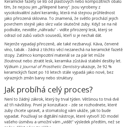
Keramické fazety se liší od plastových nebo kompozitních obalů
tím, že nejsou jen „přilepené barvy“. Jsou vyrobeny z
vysokokvalitní zubní keramiky, která má stejnou průhlednost
jako přirozená sklovina. To znamená, že světlo prochází jejich
povrchem stejně jako skrz vaše skutečné zuby. Když se na ně
podíváte, nevidíte „náhradu“ - vidíte přirozený lesk, který se
odrazí od zubů vašich sousedů, kteří si je nechali dát.
Nejenže vypadají přirozeně, ale také nezbarvují. Káva, červené
víno, tabák - žádná z těchto věcí nezanechá na keramické fazetě
stopy. Zatímco kompozitní materiál se za pár let může
žloutnout nebo ztratit lesk, keramika zůstává stabilní desítky let.
Výzkum z
Journal of Prosthetic Dentistry
ukazuje, že 92 %
keramických fazet po 10 letech stále vypadá jako nové, bez
výrazných změn barvy nebo struktury.
Jak probíhá celý proces?
Není to žádný zákrok, který by trval týden. Většinou to trvá dvě
až tři návštěvy. První je konzultace - zde se rozhodnete, které
zuby chcete upravit, a stomatolog vám ukáže, jak to bude
vypadat. Používají se digitální nástroje, které vytvoří 3D model
vašeho úsměvu a umožní vám „vidět“ výsledek předtím, než se