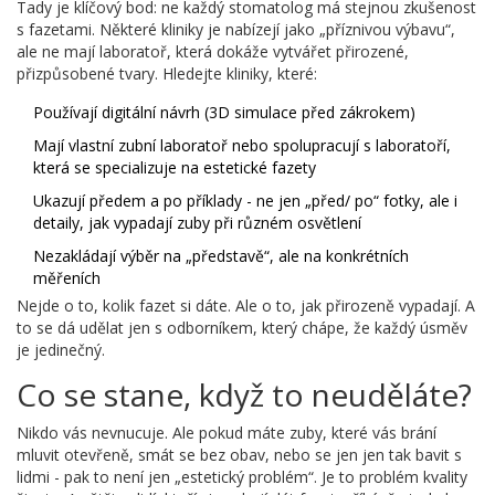
Tady je klíčový bod: ne každý stomatolog má stejnou zkušenost
s fazetami. Některé kliniky je nabízejí jako „příznivou výbavu“,
ale ne mají laboratoř, která dokáže vytvářet přirozené,
přizpůsobené tvary. Hledejte kliniky, které:
Používají digitální návrh (3D simulace před zákrokem)
Mají vlastní zubní laboratoř nebo spolupracují s laboratoří,
která se specializuje na estetické fazety
Ukazují předem a po příklady - ne jen „před/ po“ fotky, ale i
detaily, jak vypadají zuby při různém osvětlení
Nezakládají výběr na „představě“, ale na konkrétních
měřeních
Nejde o to, kolik fazet si dáte. Ale o to, jak přirozeně vypadají. A
to se dá udělat jen s odborníkem, který chápe, že každý úsměv
je jedinečný.
Co se stane, když to neuděláte?
Nikdo vás nevnucuje. Ale pokud máte zuby, které vás brání
mluvit otevřeně, smát se bez obav, nebo se jen jen tak bavit s
lidmi - pak to není jen „estetický problém“. Je to problém kvality