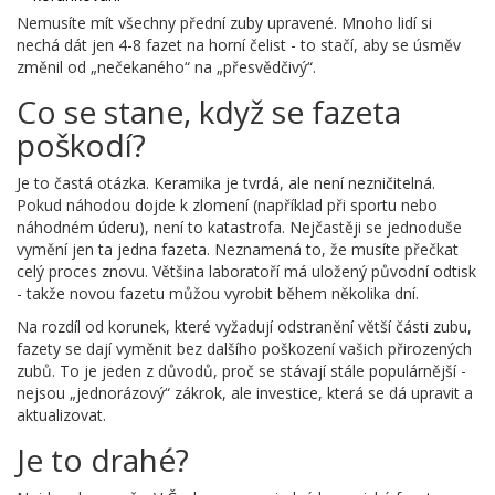
Nemusíte mít všechny přední zuby upravené. Mnoho lidí si
nechá dát jen 4-8 fazet na horní čelist - to stačí, aby se úsměv
změnil od „nečekaného“ na „přesvědčivý“.
Co se stane, když se fazeta
poškodí?
Je to častá otázka. Keramika je tvrdá, ale není nezničitelná.
Pokud náhodou dojde k zlomení (například při sportu nebo
náhodném úderu), není to katastrofa. Nejčastěji se jednoduše
vymění jen ta jedna fazeta. Neznamená to, že musíte přečkat
celý proces znovu. Většina laboratoří má uložený původní odtisk
- takže novou fazetu můžou vyrobit během několika dní.
Na rozdíl od korunek, které vyžadují odstranění větší části zubu,
fazety se dají vyměnit bez dalšího poškození vašich přirozených
zubů. To je jeden z důvodů, proč se stávají stále populárnější -
nejsou „jednorázový“ zákrok, ale investice, která se dá upravit a
aktualizovat.
Je to drahé?