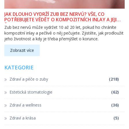
JAK DLOUHO VYDRŽÍ ZUB BEZ NERVŮ? VŠE, CO
POTŘEBUJETE VĚDĚT O KOMPOZITNÍCH INLAY A JEJICH
ŽIVOTNOSTI
Zub bez nervů může vydržet 10 až 20 let, pokud ho chráníte
kompozitní inlay a pečlivě o něj pečujete. Zjistěte, jak prodloužit
jeho životnost a kdy je třeba přemýšlet o korunce.
Zobrazit více
KATEGORIE
Zdraví a péče o zuby
(218)
Estetická stomatologie
(62)
Zdraví a wellness
(36)
Zdraví a krása
(5)