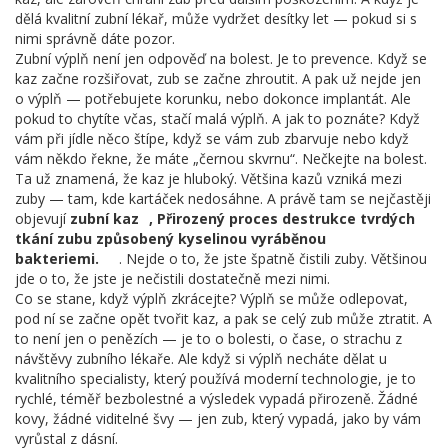
dělá kvalitní zubní lékař, může vydržet desítky let — pokud si s
nimi správně dáte pozor.
Zubní výplň není jen odpověď na bolest. Je to prevence. Když se
kaz začne rozšiřovat, zub se začne zhroutit. A pak už nejde jen
o výplň — potřebujete korunku, nebo dokonce implantát. Ale
pokud to chytíte včas, stačí malá výplň. A jak to poznáte? Když
vám při jídle něco štípe, když se vám zub zbarvuje nebo když
vám někdo řekne, že máte „černou skvrnu“. Nečkejte na bolest.
Ta už znamená, že kaz je hluboký. Většina kazů vzniká mezi
zuby — tam, kde kartáček nedosáhne. A právě tam se nejčastěji
objevují
zubní kaz
,
Přirozený proces destrukce tvrdých
tkání zubu způsobený kyselinou vyráběnou
bakteriemi.
. Nejde o to, že jste špatně čistili zuby. Většinou
jde o to, že jste je nečistili dostatečně mezi nimi.
Co se stane, když výplň zkrácejte? Výplň se může odlepovat,
pod ní se začne opět tvořit kaz, a pak se celý zub může ztratit. A
to není jen o penězích — je to o bolesti, o čase, o strachu z
návštěvy zubního lékaře. Ale když si výplň necháte dělat u
kvalitního specialisty, který používá moderní technologie, je to
rychlé, téměř bezbolestné a výsledek vypadá přirozeně. Žádné
kovy, žádné viditelné švy — jen zub, který vypadá, jako by vám
vyrůstal z dásní.