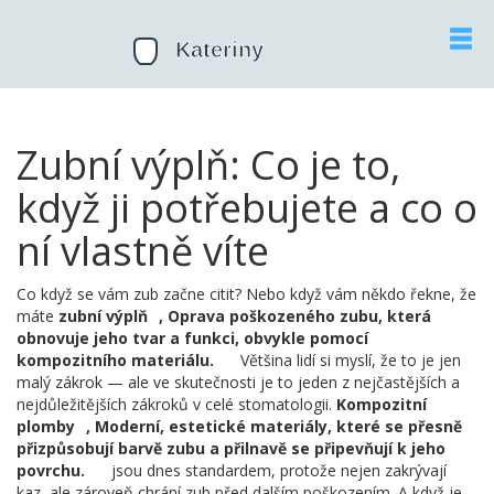
Zubní výplň: Co je to,
když ji potřebujete a co o
ní vlastně víte
Co když se vám zub začne citit? Nebo když vám někdo řekne, že
máte
zubní výplň
,
Oprava poškozeného zubu, která
obnovuje jeho tvar a funkci, obvykle pomocí
kompozitního materiálu.
Většina lidí si myslí, že to je jen
malý zákrok — ale ve skutečnosti je to jeden z nejčastějších a
nejdůležitějších zákroků v celé stomatologii.
Kompozitní
plomby
,
Moderní, estetické materiály, které se přesně
přizpůsobují barvě zubu a přilnavě se připevňují k jeho
povrchu.
jsou dnes standardem, protože nejen zakrývají
kaz, ale zároveň chrání zub před dalším poškozením. A když je