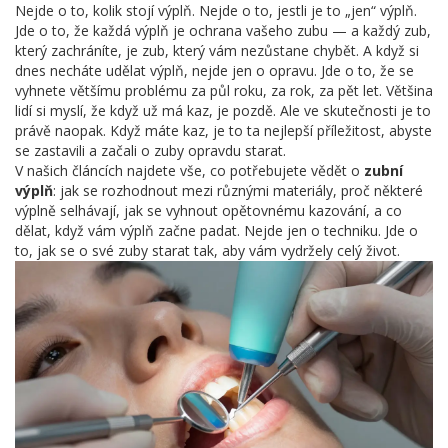
Nejde o to, kolik stojí výplň. Nejde o to, jestli je to „jen“ výplň.
Jde o to, že každá výplň je ochrana vašeho zubu — a každý zub,
který zachráníte, je zub, který vám nezůstane chybět. A když si
dnes necháte udělat výplň, nejde jen o opravu. Jde o to, že se
vyhnete většímu problému za půl roku, za rok, za pět let. Většina
lidí si myslí, že když už má kaz, je pozdě. Ale ve skutečnosti je to
právě naopak. Když máte kaz, je to ta nejlepší příležitost, abyste
se zastavili a začali o zuby opravdu starat.
V našich článcích najdete vše, co potřebujete vědět o
zubní
výplň
: jak se rozhodnout mezi různými materiály, proč některé
výplně selhávají, jak se vyhnout opětovnému kazování, a co
dělat, když vám výplň začne padat. Nejde jen o techniku. Jde o
to, jak se o své zuby starat tak, aby vám vydržely celý život.