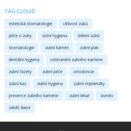
TAG CLOUD
estetická stomatologie
citlivost zubů
péče o zuby
ústní hygiena
bělení zubů
stomatologie
zubní kámen
zubní plak
dentální hygiena
odstranění zubního kamene
zubní fazety
zubní péče
ortodoncie
zubní kaz
zubní hygiena
zubní implantáty
prevence zubního kamene
zubní lékař
úsměv
zánět dásní