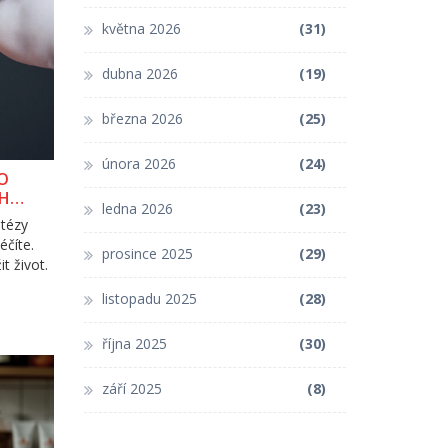
května 2026
(31)
dubna 2026
(19)
března 2026
(25)
února 2026
(24)
O
CH
ledna 2026
(23)
otézy
éčíte.
prosince 2025
(29)
t život.
listopadu 2025
(28)
října 2025
(30)
září 2025
(8)