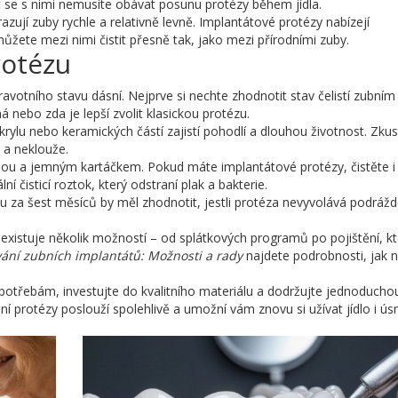
 se s nimi nemusíte obávat posunu protézy během jídla.
zují zuby rychle a relativně levně. Implantátové protézy nabízejí
můžete mezi nimi čistit přesně tak, jako mezi přírodními zuby.
rotézu
avotního stavu dásní. Nejprve si nechte zhodnotit stav čelistí zubním
 nebo zda je lepší zvolit klasickou protézu.
akrylu nebo keramických částí zajistí pohodlí a dlouhou životnost. Zkus
ě a neklouže.
dou a jemným kartáčkem. Pokud máte implantátové protézy, čistěte i
ní čisticí roztok, který odstraní plak a bakterie.
 za šest měsíců by měl zhodnotit, jestli protéza nevyvolává podrážd
existuje několik možností – od splátkových programů po pojištění, k
ání zubních implantátů: Možnosti a rady
najdete podrobnosti, jak n
potřebám, investujte do kvalitního materiálu a dodržujte jednoduchou
ní protézy poslouží spolehlivě a umožní vám znovu si užívat jídlo i ú