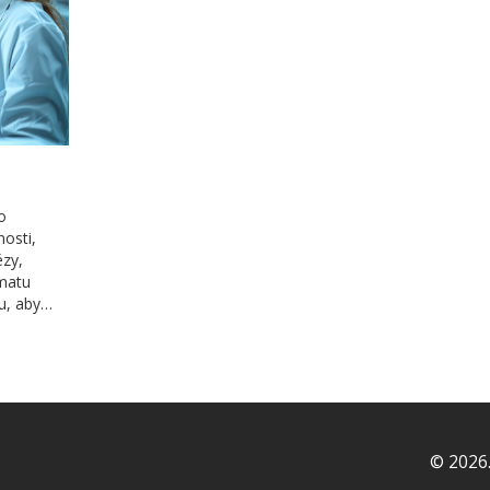
o
osti,
ézy,
ématu
u, aby
out
proces a
ravotní
© 2026.