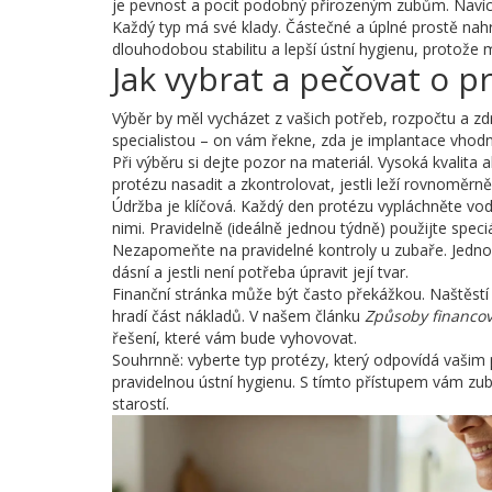
je pevnost a pocit podobný přirozeným zubům. Navíc
Každý typ má své klady. Částečné a úplné prostě nahra
dlouhodobou stabilitu a lepší ústní hygienu, protože 
Jak vybrat a pečovat o p
Výběr by měl vycházet z vašich potřeb, rozpočtu a zdr
specialistou – on vám řekne, zda je implantace vhodná
Při výběru si dejte pozor na materiál. Vysoká kvalita 
protézu nasadit a zkontrolovat, jestli leží rovnoměrn
Údržba je klíčová. Každý den protézu vypláchněte vo
nimi. Pravidelně (ideálně jednou týdně) použijte speciál
Nezapomeňte na pravidelné kontroly u zubaře. Jednou
dásní a jestli není potřeba úpravit její tvar.
Finanční stránka může být často překážkou. Naštěstí 
hradí část nákladů. V našem článku
Způsoby financov
řešení, které vám bude vyhovovat.
Souhrnně: vyberte typ protézy, který odpovídá vašim 
pravidelnou ústní hygienu. S tímto přístupem vám zub
starostí.