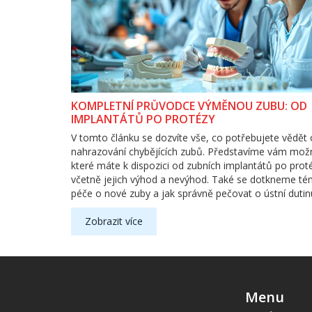
KOMPLETNÍ PRŮVODCE VÝMĚNOU ZUBU: OD
IMPLANTÁTŮ PO PROTÉZY
V tomto článku se dozvíte vše, co potřebujete vědět 
nahrazování chybějících zubů. Představíme vám možn
které máte k dispozici od zubních implantátů po prot
včetně jejich výhod a nevýhod. Také se dotkneme t
péče o nové zuby a jak správně pečovat o ústní dutin
vaše nové zuby vydržely co nejdéle. Cílem je poskytn
ucelený průvodce, který vám pomůže lépe pochopit 
Zobrazit více
učinit informované rozhodnutí o vaší budoucí ústní zd
péči.
Menu