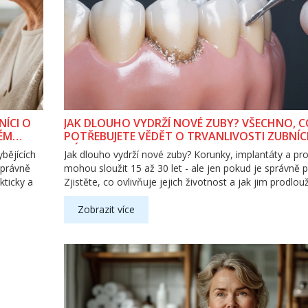
NÍCI O
JAK DLOUHO VYDRŽÍ NOVÉ ZUBY? VŠECHNO, C
ÉM
POTŘEBUJETE VĚDĚT O TRVANLIVOSTI ZUBNÍ
NÁHRAD
bějících
Jak dlouho vydrží nové zuby? Korunky, implantáty a pr
správně
mohou sloužit 15 až 30 let - ale jen pokud je správně p
kticky a
Zjistěte, co ovlivňuje jejich životnost a jak jim prodlouži
Zobrazit více