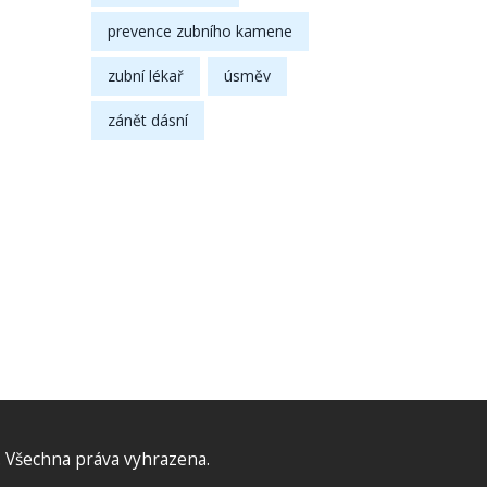
prevence zubního kamene
zubní lékař
úsměv
zánět dásní
 Všechna práva vyhrazena.