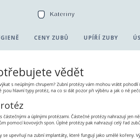
YGIENĚ
CENY ZUBŮ
UPÍŘÍ ZUBY
Ú
otřebujete vědět
žvýkat s neúplným chrupem? Zubní protézy vám mohou vrátit pohodlí 
 jsou hlavní typy protéz, na co si dát pozor při výběru a jak o ně peč
rotéz
e s částečnými a úplnými protézami. Částečné protézy nahrazují jen ně
bům pomocí kovových spon. Úplné protézy pak nahrazují celý řad zub
 se upevňují na zubní implantáty, které fungují jako umělé kořeny. 