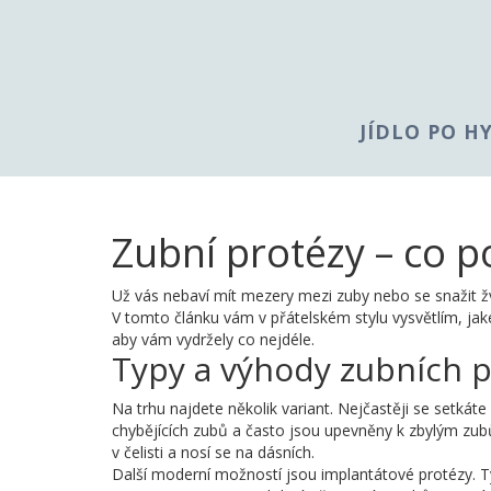
JÍDLO PO H
Zubní protézy – co p
Už vás nebaví mít mezery mezi zuby nebo se snažit 
V tomto článku vám v přátelském stylu vysvětlím, jaké
aby vám vydržely co nejdéle.
Typy a výhody zubních p
Na trhu najdete několik variant. Nejčastěji se setkát
chybějících zubů a často jsou upevněny k zbylým zu
v čelisti a nosí se na dásních.
Další moderní možností jsou implantátové protézy. Ty