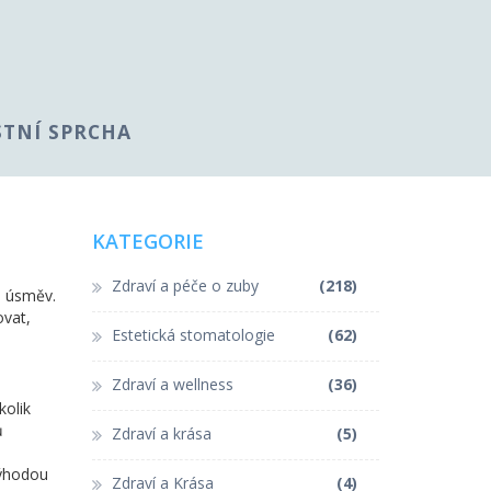
STNÍ SPRCHA
KATEGORIE
Zdraví a péče o zuby
(218)
i úsměv.
ovat,
Estetická stomatologie
(62)
Zdraví a wellness
(36)
kolik
ů
Zdraví a krása
(5)
Výhodou
Zdraví a Krása
(4)