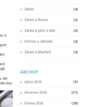
Zdraví
(4)
Zdraví a fitness
(3)
Zdraví a péče o tělo
(3)
te si
Domov a zahrada
(2)
 pod
Zdraví a lékařství
(2)
ění
teré
ajít
ARCHIVY
, ale
srpna 2026
(5)
směv bez
července 2026
(31)
června 2026
(29)