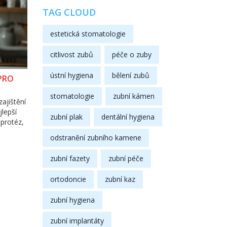
TAG CLOUD
estetická stomatologie
citlivost zubů
péče o zuby
ústní hygiena
bělení zubů
 PRO
stomatologie
zubní kámen
ajištění
jlepší
zubní plak
dentální hygiena
 protéz,
odstranění zubního kamene
zubní fazety
zubní péče
ortodoncie
zubní kaz
zubní hygiena
zubní implantáty