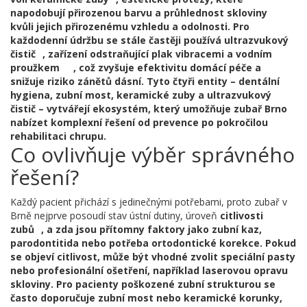
napodobují přirozenou barvu a průhlednost skloviny
kvůli jejich přirozenému vzhledu a odolnosti. Pro
každodenní údržbu se stále častěji používá
ultrazvukový
čistič
,
zařízení odstraňující plak vibracemi a vodním
proužkem
, což zvyšuje efektivitu domácí péče a
snižuje riziko zánětů dásní. Tyto čtyři entity – dentální
hygiena, zubní most, keramické zuby a ultrazvukový
čistič – vytvářejí ekosystém, který umožňuje
zubař Brno
nabízet komplexní řešení od prevence po pokročilou
rehabilitaci chrupu.
Co ovlivňuje výběr správného
řešení?
Každý pacient přichází s jedinečnými potřebami, proto zubař v
Brně nejprve posoudí stav ústní dutiny, úroveň
citlivosti
zubů
, a zda jsou přítomny faktory jako zubní kaz,
parodontitida nebo potřeba ortodontické korekce. Pokud
se objeví citlivost, může být vhodné zvolit speciální pasty
nebo profesionální ošetření, například laserovou opravu
skloviny. Pro pacienty poškozené zubní strukturou se
často doporučuje zubní most nebo keramické korunky,