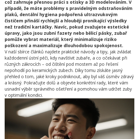
což zahrnuje přesnou práci s otisky a 3D modelováním. V
případě, že máte problémy s pravidelným odstraňováním
plaků, dentální hygiena podpořená ultrazvukovým
čističem přináší rychlejší a hlouběji pronikající výsledky
než tradiční kartáčky. Navíc, pokud zvažujete estetické
úpravy, jako jsou zubní fazety nebo bělicí pásky, zubař
pomůže vybrat materiál, který minimalizuje riziko
poškození a maximalizuje dlouhodobou spokojenost.
V naší sbírce článků najdete praktické návody a tipy, jak zvládat
každodenní ústní péči, kdy navštívit zubaře, a co očekávat při
různých zákrocích – od čištění pod mostem až po řešení
nepohodlí po keramických zubech. Díky tomu získáte jasný
přehled o tom, jaké kroky podniknout, aby byl váš úsměv zdravý
a krásný. Pokračujte dolů a objevte konkrétní rady, které vám
usnadní výběr správného ošetření a pomohou vám udržet zuby
v optimální kondici.