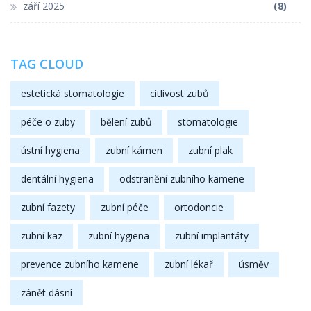
září 2025
(8)
TAG CLOUD
estetická stomatologie
citlivost zubů
péče o zuby
bělení zubů
stomatologie
ústní hygiena
zubní kámen
zubní plak
dentální hygiena
odstranění zubního kamene
zubní fazety
zubní péče
ortodoncie
zubní kaz
zubní hygiena
zubní implantáty
prevence zubního kamene
zubní lékař
úsměv
zánět dásní