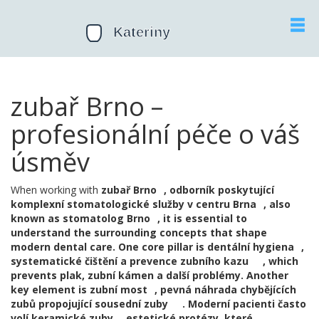
zubař Brno –
profesionální péče o váš
úsměv
When working with
zubař Brno
,
odborník poskytující
komplexní stomatologické služby v centru Brna
, also
known as
stomatolog Brno
, it is essential to
understand the surrounding concepts that shape
modern dental care. One core pillar is
dentální hygiena
,
systematické čištění a prevence zubního kazu
, which
prevents plak, zubní kámen a další problémy. Another
key element is
zubní most
,
pevná náhrada chybějících
zubů propojující sousední zuby
. Moderní pacienti často
volí
keramické zuby
,
estetické protézy, které