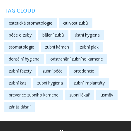
TAG CLOUD
estetická stomatologie
citlivost zubů
péče o zuby
bělení zubů
ústní hygiena
stomatologie
zubní kámen
zubní plak
dentální hygiena
odstranění zubního kamene
zubní fazety
zubní péče
ortodoncie
zubní kaz
zubní hygiena
zubní implantáty
prevence zubního kamene
zubní lékař
úsměv
zánět dásní