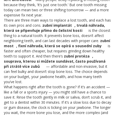
because they think, ‘It’s just one tooth.’ But one tooth missing
today can mean two or three shifting tomorrow — and a more
expensive fix next year.
There are three main ways to replace a lost tooth, and each has
its own pros and cons.
zubní implantát
,
trvalá náhrada,
která se připevňuje přímo do čelistní kosti
is the closest
thing to a natural tooth. It prevents bone loss, doesn’t affect
neighboring teeth, and can last decades with proper care.
zubní
most
,
fixní náhrada, která se opírá o sousední zuby
is
faster and often cheaper, but requires grinding down healthy
teeth to support it. And then there’s
zubní protéza
,
souprava, kterou si můžete sundávat, často používaná
při ztrátě více zubů
— affordable and non-invasive, but it
can feel bulky and doesn’t stop bone loss. The choice depends
on your budget, your jawbone health, and how many teeth
you’ve lost.
What happens right after the tooth is gone? If it’s an accident —
like a fall or a sports injury — you might still have a chance to
save it. Rinse the tooth gently in milk or saliva, don’t scrub it, and
get to a dentist within 30 minutes. If it’s a slow loss due to decay
or gum disease, the clock is ticking on your jawbone. The longer
you wait, the more bone you lose, and the more complex (and