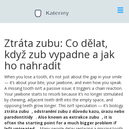
Ztráta zubu: Co dělat,
když zub vypadne a jak
ho nahradit
When you lose a tooth, it’s not just about the gap in your smile
— it’s about your bite, your jawbone, and even how you speak.
A missing tooth isn’t a passive issue; it triggers a chain reaction.
Your jawbone starts to resorb because it’s no longer stimulated
by chewing, adjacent teeth drift into the empty space, and
opposing teeth grow longer. This isn’t speculation — it’s biology.
ztráta zubu
,
odstranění zubu z důvodu kazu, úrazu nebo
parodontitidy
. Also known as
extrakce zubu
, it is
often the starting point for a much bigger problem if
left untreated.
Many people delay replacing a missing tooth