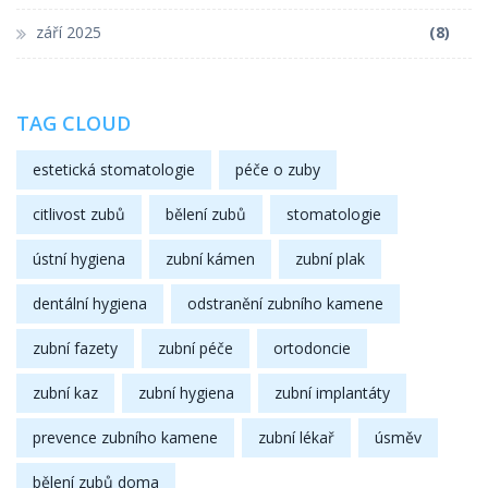
září 2025
(8)
TAG CLOUD
estetická stomatologie
péče o zuby
citlivost zubů
bělení zubů
stomatologie
ústní hygiena
zubní kámen
zubní plak
dentální hygiena
odstranění zubního kamene
zubní fazety
zubní péče
ortodoncie
zubní kaz
zubní hygiena
zubní implantáty
prevence zubního kamene
zubní lékař
úsměv
bělení zubů doma