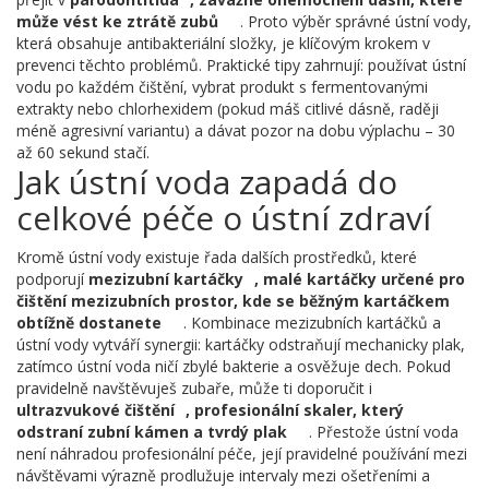
může vést ke ztrátě zubů
. Proto výběr správné ústní vody,
která obsahuje antibakteriální složky, je klíčovým krokem v
prevenci těchto problémů. Praktické tipy zahrnují: používat ústní
vodu po každém čištění, vybrat produkt s fermentovanými
extrakty nebo chlorhexidem (pokud máš citlivé dásně, raději
méně agresivní variantu) a dávat pozor na dobu výplachu – 30
až 60 sekund stačí.
Jak ústní voda zapadá do
celkové péče o ústní zdraví
Kromě ústní vody existuje řada dalších prostředků, které
podporují
mezizubní kartáčky
,
malé kartáčky určené pro
čištění mezizubních prostor, kde se běžným kartáčkem
obtížně dostanete
. Kombinace mezizubních kartáčků a
ústní vody vytváří synergii: kartáčky odstraňují mechanicky plak,
zatímco ústní voda ničí zbylé bakterie a osvěžuje dech. Pokud
pravidelně navštěvuješ zubaře, může ti doporučit i
ultrazvukové čištění
,
profesionální skaler, který
odstraní zubní kámen a tvrdý plak
. Přestože ústní voda
není náhradou profesionální péče, její pravidelné používání mezi
návštěvami výrazně prodlužuje intervaly mezi ošetřeními a