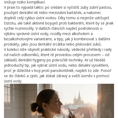
snižuje riziko komplikací.
V praxi to vypadá takto: po snídani si vyčistíš zuby zubní pastou,
použiješ dentální nit nebo mezizubní kartáček, a nakonec
doplníš celý cyklus ústní vodou. Díky tomu si nejenže udržuješ
čistotu, ale také aktivně bojuješ proti bakteriím, které by se jinak
rychle rozmnožily. V dalších článcích najdeš podrobnosti o
výběru správné ústní vody, rozdíly mezi alkoholem a
bezalkoholovými variantami, a tipy, jak ji kombinovat s dalšími
produkty, jako jsou dentální zrcátka nebo pískování zubů.
V kolekci níže objevíš praktické návody, vědecké přehledy i rady
od našich odborníků, které tě provedou celým procesem – od
základů dentální hygieny po pokročilé techniky. Ať už hledáš
jednoduchý tip, jak vybrat ústní vodu, nebo detailní vysvětlení,
proč je důležitá v boji proti parodontitidě, najdeš to zde. Ponoř
se do článků a zjisti, jak získat zdravý a svěží úsměv s pomocí
ústní vody.