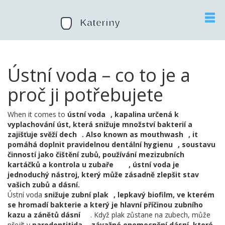
Ústní voda – co to je a
proč ji potřebujete
When it comes to
ústní voda
,
kapalina určená k
vyplachování úst, která snižuje množství bakterií a
zajišťuje svěží dech
. Also known as
mouthwash
, it
pomáhá doplnit pravidelnou
dentální hygienu
,
soustavu
činností jako čištění zubů, používání mezizubních
kartáčků a kontrola u zubaře
, ústní voda je
jednoduchý nástroj, který může zásadně zlepšit stav
vašich zubů a dásní.
Ústní voda
snižuje
zubní plak
,
lepkavý biofilm, ve kterém
se hromadí bakterie a který je hlavní příčinou zubního
kazu a zánětů dásní
. Když plak zůstane na zubech, může
přejít v
parodontitida
,
závažné onemocnění dásní, které