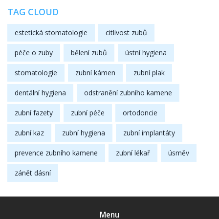
TAG CLOUD
estetická stomatologie
citlivost zubů
péče o zuby
bělení zubů
ústní hygiena
stomatologie
zubní kámen
zubní plak
dentální hygiena
odstranění zubního kamene
zubní fazety
zubní péče
ortodoncie
zubní kaz
zubní hygiena
zubní implantáty
prevence zubního kamene
zubní lékař
úsměv
zánět dásní
Menu