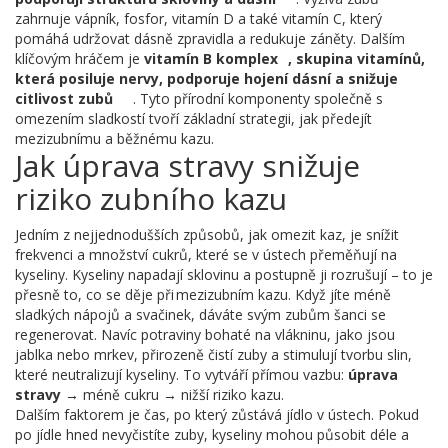
zahrnuje vápník, fosfor, vitamín D a také vitamín C, který
pomáhá udržovat dásně zpravidla a redukuje záněty. Dalším
klíčovým hráčem je
vitamín B komplex
,
skupina vitamínů,
která posiluje nervy, podporuje hojení dásní a snižuje
citlivost zubů
. Tyto přírodní komponenty společně s
omezením sladkostí tvoří základní strategii, jak předejít
mezizubnímu a běžnému kazu.
Jak úprava stravy snižuje
riziko zubního kazu
Jedním z nejjednodušších způsobů, jak omezit kaz, je snížit
frekvenci a množství cukrů, které se v ústech přeměňují na
kyseliny. Kyseliny napadají sklovinu a postupně ji rozrušují – to je
přesně to, co se děje při mezizubním kazu. Když jíte méně
sladkých nápojů a svačinek, dáváte svým zubům šanci se
regenerovat. Navíc potraviny bohaté na vlákninu, jako jsou
jablka nebo mrkev, přirozeně čistí zuby a stimulují tvorbu slin,
které neutralizují kyseliny. To vytváří přímou vazbu:
úprava
stravy
→ méně cukru → nižší riziko kazu.
Dalším faktorem je čas, po který zůstává jídlo v ústech. Pokud
po jídle hned nevyčistíte zuby, kyseliny mohou působit déle a