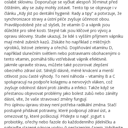
oslabit sklovinu. Doporučuje se vyčkat alespoň 30 minut před
čištěním, aby se zuby mohly zotavit. Tento tip se objevuje i v
článku „Kdy jíst po dentální hygieně: Rady a tipy“ a potvrzuje, že
synchronizace stravy a ústní péče zvyšuje účinnost obou.
Pravděpodobně jste už slyšeli, že vitamín D a vápník jsou
důležité pro silné kosti. Stejně tak jsou klíčové pro vývoj a
opravu skloviny. Studie ukazují, že lidé s vyšším příjmem vápníku
mají méně zubních kazů. Získáte ho například z mléčných
výrobků, listové zeleniny a ořechů. Doplňování vitamínu D,
například slunečním světlem nebo potravinami obohacenými o
tento vitamin, pomáhá tělu vstřebávat vápník efektivně.
Jakmile upravíte stravu, můžete také pozorovat zlepšení
obecného zdraví úst. Silnější dásně, méně krvácení a menší
citlivost jsou časté výhody. To není náhoda – vitamíny B a C
spolupracují na podpoře kolagenu a nervových vláken, což
zvyšuje odolnost dásní proti zánětu a infekci. Takže když se
přestanou objevovat problémy jako bolest zubů nebo záněty
dásní, víte, že vaše stravovací změny fungují.
Pro úplnou úpravu stravy není potřeba radikální změna. Stačí
postupně přidávat potraviny, které podporují zdraví úst, a
omezovat ty, které poškozují. Přidejte si např. jogurt s
probiotiky, ořechy nebo fazole do každodenního jídelníčku a
nahraďte slazené nápoje vodou či neslazeným čajem. Vyhýbejte