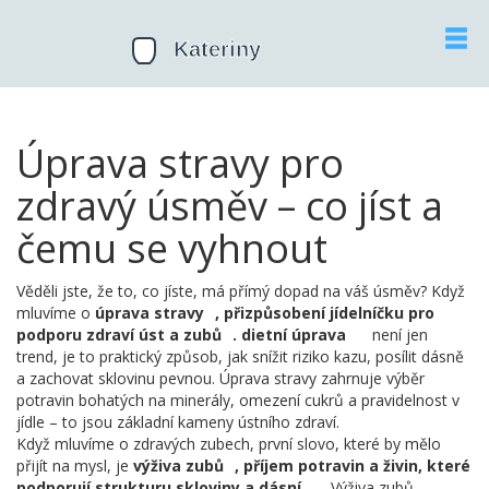
Úprava stravy pro
zdravý úsměv – co jíst a
čemu se vyhnout
Věděli jste, že to, co jíste, má přímý dopad na váš úsměv? Když
mluvíme o
úprava stravy
,
přizpůsobení jídelníčku pro
podporu zdraví úst a zubů
.
dietní úprava
není jen
trend, je to praktický způsob, jak snížit riziko kazu, posílit dásně
a zachovat sklovinu pevnou. Úprava stravy zahrnuje výběr
potravin bohatých na minerály, omezení cukrů a pravidelnost v
jídle – to jsou základní kameny ústního zdraví.
Když mluvíme o zdravých zubech, první slovo, které by mělo
přijít na mysl, je
výživa zubů
,
příjem potravin a živin, které
podporují strukturu skloviny a dásní
. Výživa zubů