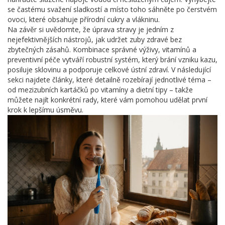
se častému svažení sladkostí a místo toho sáhněte po čerstvém
ovoci, které obsahuje přírodní cukry a vlákninu.
Na závěr si uvědomte, že úprava stravy je jedním z
nejefektivnějších nástrojů, jak udržet zuby zdravé bez
zbytečných zásahů. Kombinace správné výživy, vitamínů a
preventivní péče vytváří robustní systém, který brání vzniku kazu,
posiluje sklovinu a podporuje celkové ústní zdraví. V následující
sekci najdete články, které detailně rozebírají jednotlivé téma –
od mezizubních kartáčků po vitamíny a dietní tipy – takže
můžete najít konkrétní rady, které vám pomohou udělat první
krok k lepšímu úsměvu.