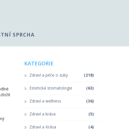
STNÍ SPRCHA
KATEGORIE
Zdraví a péče o zuby
(218)
Estetická stomatologie
(63)
odlné
zložit
Zdraví a wellness
(36)
Zdraví a krása
(5)
vný
Zdraví a Krása
(4)