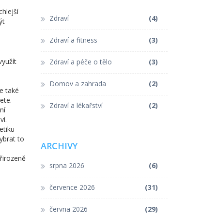
chlejší
Zdraví
(4)
ýt
Zdraví a fitness
(3)
využít
Zdraví a péče o tělo
(3)
Domov a zahrada
(2)
e také
ete.
Zdraví a lékařství
(2)
ní
ví.
etiku
ybrat to
ARCHIVY
přirozeně
srpna 2026
(6)
července 2026
(31)
června 2026
(29)