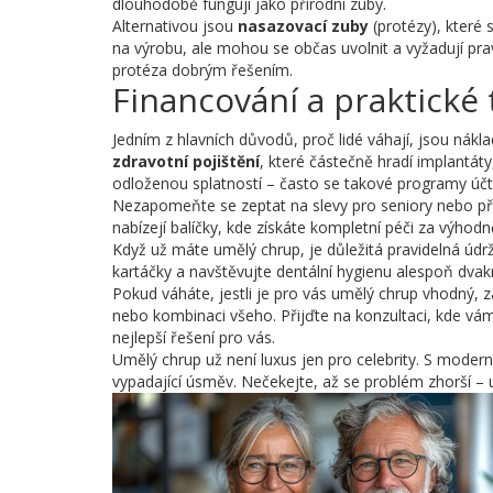
dlouhodobě fungují jako přírodní zuby.
Alternativou jsou
nasazovací zuby
(protézy), které 
na výrobu, ale mohou se občas uvolnit a vyžadují pr
protéza dobrým řešením.
Financování a praktické t
Jedním z hlavních důvodů, proč lidé váhají, jsou nákla
zdravotní pojištění
, které částečně hradí implantáty,
odloženou splatností – často se takové programy účtu
Nezapomeňte se zeptat na slevy pro seniory nebo při
nabízejí balíčky, kde získáte kompletní péči za výhod
Když už máte umělý chrup, je důležitá pravidelná údr
kartáčky a navštěvujte dentální hygienu alespoň dvakr
Pokud váháte, jestli je pro vás umělý chrup vhodný, z
nebo kombinaci všeho. Přijďte na konzultaci, kde vá
nejlepší řešení pro vás.
Umělý chrup už není luxus jen pro celebrity. S modern
vypadající úsměv. Nečekejte, až se problém zhorší – 