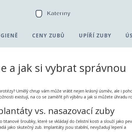
YGIENĚ
CENY ZUBŮ
UPÍŘÍ ZUBY
Ú
e a jak si vybrat správnou
í protézy? Umělý chrup vám může vrátit nejen krásný úsměv, ale i poh
žnosti existují, na co se zaměřit při výběru a jak si můžete úhradu ro
lantáty vs. nasazovací zuby
 o titanové šroubky, které se vkládají do čelistní kosti a slouží jako pe
dá jako skutečný zub. Implantáty jsou stabilní, nevyžadují lepení a