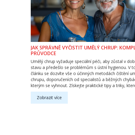
JAK SPRÁVNĚ VYČISTIT UMĚLÝ CHRUP: KOMP
PRŮVODCE
Umělý chrup vyžaduje speciální péči, aby zůstal v do
stavu a předešlo se problémům s ústní hygienou. V 
článku se dozvíte vše o účinných metodách čištění u
chrupu, doporučeních od specialistů a běžných chybá
kterým se vyhnout. Získejte praktické tipy a triky, kte
pomohou udržet váš umělý chrup čistý a zdravý.
Zobrazit více