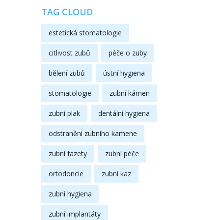
TAG CLOUD
estetická stomatologie
citlivost zubů
péče o zuby
bělení zubů
ústní hygiena
stomatologie
zubní kámen
zubní plak
dentální hygiena
odstranění zubního kamene
zubní fazety
zubní péče
ortodoncie
zubní kaz
zubní hygiena
zubní implantáty