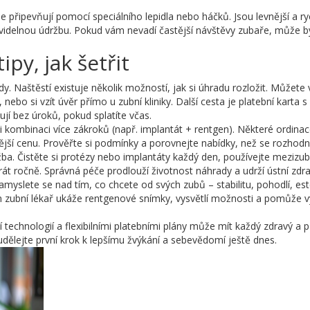
se připevňují pomocí speciálního lepidla nebo háčků. Jsou levnější a ry
avidelnou údržbu. Pokud vám nevadí častější návštěvy zubaře, může b
ipy, jak šetřit
dy. Naštěstí existuje několik možností, jak si úhradu rozložit. Můžete 
 nebo si vzít úvěr přímo u zubní kliniky. Další cesta je platební karta s
jí bez úroků, pokud splatíte včas.
 kombinaci více zákroků (např. implantát + rentgen). Některé ordinac
nější cenu. Prověřte si podmínky a porovnejte nabídky, než se rozhodn
žba. Čistěte si protézy nebo implantáty každý den, používejte mezizub
át ročně. Správná péče prodlouží životnost náhrady a udrží ústní zdra
amyslete se nad tím, co chcete od svých zubů – stabilitu, pohodlí, est
m zubní lékař ukáže rentgenové snímky, vysvětlí možnosti a pomůže v
í technologií a flexibilními platebními plány může mít každý zdravý a 
udělejte první krok k lepšímu žvýkání a sebevědomí ještě dnes.