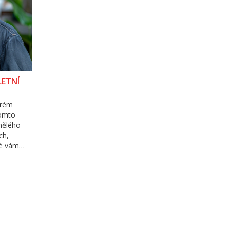
LETNÍ
brém
tomto
mělého
ch,
ré vám