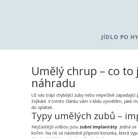
JÍDLO PO H
Umělý chrup – co to j
náhradu
Už vás trápí chybějící zuby nebo nepečlivě zapadajíc
žvýkání. V tomto článku vám v klidu vysvětlím, jaké mo
do splátek.
Typy umělých zubů – imp
Nejčastější volbou jsou
zubní implantáty
. Jedná se
kořen. Na ně se následně připevní korunka, která vypa