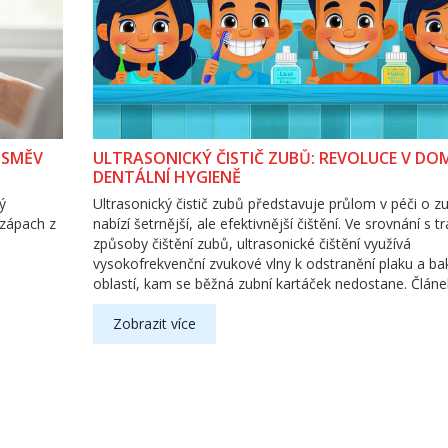
ÚSMĚV
ULTRASONICKÝ ČISTIČ ZUBŮ: REVOLUCE V DO
DENTÁLNÍ HYGIENĚ
ý
Ultrasonický čistič zubů představuje průlom v péči o z
 zápach z
nabízí šetrnější, ale efektivnější čištění. Ve srovnání s t
způsoby čištění zubů, ultrasonické čištění využívá
vysokofrekvenční zvukové vlny k odstranění plaku a bakt
oblastí, kam se běžná zubní kartáček nedostane. Článe
provede tím, jak fungují tyto přístroje, proč jsou pro va
hygienu lepší a jak si vybrat ten pravý ultrasonický čist
Zobrazit více
pro vaše potřeby.