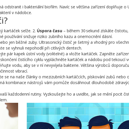
á odstranit i bakteriální biofilm. Navíc se většina zařízení doplňuje o
akterií v nádobce.
i?
ý kartáček selže. 2.
Úspora času
– během 30 sekund získáte čistotu,
né používání snižuje riziko zubního kazu a onemocnění dásní.
nebo jen běžné zuby. Ultrasonický čistič je šetrný a vhodný pro všechn
ste se vyhnuli nepohodlí při citlivých dentech.
te pár kapek ústní vody (volitelné) a vložte kartáček. Zapněte zařízen
skončení čistícího cyklu vypláchněte kartáček a nádobu pod tekoucí 
ěňujte vodu, aby se v ní nevyvíjela bakterie. Většina výrobců doporuč
innost vibrací.
ejte se na naše články o mezizubních kartáčcích, pískování zubů nebo 
ávná kombinace nástrojů vám pomůže dosáhnout dlouhodobě zdravýc
 vaší každodenní rutiny. Vyzkoušejte ho a uvidíte, jak se mění pocit či
lem.