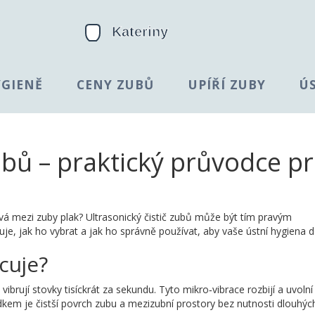
YGIENĚ
CENY ZUBŮ
UPÍŘÍ ZUBY
Ú
zubů – praktický průvodce p
vá mezi zuby plak? Ultrasonický čistič zubů může být tím pravým
, jak ho vybrat a jak ho správně používat, aby vaše ústní hygiena d
acuje?
ibrují stovky tisíckrát za sekundu. Tyto mikro‑vibrace rozbijí a uvolní 
edkem je čistší povrch zubu a mezizubní prostory bez nutnosti dlouhýc