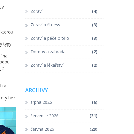
 UV
Zdraví
(4)
Zdraví a fitness
(3)
 kterou
Zdraví a péče o tělo
(3)
y typy
Domov a zahrada
(2)
í na
vodou.
Zdraví a lékařství
(2)
uje
o
h a
ARCHIVY
stoty bez
srpna 2026
(6)
července 2026
(31)
června 2026
(29)