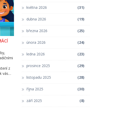
května 2026
(31)
dubna 2026
(19)
března 2026
(25)
MÁCÍ
února 2026
(24)
uby,
ledna 2026
(23)
radičními
prosince 2025
(29)
erií z
k vás
listopadu 2025
(28)
ši orální
ič zubů
října 2025
(30)
září 2025
(8)