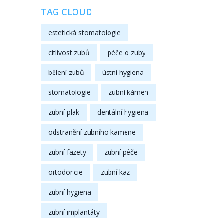
TAG CLOUD
estetická stomatologie
citlivost zubů
péče o zuby
bělení zubů
ústní hygiena
stomatologie
zubní kámen
zubní plak
dentální hygiena
odstranění zubního kamene
zubní fazety
zubní péče
ortodoncie
zubní kaz
zubní hygiena
zubní implantáty