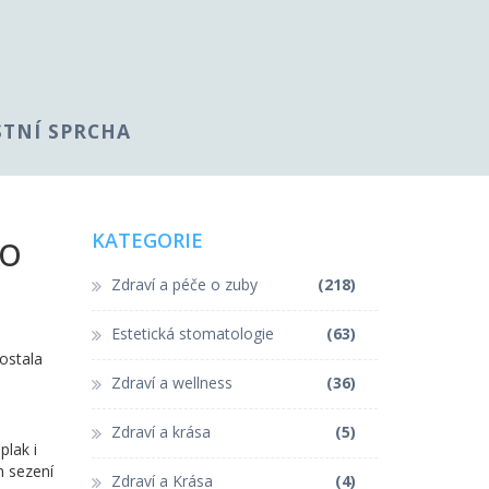
STNÍ SPRCHA
ro
KATEGORIE
Zdraví a péče o zuby
(218)
Estetická stomatologie
(63)
ostala
Zdraví a wellness
(36)
Zdraví a krása
(5)
plak i
h sezení
Zdraví a Krása
(4)