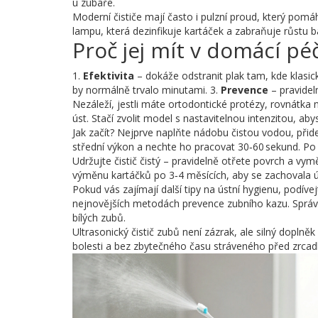
u zubaře.
Moderní čističe mají často i pulzní proud, který pomáh
lampu, která dezinfikuje kartáček a zabraňuje růstu b
Proč jej mít v domácí péč
1.
Efektivita
– dokáže odstranit plak tam, kde klasick
by normálně trvalo minutami. 3.
Prevence
– pravidel
Nezáleží, jestli máte ortodontické protézy, rovnátka 
úst. Stačí zvolit model s nastavitelnou intenzitou, aby
Jak začít? Nejprve naplňte nádobu čistou vodou, přidej
střední výkon a nechte ho pracovat 30‑60 sekund. Po 
Udržujte čistič čistý – pravidelně otřete povrch a vym
výměnu kartáčků po 3‑4 měsících, aby se zachovala úč
Pokud vás zajímají další tipy na ústní hygienu, podív
nejnovějších metodách prevence zubního kazu. Spr
bílých zubů.
Ultrasonický čistič zubů není zázrak, ale silný doplněk
bolesti a bez zbytečného času stráveného před zrcad