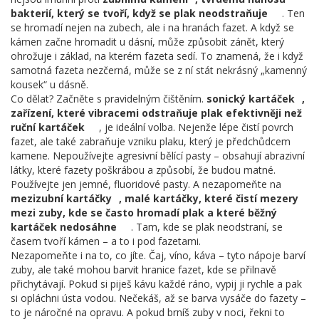
bakterií, který se tvoří, když se plak neodstraňuje
. Ten
se hromadí nejen na zubech, ale i na hranách fazet. A když se
kámen začne hromadit u dásní, může způsobit zánět, který
ohrožuje i základ, na kterém fazeta sedí. To znamená, že i když
samotná fazeta nezčerná, může se z ní stát nekrásný „kamenný
kousek“ u dásně.
Co dělat? Začněte s pravidelným čištěním.
sonický kartáček
,
zařízení, které vibracemi odstraňuje plak efektivněji než
ruční kartáček
, je ideální volba. Nejenže lépe čistí povrch
fazet, ale také zabraňuje vzniku plaku, který je předchůdcem
kamene. Nepoužívejte agresivní bělící pasty – obsahují abrazivní
látky, které fazety poškrábou a způsobí, že budou matné.
Používejte jen jemné, fluoridové pasty. A nezapomeňte na
mezizubní kartáčky
,
malé kartáčky, které čistí mezery
mezi zuby, kde se často hromadí plak a které běžný
kartáček nedosáhne
. Tam, kde se plak neodstraní, se
časem tvoří kámen – a to i pod fazetami.
Nezapomeňte i na to, co jíte. Čaj, víno, káva – tyto nápoje barví
zuby, ale také mohou barvit hranice fazet, kde se přilnavě
přichytávají. Pokud si piješ kávu každé ráno, vypij ji rychle a pak
si opláchni ústa vodou. Nečekáš, až se barva vysáče do fazety –
to je náročné na opravu. A pokud brníš zuby v noci, řekni to