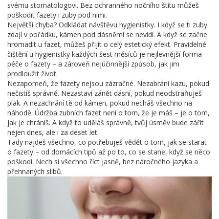
svému stomatologovi. Bez ochranného nočního štítu můžeš
poškodit fazety i zuby pod nimi.
Největší chyba? Odkládat návštěvu hygienistky. I když se ti zuby
zdají v pořádku, kámen pod dásněmi se nevidí. A když se začne
hromadit u fazet, můžeš přijít o celý estetický efekt. Pravidelné
čištění u hygienistky každých šest měsíců je nejlevnější forma
péče o fazety – a zároveň nejúčinnější způsob, jak jim
prodloužit život.
Nezapomeň, že fazety nejsou zázračné. Nezabrání kazu, pokud
nečistíš správně. Nezastaví zánět dásní, pokud neodstraňuješ
plak. A nezachrání tě od kámen, pokud necháš všechno na
náhodě. Údržba zubních fazet není o tom, že je máš – je o tom,
jak je chráníš. A když to uděláš správně, tvůj úsměv bude zářit
nejen dnes, ale i za deset let.
Tady najdeš všechno, co potřebuješ vědět o tom, jak se starat
o fazety – od domácích tipů až po to, co se stane, když se něco
poškodí. Nech si všechno říct jasně, bez náročného jazyka a
přehnaných slibů.