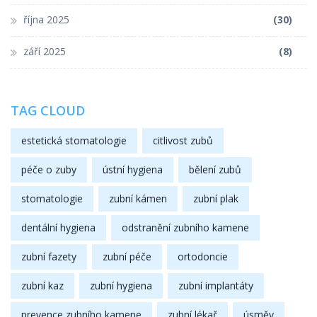
října 2025
(30)
září 2025
(8)
TAG CLOUD
estetická stomatologie
citlivost zubů
péče o zuby
ústní hygiena
bělení zubů
stomatologie
zubní kámen
zubní plak
dentální hygiena
odstranění zubního kamene
zubní fazety
zubní péče
ortodoncie
zubní kaz
zubní hygiena
zubní implantáty
prevence zubního kamene
zubní lékař
úsměv