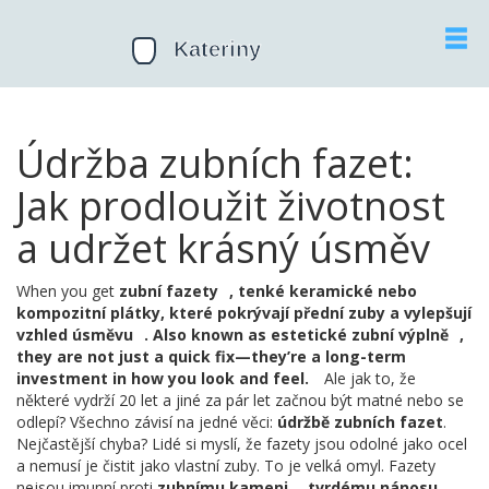
Údržba zubních fazet:
Jak prodloužit životnost
a udržet krásný úsměv
When you get
zubní fazety
,
tenké keramické nebo
kompozitní plátky, které pokrývají přední zuby a vylepšují
vzhled úsměvu
. Also known as
estetické zubní výplně
,
they are not just a quick fix—they’re a long-term
investment in how you look and feel.
Ale jak to, že
některé vydrží 20 let a jiné za pár let začnou být matné nebo se
odlepí? Všechno závisí na jedné věci:
údržbě zubních fazet
.
Nejčastější chyba? Lidé si myslí, že fazety jsou odolné jako ocel
a nemusí je čistit jako vlastní zuby. To je velká omyl. Fazety
nejsou imunní proti
zubnímu kameni
,
tvrdému nánosu