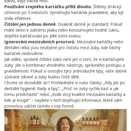
barvu, když tlačíte moc.
Používání stejného kartáčku příliš dlouho.
Štětiny ztrácejí
účinnost po 3 měsících. Vyměňujte kartáček pravidelně, aby byl
stále efektivní.
Čištění jen jednou denně.
Dvakrát denně je standard. Pokud
máte sklon k zubnímu plaku nebo konzumujete hodně cukru,
doplňte kartáčování po jídle ústní vodou.
Ignorování mezizubních prostorů.
Mezizubní kartáčky nebo
dentální nitka jsou nezbytné pro čistotu mezi zuby, kde běžný
kartáček nedosáhne.
Jak vidíte, správné čištění zubů není jen o tom, že si kartáčujete
zuby. Jde o kombinaci vhodného nástroje, správného postupu a
pravidelnosti. Pokud si osvojíte tyto jednoduché tipy, vaše dásně
zůstane zdravé a zuby budou čisté déle.
Chcete se dozvědět víc? Prohlédněte si naše články: „Kdy jíst po
dentální hygieně: Rady a tipy“, „Proč se zuby rychle kazí a jak
tomu předcházet“ nebo „Kolik stojí kvalitní mezizubní kartáčky a
kde je koupit“ – najdete v nich doplňující informace, které vám
pomohou udržet úsměv v top formě.