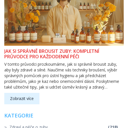
JAK SI SPRÁVNĚ BROUSIT ZUBY: KOMPLETNÍ
PRŮVODCE PRO KAŽDODENNÍ PÉČI
V tomto průvodci prozkoumáme, jak si správně brousit zuby,
aby byly zdravé a silné. Naučíme vás techniky broušení, výběr
správných pomůcek pro ústní hygienu a jak předcházet
problémům, jako je kaz nebo onemocnění dásní. Poskytneme
také užitečné tipy, jak si udržet úsměv krásný a zdravý
dlouhodobě.
Zobrazit více
KATEGORIE
Zdraví a péče o zuby
(218)