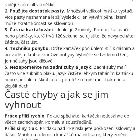
raději zvolte ultra‑měkké.
2. Použijte dostatek pasty.
Množství velikosti hrášku vystačí.
Více pasty neznamená lepší výsledek, jen vytváří pěnu, která
může zkrátit kontakt se sklovinou.
3. Čas na kartáčování.
Ideální je 2 minuty. Pomocí časovače
nebo písničky, která trvá 120 sekund, se ujistíte, že nevynecháte
žádnou část úst.
4. Technika pohybu.
Držte kartáček pod úhlem 45° k dásním a
provádějte krátké krouživé pohyby. Vyhněte se tvrdému tření;
jemné tahy jsou klíčové.
5. Nezapomeňte na zadní zuby a jazyk.
Zadní zuby mají
často více zubního plaku. Jazyk čistěte lehkým taháním kartáčku
nebo speciálním škrabkou – pomůže to odstranit bakterie a
zlepšit dech.
Časté chyby a jak se jim
vyhnout
Práce příliš rychle.
Pokud spěcháte, kartáček nedosáhne do
všech zadních spár. Pomalu a soustředěně.
Příliš silný tlak.
Při tlaku nad 2 kg riskujete poškození skloviny a
dásní. Mnoho moderních kartáčků má indikátor, který změní