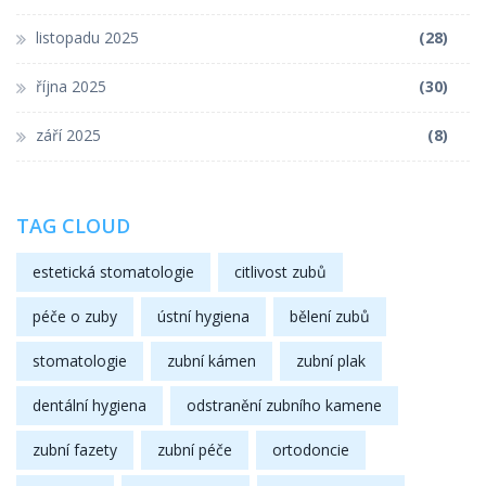
listopadu 2025
(28)
října 2025
(30)
září 2025
(8)
TAG CLOUD
estetická stomatologie
citlivost zubů
péče o zuby
ústní hygiena
bělení zubů
stomatologie
zubní kámen
zubní plak
dentální hygiena
odstranění zubního kamene
zubní fazety
zubní péče
ortodoncie