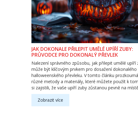
JAK DOKONALE PŘILEPIT UMĚLÉ UPÍŘÍ ZUBY:
PRŮVODCE PRO DOKONALÝ PŘEVLEK
Nalezení správného způsobu, jak přilepit umělé upíří 
může být klíčovým prvkem pro dosažení dokonalého
halloweenského převleku. V tomto článku prozkou
různé metody a materiály, které můžete použít k tom
si zajistili, že vaše upíří zuby zůstanou pevně na míst
večer. Od tradičních metod jako je použití lepidel urč
speciálně pro dentální použití, až po domácí triky, kte
Zobrazit více
můžete využít ve spěchu. Poskytneme vám také užite
na to, jak se o umělé zuby správně starat a jak se vy
běžným problémům spojeným s jejich nošením.