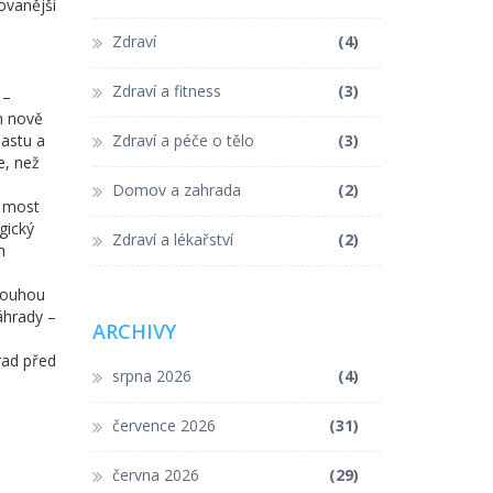
ovanější
Zdraví
(4)
Zdraví a fitness
(3)
 –
m nově
pastu a
Zdraví a péče o tělo
(3)
e, než
Domov a zahrada
(2)
o most
gický
Zdraví a lékařství
(2)
h
dlouhou
áhrady –
ARCHIVY
rad před
srpna 2026
(4)
.
července 2026
(31)
června 2026
(29)