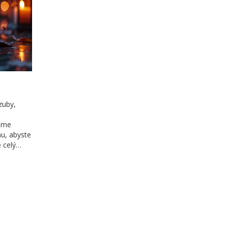
zuby,
máme
u, abyste
ě celý
ených
ré
čné tipy
hnout