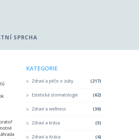
STNÍ SPRCHA
KATEGORIE
Zdraví a péče o zuby
(217)
ntů
Estetická stomatologie
(62)
ok
Zdraví a wellness
(36)
oratoř
Zdraví a krása
(5)
amotné
 náhrada
Zdraví a Krása
(4)