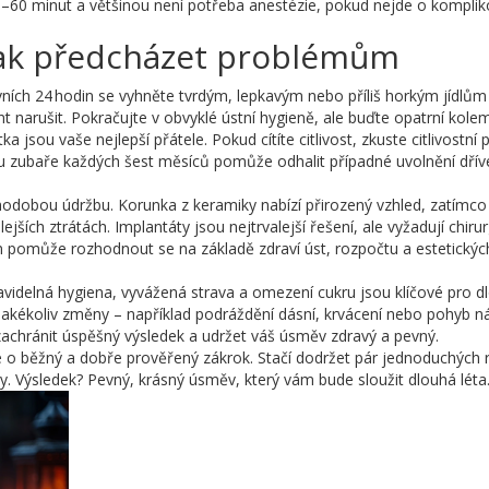
0–60 minut a většinou není potřeba anestézie, pokud nejde o komplik
 jak předcházet problémům
vních 24 hodin se vyhněte tvrdým, lepkavým nebo příliš horkým jídlům
 narušit. Pokračujte v obvyklé ústní hygieně, ale buďte opatrní kole
a jsou vaše nejlepší přátele. Pokud cítíte citlivost, zkuste citlivostní 
u zubaře každých šest měsíců pomůže odhalit případné uvolnění dřív
uhodobou údržbu. Korunka z keramiky nabízí přirozený vzhled, zatímc
ejších ztrátách. Implantáty jsou nejtrvalejší řešení, ale vyžadují chirur
m pomůže rozhodnout se na základě zdraví úst, rozpočtu a estetickýc
videlná hygiena, vyvážená strava a omezení cukru jsou klíčové pro 
 jakékoliv změny – například podráždění dásní, krvácení nebo pohyb n
achránit úspěšný výsledek a udržet váš úsměv zdravý a pevný.
e o běžný a dobře prověřený zákrok. Stačí dodržet pár jednoduchých 
sty. Výsledek? Pevný, krásný úsměv, který vám bude sloužit dlouhá léta