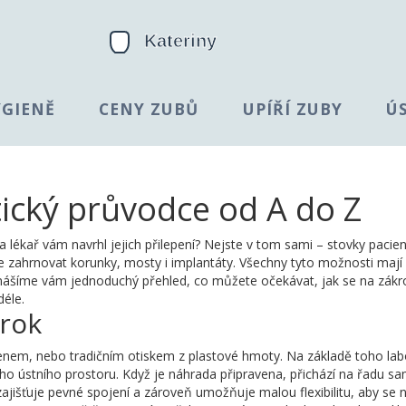
YGIENĚ
CENY ZUBŮ
UPÍŘÍ ZUBY
Ú
tický průvodce od A do Z
a lékař vám navrhl jejich přilepení? Nejste v tom sami – stovky pacie
 zahrnovat korunky, mosty i implantáty. Všechny tyto možnosti mají
Přinášíme vám jednoduchý přehled, co můžete očekávat, jak se na zákr
déle.
krok
kenem, nebo tradičním otiskem z plastové hmoty. Na základě toho lab
šeho ústního prostoru. Když je náhrada připravena, přichází na řadu s
ý zajišťuje pevné spojení a zároveň umožňuje malou flexibilitu, aby se