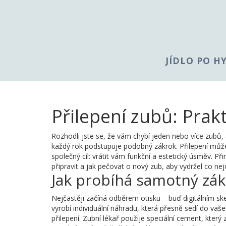
JÍDLO PO H
Přilepení zubů: Prak
Rozhodli jste se, že vám chybí jeden nebo více zubů, 
každý rok podstupuje podobný zákrok. Přilepení může
společný cíl: vrátit vám funkční a estetický úsměv. 
připravit a jak pečovat o nový zub, aby vydržel co nej
Jak probíhá samotný zá
Nejčastěji začíná odběrem otisku – buď digitálním s
vyrobí individuální náhradu, která přesně sedí do va
přilepení. Zubní lékař použije speciální cement, kter