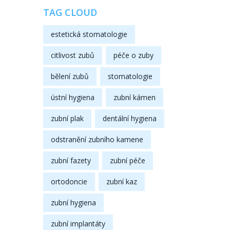
TAG CLOUD
estetická stomatologie
citlivost zubů
péče o zuby
bělení zubů
stomatologie
ústní hygiena
zubní kámen
zubní plak
dentální hygiena
odstranění zubního kamene
zubní fazety
zubní péče
ortodoncie
zubní kaz
zubní hygiena
zubní implantáty