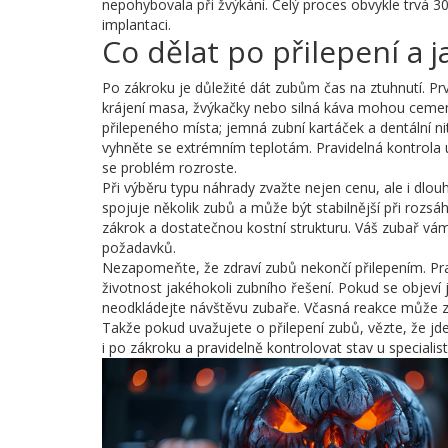
nepohybovala při žvýkání. Celý proces obvykle trvá 3
implantaci.
Co dělat po přilepení a
Po zákroku je důležité dát zubům čas na ztuhnutí. Pr
krájení masa, žvýkačky nebo silná káva mohou cement
přilepeného místa; jemná zubní kartáček a dentální nitk
vyhněte se extrémním teplotám. Pravidelná kontrola 
se problém rozroste.
Při výběru typu náhrady zvažte nejen cenu, ale i dlo
spojuje několik zubů a může být stabilnější při rozsáhl
zákrok a dostatečnou kostní strukturu. Váš zubař vá
požadavků.
Nezapomeňte, že zdraví zubů nekončí přilepením. Pra
životnost jakéhokoli zubního řešení. Pokud se objeví
neodkládejte návštěvu zubaře. Včasná reakce může z
Takže pokud uvažujete o přilepení zubů, vězte, že jd
i po zákroku a pravidelně kontrolovat stav u speciali