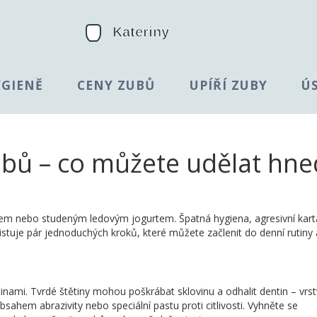
YGIENĚ
CENY ZUBŮ
UPÍŘÍ ZUBY
Ú
zubů – co můžete udělat hne
em nebo studeným ledovým jogurtem. Špatná hygiena, agresivní kart
istuje pár jednoduchých kroků, které můžete začlenit do denní rutiny 
mi. Tvrdé štětiny mohou poškrábat sklovinu a odhalit dentin – vrst
bsahem abrazivity nebo speciální pastu proti citlivosti. Vyhněte se