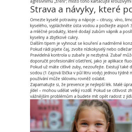
agresivnímu „tření“; místo toho kartáčujte krouživý
Strava a návyky, které p
Omezte kyselé potraviny a nápoje – citrusy, víno, l
kyselého, vypláchněte ústa vodou a počkejte aspoň 30
a mléčné produkty, které dodají zubům vápník a posíl
kyseliny a zbytkové cukry.
Dalším tipem je vyhnout se kouření a nadměrné konzum
Pokud rádi pijete čaj, zvolte nízkokyselý nebo odleža
Pravidelná kontrola u zubaře je nezbytná. Zubař může
doporučit profesionální ošetření, jako je aplikace fluori
Pokud už máte citlivé zuby, nezoufejte. Existují také
sodou (1 čajová lžička v půl litru vody) jednou týdně 
používání může sklovinu rovněž oslabit.
Zapamatujte si, že prevence je nejlepší lék. Malé úp
jídel – mohou udělat velký rozdíl. Pokud se citlivost 
vážnějším problémům a budete mít opět radost z jídla i