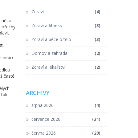
Zdraví
(4)
e něco
Zdraví a fitness
(3)
, ořechy
lavit
Zdraví a péče o tělo
(3)
t.
Domov a zahrada
(2)
ze nebo
Zdraví a lékařství
(2)
jedlou
iš časté
elých
ARCHIVY
 tak
srpna 2026
(4)
července 2026
(31)
června 2026
(29)