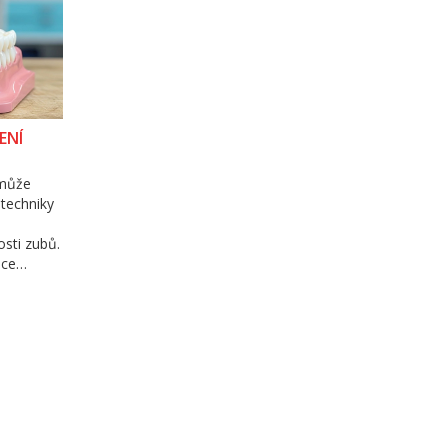
ENÍ
 může
 techniky
osti zubů.
dce