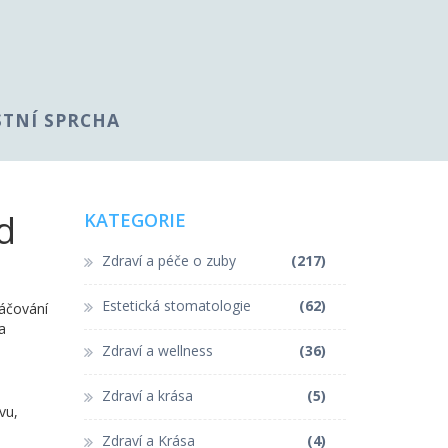
STNÍ SPRCHA
d
KATEGORIE
Zdraví a péče o zuby
(217)
Estetická stomatologie
(62)
áčování
a
Zdraví a wellness
(36)
Zdraví a krása
(5)
vu,
Zdraví a Krása
(4)