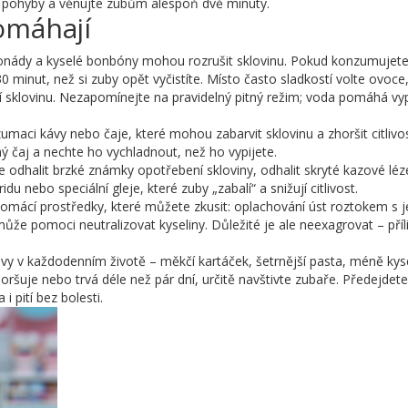
mi pohyby a věnujte zubům alespoň dvě minuty.
omáhají
imonády a kyselé bonbóny mohou rozrušit sklovinu. Pokud konzumujet
 minut, než si zuby opět vyčistíte. Místo často sladkostí volte ovoce
í sklovinu. Nezapomínejte na pravidelný pitný režim; voda pomáhá vyp
aci kávy nebo čaje, které mohou zabarvit sklovinu a zhoršit citlivos
ný čaj a nechte ho vychladnout, než ho vypijete.
 odhalit brzké známky opotřebení skloviny, odhalit skryté kazové lé
du nebo speciální gleje, které zuby „zabalí“ a snižují citlivost.
 domácí prostředky, které můžete zkusit: oplachování úst roztokem s 
může pomoci neutralizovat kyseliny. Důležité je ale neexagrovat – příl
ravy v každodenním životě – měkčí kartáček, šetrnější pasta, méně kys
zhoršuje nebo trvá déle než pár dní, určitě navštivte zubaře. Předejdete
 pití bez bolesti.