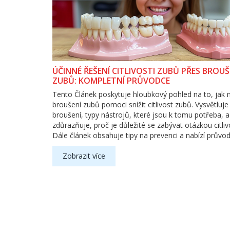
ÚČINNÉ ŘEŠENÍ CITLIVOSTI ZUBŮ PŘES BROUŠ
ZUBŮ: KOMPLETNÍ PRŮVODCE
Tento Článek poskytuje hloubkový pohled na to, jak
broušení zubů pomoci snížit citlivost zubů. Vysvětluje
broušení, typy nástrojů, které jsou k tomu potřeba, a
zdůrazňuje, proč je důležité se zabývat otázkou citliv
Dále článek obsahuje tipy na prevenci a nabízí průvo
postupem domácí péče o citlivé zuby.
Zobrazit více