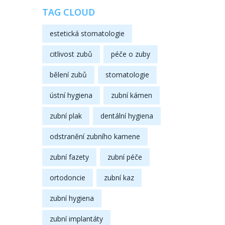
TAG CLOUD
estetická stomatologie
citlivost zubů
péče o zuby
bělení zubů
stomatologie
ústní hygiena
zubní kámen
zubní plak
dentální hygiena
odstranění zubního kamene
zubní fazety
zubní péče
ortodoncie
zubní kaz
zubní hygiena
zubní implantáty