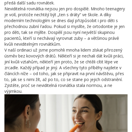
předá další sadu rovnátek.
Neviditelná rovnátka nejsou jen pro dospělé. Mnoho teenagery
je volí, protože nechtějí být „ten s dráty“ ve škole. A díky
moderním technologiím se dnes dají přizpůsobit i pro děti s
přechodnou zubní řadou. Pokud si myslíte, že ortodontie je jen
pro děti, tak se mýlíte. Dospělí jsou nyní největší skupinou
pacientů, kteří si nechávají vyrovnat zuby – a většinou právě
kvůli neviditelným rovnátkům.
V naší ordinaci už jsme pomohli mnoha lidem získat přirozený
úsměv bez kovových drátů. Někteří si je nechali dát kvůli práci,
jiní kvůli vztahům, někteří jen proto, že se chtěli cítit lépe ve
zrcadle. Každý případ je jiný. A všechny tyto příběhy najdete v
článcích níže – od toho, jak se připravit na první návštěvu, přes
to, jak se s nimi žít, až po to, co se stane po jejich odstranění.
Zjistěte, proč se neviditelná rovnátka stala normou, a ne
výjimkou.