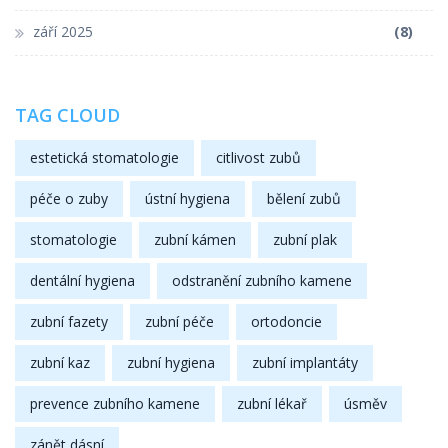
září 2025
(8)
TAG CLOUD
estetická stomatologie
citlivost zubů
péče o zuby
ústní hygiena
bělení zubů
stomatologie
zubní kámen
zubní plak
dentální hygiena
odstranění zubního kamene
zubní fazety
zubní péče
ortodoncie
zubní kaz
zubní hygiena
zubní implantáty
prevence zubního kamene
zubní lékař
úsměv
zánět dásní