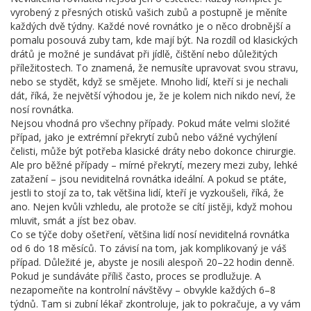
vyrobený z přesných otisků vašich zubů a postupně je měníte
každých dvě týdny. Každé nové rovnátko je o něco drobnější a
pomalu posouvá zuby tam, kde mají být. Na rozdíl od klasických
drátů je možné je sundávat při jídlě, čištění nebo důležitých
příležitostech. To znamená, že nemusíte upravovat svou stravu,
nebo se stydět, když se smějete. Mnoho lidí, kteří si je nechali
dát, říká, že největší výhodou je, že je kolem nich nikdo neví, že
nosí rovnátka.
Nejsou vhodná pro všechny případy. Pokud máte velmi složité
případ, jako je extrémní překrytí zubů nebo vážné vychýlení
čelisti, může být potřeba klasické dráty nebo dokonce chirurgie.
Ale pro běžné případy – mírné překrytí, mezery mezi zuby, lehké
zatažení – jsou neviditelná rovnátka ideální. A pokud se ptáte,
jestli to stojí za to, tak většina lidí, kteří je vyzkoušeli, říká, že
ano. Nejen kvůli vzhledu, ale protože se cítí jistěji, když mohou
mluvit, smát a jíst bez obav.
Co se týče doby ošetření, většina lidí nosí neviditelná rovnátka
od 6 do 18 měsíců. To závisí na tom, jak komplikovaný je váš
případ. Důležité je, abyste je nosili alespoň 20–22 hodin denně.
Pokud je sundáváte příliš často, proces se prodlužuje. A
nezapomeňte na kontrolní návštěvy – obvykle každých 6–8
týdnů. Tam si zubní lékař zkontroluje, jak to pokračuje, a vy vám