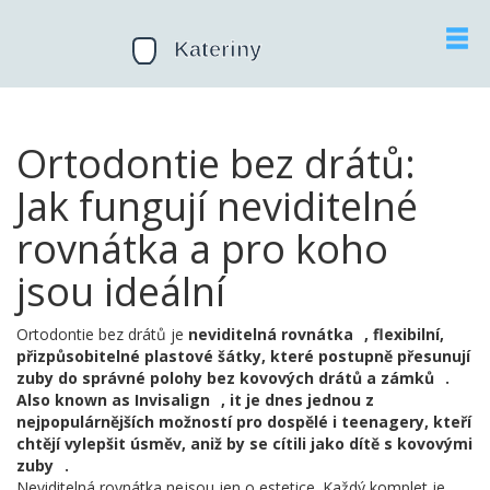
Ortodontie bez drátů:
Jak fungují neviditelné
rovnátka a pro koho
jsou ideální
Ortodontie bez drátů je
neviditelná rovnátka
,
flexibilní,
přizpůsobitelné plastové šátky, které postupně přesunují
zuby do správné polohy bez kovových drátů a zámků
.
Also known as
Invisalign
, it
je dnes jednou z
nejpopulárnějších možností pro dospělé i teenagery, kteří
chtějí vylepšit úsměv, aniž by se cítili jako dítě s kovovými
zuby
.
Neviditelná rovnátka nejsou jen o estetice. Každý komplet je