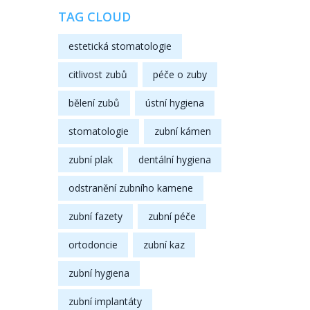
TAG CLOUD
estetická stomatologie
citlivost zubů
péče o zuby
bělení zubů
ústní hygiena
stomatologie
zubní kámen
zubní plak
dentální hygiena
odstranění zubního kamene
zubní fazety
zubní péče
ortodoncie
zubní kaz
zubní hygiena
zubní implantáty