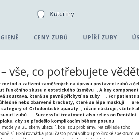
YGIENĚ
CENY ZUBŮ
UPÍŘÍ ZUBY
Ú
– vše, co potřebujete vědě
r metod a zařízení zaměřených na úpravu postavení zubů a čel
t funkčního skusu a estetického úsměvu
. A key component 
vá soustava, která se pevně přichytí na zuby
. For patients
růhledné nebo zbarvené brackety, které se lépe maskují
are
r category of
Ortodontické aparáty
,
různé nástroje, včetně a
esunutí zubů
. Successful treatment also relies on
Dentální
ho plaku, aby se předešlo komplikacím během posunu
.
, modely a 3D skeny ukazují, kde jsou problémy. Na základě toho
dnější. Fixní rovnátka jsou často první volbou pro široké spektrum va