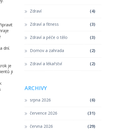
y:
Zdraví
(4)
Zdraví a fitness
(3)
ipravit
hraje
é
Zdraví a péče o tělo
(3)
a dní.
Domov a zahrada
(2)
,
Zdraví a lékařství
(2)
rok je
entů ji
k
ARCHIVY
s
srpna 2026
(6)
července 2026
(31)
června 2026
(29)