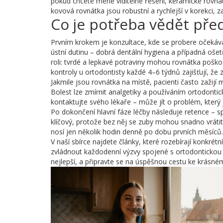
pokud chcete méně viditelné řešení, keramické rovná
kovová rovnátka jsou robustní a rychlejší v korekci, z
Co je potřeba vědět pře
Prvním krokem je konzultace, kde se probere očekávan
ústní dutinu – dobrá dentální hygiena a případná ošet
roli: tvrdé a lepkavé potraviny mohou rovnátka poško
kontroly u ortodontisty každé 4–6 týdnů zajišťují, že 
Jakmile jsou rovnátka na místě, pacienti často zažijí
Bolest lze zmírnit analgetiky a používáním ortodontic
kontaktujte svého lékaře – může jít o problém, který j
Po dokončení hlavní fáze léčby následuje retence – sp
klíčový, protože bez něj se zuby mohou snadno vrátit 
nosí jen několik hodin denně po dobu prvních měsíců.
V naší sbírce najdete články, které rozebírají konkrét
zvládnout každodenní výzvy spojené s ortodontickou p
nejlepší, a připravte se na úspěšnou cestu ke krásn