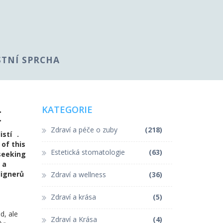
STNÍ SPRCHA
t
KATEGORIE
Zdraví a péče o zuby
(218)
istí
.
of this
Estetická stomatologie
(63)
 seeking
 a
lignerů
Zdraví a wellness
(36)
Zdraví a krása
(5)
d, ale
Zdraví a Krása
(4)