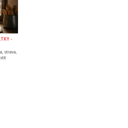
ÁTKY -
a, strava,
stit