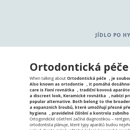
JÍDLO PO H
Ortodontická péče
When talking about
Ortodontická péče
,
je soubo
Also known as
ortodontie
, it
pomáhá dosáhnou
care is
Fixní rovnátka
,
tradiční kovová aparáto
a discreet look,
Keramické rovnátka
,
nabízí p
popular alternative. Both belong to the broade
a expanzních šroubů, které umožňují přesné př
hygiena
,
pravidelné čištění a kontrola zubní
Ortogondické ošetření začíná diagnostikou – rentgen
ortodontista plánuje, které typy aparátů budou nejvho