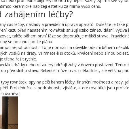
tka nebo průhledné alignery mohou být lepší. Každý typ má své výhod
atímco keramické nabízejí estetiku za mírně vyšší cenu.
d zahájením léčby?
ý čas léčby, náklady a pravidelná úprava aparátů. Důležité je také př
ření kazu před nasazením rovnátek snižují riziko zánětu dásní. Výživa 
zovat, takže během první fáze se doporučuje měkčí strava. Pravideln
zuby se posunují podle plánu.
 mírnou nepohodlnost – to je normální a obvykle odezní během několik
kých vosků na dráty. Všimnete-li si otoků, krvácení nebo silnou bolest
e třeba řešit rychle.
eciální drátky nebo retainery udržují zuby v novém postavení. Tento k
do původního stavu. Retence může trvat i několik let, ale většina paci
ní typy rovnátek, tipy na péči během léčby, finanční možnosti a rady, ja
éčí. Prohlédněte si podrobnosti, zjistěte, které rovnátka jsou pro vá
ému úsměvu.