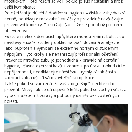
mostíčkem. Toto řešení se volí, pokud je zub nestabilní a hrozí
další komplikace.
Po ošetření je důležité dodržovat hygienu – čistěte zuby dvakrát
denně, používajte mezizubní kartáčky a pravidelně navštěvujte
preventivní kontroly. To snižuje šanci, že se podobný problém
objeví znovu.
Existuje i několik domácích tipů, které mohou zmírnit bolest do
návštěvy zubaře: studený obklad na tvář, dočasná analgezie
jako ibuprofen a vyhýbání se extrémně horkým či studeným
nápojům. Tyto kroky ale nenahrazují profesionální ošetření.
Prevence mrtvého zubu je jednoduchá – pravidelná dentální
hygiena, včasné ošetření kazů a kontrola po úrazu. Pokud cítíte
nepříjemnosti, neodkládejte návštěvu – rychlý zásah často
zachrání zub a ušetří vám zbytečné komplikace.
Takže pokud se vám zdá, že váš zub „nežije“, nechte si ho
prověřit. Mrtvý zub se dá úspěšně léčit, pokud se zachytí včas, a
vy tak můžete mít zdravý a pohodlný úsměv bez zbytečných
bolestí.