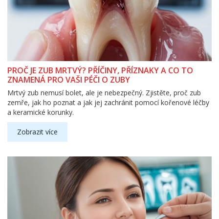
PROČ JE ZUB MRTVÝ? PŘÍČINY, PŘÍZNAKY A CO TO
ZNAMENÁ PRO VAŠI PÉČI O ZUBY
Mrtvý zub nemusí bolet, ale je nebezpečný. Zjistěte, proč zub
zemře, jak ho poznat a jak jej zachránit pomocí kořenové léčby
a keramické korunky.
Zobrazit více