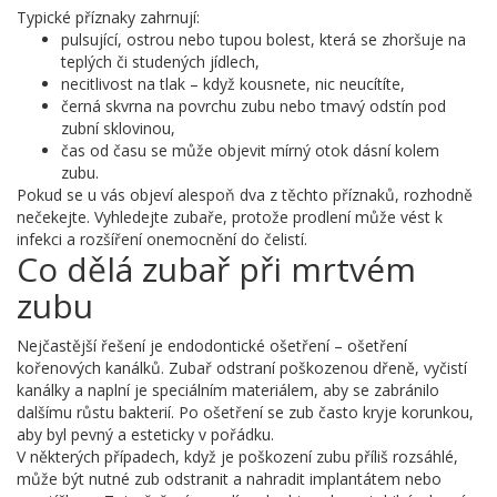
Typické příznaky zahrnují:
pulsující, ostrou nebo tupou bolest, která se zhoršuje na
teplých či studených jídlech,
necitlivost na tlak – když kousnete, nic neucítíte,
černá skvrna na povrchu zubu nebo tmavý odstín pod
zubní sklovinou,
čas od času se může objevit mírný otok dásní kolem
zubu.
Pokud se u vás objeví alespoň dva z těchto příznaků, rozhodně
nečekejte. Vyhledejte zubaře, protože prodlení může vést k
infekci a rozšíření onemocnění do čelistí.
Co dělá zubař při mrtvém
zubu
Nejčastější řešení je endodontické ošetření – ošetření
kořenových kanálků. Zubař odstraní poškozenou dřeně, vyčistí
kanálky a naplní je speciálním materiálem, aby se zabránilo
dalšímu růstu bakterií. Po ošetření se zub často kryje korunkou,
aby byl pevný a esteticky v pořádku.
V některých případech, když je poškození zubu příliš rozsáhlé,
může být nutné zub odstranit a nahradit implantátem nebo