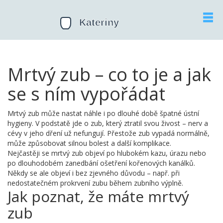
Mrtvý zub – co to je a jak
se s ním vypořádat
Mrtvý zub může nastat náhle i po dlouhé době špatné ústní
hygieny. V podstatě jde o zub, který ztratil svou živost – nerv a
cévy v jeho dření už nefungují. Přestože zub vypadá normálně,
může způsobovat silnou bolest a další komplikace.
Nejčastěji se mrtvý zub objeví po hlubokém kazu, úrazu nebo
po dlouhodobém zanedbání ošetření kořenových kanálků.
Někdy se ale objeví i bez zjevného důvodu – např. při
nedostatečném prokrvení zubu během zubního výplně.
Jak poznat, že máte mrtvý
zub