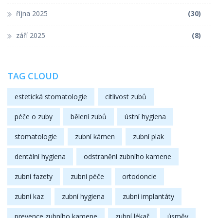
října 2025
(30)
září 2025
(8)
TAG CLOUD
estetická stomatologie
citlivost zubů
péče o zuby
bělení zubů
ústní hygiena
stomatologie
zubní kámen
zubní plak
dentální hygiena
odstranění zubního kamene
zubní fazety
zubní péče
ortodoncie
zubní kaz
zubní hygiena
zubní implantáty
prevence zubního kamene
zubní lékař
úsměv