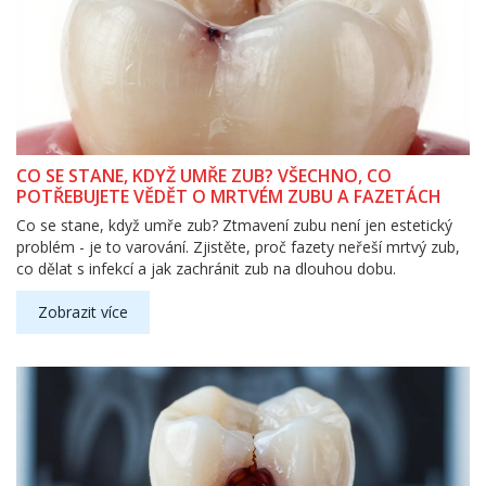
CO SE STANE, KDYŽ UMŘE ZUB? VŠECHNO, CO
POTŘEBUJETE VĚDĚT O MRTVÉM ZUBU A FAZETÁCH
Co se stane, když umře zub? Ztmavení zubu není jen estetický
problém - je to varování. Zjistěte, proč fazety neřeší mrtvý zub,
co dělat s infekcí a jak zachránit zub na dlouhou dobu.
Zobrazit více