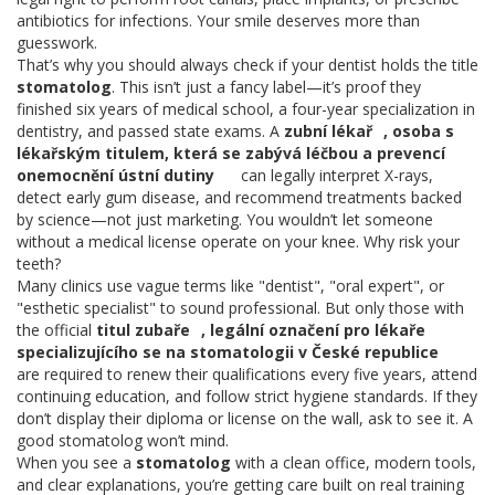
antibiotics for infections. Your smile deserves more than
guesswork.
That’s why you should always check if your dentist holds the title
stomatolog
. This isn’t just a fancy label—it’s proof they
finished six years of medical school, a four-year specialization in
dentistry, and passed state exams. A
zubní lékař
,
osoba s
lékařským titulem, která se zabývá léčbou a prevencí
onemocnění ústní dutiny
can legally interpret X-rays,
detect early gum disease, and recommend treatments backed
by science—not just marketing. You wouldn’t let someone
without a medical license operate on your knee. Why risk your
teeth?
Many clinics use vague terms like "dentist", "oral expert", or
"esthetic specialist" to sound professional. But only those with
the official
titul zubaře
,
legální označení pro lékaře
specializujícího se na stomatologii v České republice
are required to renew their qualifications every five years, attend
continuing education, and follow strict hygiene standards. If they
don’t display their diploma or license on the wall, ask to see it. A
good stomatolog won’t mind.
When you see a
stomatolog
with a clean office, modern tools,
and clear explanations, you’re getting care built on real training