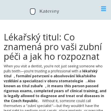
Lékařský titul: Co
znamená pro vaši zubní
péči a jak ho rozpoznat
When you visit a dentist, you’re not just seeing someone who
pulls teeth—you’re trusting a professional with a
lékařský
titul
,
formální potvrzení o absolvování lékařského
vzdělání a specializaci v oboru stomatologie
. Also
known as
titul zubaře
, it means this person passed
rigorous exams, completed years of clinical training, and
is legally allowed to diagnose and treat oral diseases in
the Czech Republic.
Without it, someone could call
themselves a "zubní specialist"—but they wouldn’t have the
legal right to perform root canals, place implants, or prescribe