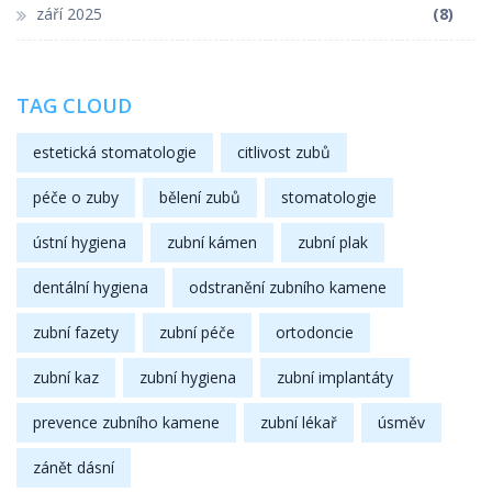
září 2025
(8)
TAG CLOUD
estetická stomatologie
citlivost zubů
péče o zuby
bělení zubů
stomatologie
ústní hygiena
zubní kámen
zubní plak
dentální hygiena
odstranění zubního kamene
zubní fazety
zubní péče
ortodoncie
zubní kaz
zubní hygiena
zubní implantáty
prevence zubního kamene
zubní lékař
úsměv
zánět dásní