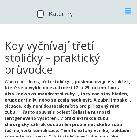
Kdy vyčnívají třetí
stoličky – praktický
průvodce
When considering
třetí stoličky
,
poslední dvojice stoliček,
které se obvykle objevují mezi 17. a 25. rokem života
.
Also known as
moudrostní zuby
, they can stay hidden,
erupt partially, nebo se zcela neobjevit. A
zubní impakt
,
situace, kdy není dostatek místa pro přirozený růst
zubu
často souvisí s bolestí čelistí a nutností
rentgenového vyšetření. V praxi
extrakce zubu
,
chirurgický zákrok odstranění problematického zubu
řeší nejhorší komplikace. Těmito vztahy vznikají základní
sémantické trojice: "třetí stoličky vyžadují dentální