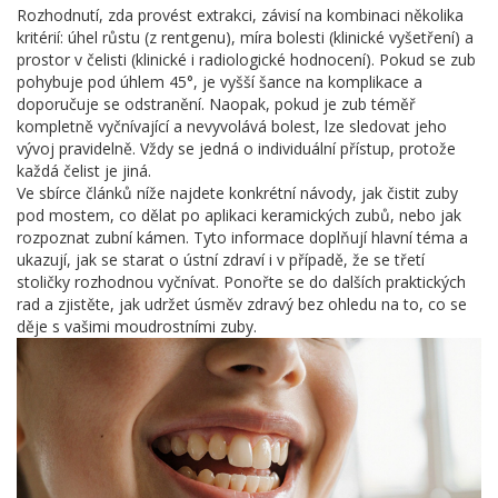
Rozhodnutí, zda provést extrakci, závisí na kombinaci několika
kritérií: úhel růstu (z rentgenu), míra bolesti (klinické vyšetření) a
prostor v čelisti (klinické i radiologické hodnocení). Pokud se zub
pohybuje pod úhlem 45°, je vyšší šance na komplikace a
doporučuje se odstranění. Naopak, pokud je zub téměř
kompletně vyčnívající a nevyvolává bolest, lze sledovat jeho
vývoj pravidelně. Vždy se jedná o individuální přístup, protože
každá čelist je jiná.
Ve sbírce článků níže najdete konkrétní návody, jak čistit zuby
pod mostem, co dělat po aplikaci keramických zubů, nebo jak
rozpoznat zubní kámen. Tyto informace doplňují hlavní téma a
ukazují, jak se starat o ústní zdraví i v případě, že se třetí
stoličky rozhodnou vyčnívat. Ponořte se do dalších praktických
rad a zjistěte, jak udržet úsměv zdravý bez ohledu na to, co se
děje s vašimi moudrostními zuby.