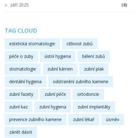
září 2025
(8)
TAG CLOUD
estetická stomatologie
citlivost zubů
péče o zuby
ústní hygiena
bělení zubů
stomatologie
zubní kámen
zubní plak
dentální hygiena
odstranění zubního kamene
zubní fazety
zubní péče
ortodoncie
zubní kaz
zubní hygiena
zubní implantáty
prevence zubního kamene
zubní lékař
úsměv
zánět dásní