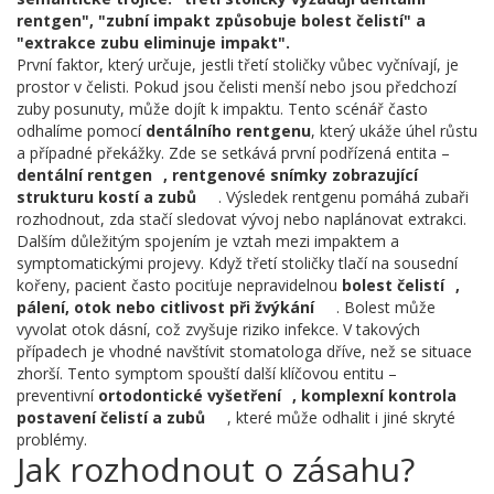
rentgen", "zubní impakt způsobuje bolest čelistí" a
"extrakce zubu eliminuje impakt".
První faktor, který určuje, jestli třetí stoličky vůbec vyčnívají, je
prostor v čelisti. Pokud jsou čelisti menší nebo jsou předchozí
zuby posunuty, může dojít k impaktu. Tento scénář často
odhalíme pomocí
dentálního rentgenu
, který ukáže úhel růstu
a případné překážky. Zde se setkává první podřízená entita –
dentální rentgen
,
rentgenové snímky zobrazující
strukturu kostí a zubů
. Výsledek rentgenu pomáhá zubaři
rozhodnout, zda stačí sledovat vývoj nebo naplánovat extrakci.
Dalším důležitým spojením je vztah mezi impaktem a
symptomatickými projevy. Když třetí stoličky tlačí na sousední
kořeny, pacient často pociťuje nepravidelnou
bolest čelistí
,
pálení, otok nebo citlivost při žvýkání
. Bolest může
vyvolat otok dásní, což zvyšuje riziko infekce. V takových
případech je vhodné navštívit stomatologa dříve, než se situace
zhorší. Tento symptom spouští další klíčovou entitu –
preventivní
ortodontické vyšetření
,
komplexní kontrola
postavení čelistí a zubů
, které může odhalit i jiné skryté
problémy.
Jak rozhodnout o zásahu?