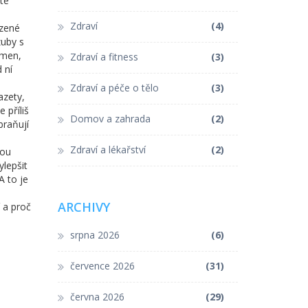
oté
Zdraví
(4)
ozené
zuby s
ámen,
Zdraví a fitness
(3)
 ní
Zdraví a péče o tělo
(3)
azety,
 příliš
Domov a zahrada
(2)
braňují
Zdraví a lékařství
(2)
bou
ylepšit
A to je
ARCHIVY
í a proč
srpna 2026
(6)
července 2026
(31)
června 2026
(29)