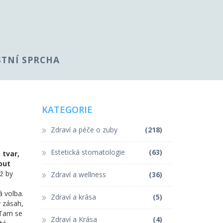
STNÍ SPRCHA
KATEGORIE
Zdraví a péče o zuby
(218)
Estetická stomatologie
(63)
 tvar,
out
ž by
Zdraví a wellness
(36)
á volba.
Zdraví a krása
(5)
ý zásah,
 Tam se
Zdraví a Krása
(4)