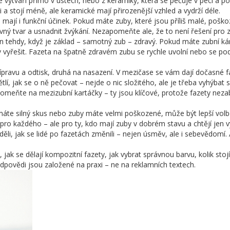
e vytváří přímo v ústech, nebo z keramiky, která se pečuje v peci a p
i a stojí méně, ale keramické mají přirozenější vzhled a vydrží déle.
– mají i funkční účinek. Pokud máte zuby, které jsou příliš malé, pošk
ný tvar a usnadnit žvýkání. Nezapomeňte ale, že to není řešení pro 
 tehdy, když je základ – samotný zub – zdravý. Pokud máte zubní k
v vyřešit. Fazeta na špatně zdravém zubu se rychle uvolní nebo se pod
přípravu a odtisk, druhá na nasazení. V mezičase se vám dají dočasné f
í, jak se o ně pečovat – nejde o nic složitého, ale je třeba vyhýbat se
meňte na mezizubní kartáčky – ty jsou klíčové, protože fazety neza
máte silný skus nebo zuby máte velmi poškozené, může být lepší vol
pro každého – ale pro ty, kdo mají zuby v dobrém stavu a chtějí jen v
děli, jak se lidé po fazetách změnili – nejen úsměv, ale i sebevědomí. 
ak se dělají kompozitní fazety, jak vybrat správnou barvu, kolik stoj
odpovědi jsou založené na praxi – ne na reklamních textech.