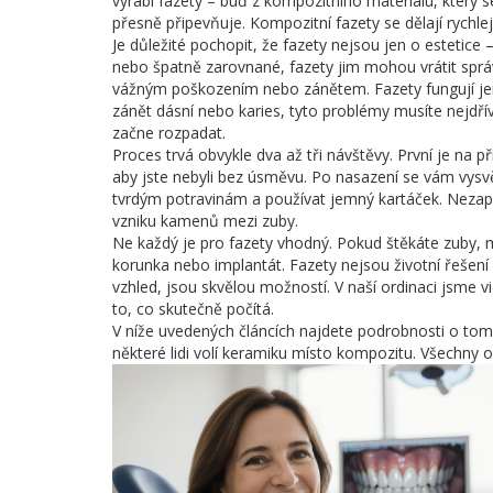
vyrábí fazety – buď z kompozitního materiálu, který s
přesně připevňuje. Kompozitní fazety se dělají rychlej
Je důležité pochopit, že fazety nejsou jen o estetice 
nebo špatně zarovnané, fazety jim mohou vrátit správ
vážným poškozením nebo zánětem. Fazety fungují jen
zánět dásní nebo karies, tyto problémy musíte nejdří
začne rozpadat.
Proces trvá obvykle dva až tři návštěvy. První je na 
aby jste nebyli bez úsměvu. Po nasazení se vám vysvětl
tvrdým potravinám a používat jemný kartáček. Nezapo
vzniku kamenů mezi zuby.
Ne každý je pro fazety vhodný. Pokud štěkáte zuby, 
korunka nebo implantát. Fazety nejsou životní řešení 
vzhled, jsou skvělou možností. V naší ordinaci jsme vi
to, co skutečně počítá.
V níže uvedených článcích najdete podrobnosti o tom, j
některé lidi volí keramiku místo kompozitu. Všechny 