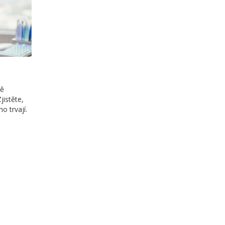
ně
jistěte,
o trvají.