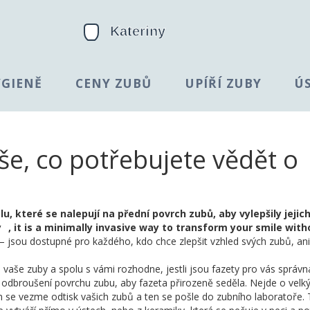
YGIENĚ
CENY ZUBŮ
UPÍŘÍ ZUBY
Ú
 Vše, co potřebujete vědět o
u, které se nalepují na přední povrch zubů, aby vylepšily jejich
y
, it is a minimally invasive way to transform your smile with
– jsou dostupné pro každého, kdo chce zlepšit vzhled svých zubů, ani
e vaše zuby a spolu s vámi rozhodne, jestli jsou fazety pro vás správn
 odbroušení povrchu zubu, aby fazeta přirozeně seděla. Nejde o velk
om se vezme odtisk vašich zubů a ten se pošle do zubního laboratoře.