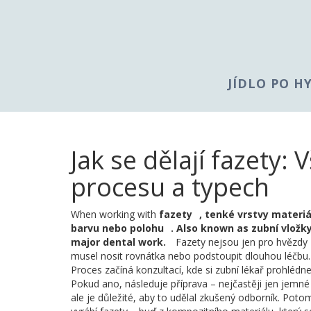
JÍDLO PO H
Jak se dělají fazety:
procesu a typech
When working with
fazety
,
tenké vrstvy materiál
barvu nebo polohu
. Also known as
zubní vložk
major dental work.
Fazety nejsou jen pro hvězdy 
musel nosit rovnátka nebo podstoupit dlouhou léčbu.
Proces začíná konzultací, kde si zubní lékař prohlédn
Pokud ano, následuje příprava – nejčastěji jen jemné
ale je důležité, aby to udělal zkušený odborník. Pot