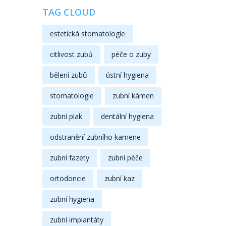
TAG CLOUD
estetická stomatologie
citlivost zubů
péče o zuby
bělení zubů
ústní hygiena
stomatologie
zubní kámen
zubní plak
dentální hygiena
odstranění zubního kamene
zubní fazety
zubní péče
ortodoncie
zubní kaz
zubní hygiena
zubní implantáty