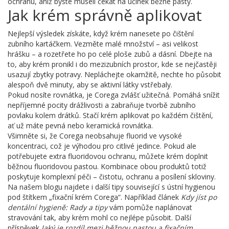
ochranu, aniž byste museli čekat na účinek běžné pasty.
Jak krém správně aplikovat
Nejlepší výsledek získáte, když krém nanesete po čištění
zubního kartáčkem. Vezměte malé množství – asi velikost
hrášku – a rozetřete ho po celé ploše zubů a dásní. Dbejte na
to, aby krém pronikl i do mezizubních prostor, kde se nejčastěji
usazují zbytky potravy. Nepláchejte okamžitě, nechte ho působit
alespoň dvě minuty, aby se aktivní látky vstřebaly.
Pokud nosíte rovnátka, je Corega zvlášť užitečná. Pomáhá snížit
nepříjemné pocity drážlivosti a zabraňuje tvorbě zubního
povlaku kolem drátků. Stačí krém aplikovat po každém čištění,
ať už máte pevná nebo keramická rovnátka.
Všimněte si, že Corega neobsahuje fluorid ve vysoké
koncentraci, což je výhodou pro citlivé jedince. Pokud ale
potřebujete extra fluoridovou ochranu, můžete krém doplnit
běžnou fluoridovou pastou. Kombinace obou produktů totiž
poskytuje komplexní péči – čistotu, ochranu a posílení skloviny.
Na našem blogu najdete i další tipy související s ústní hygienou
pod štítkem „fixační krém Corega“. Například článek
Kdy jíst po
dentální hygieně: Rady a tipy
vám pomůže naplánovat
stravování tak, aby krém mohl co nejlépe působit. Další
příspěvek
Jaký je rozdíl mezi běžnou pastou a fixačním