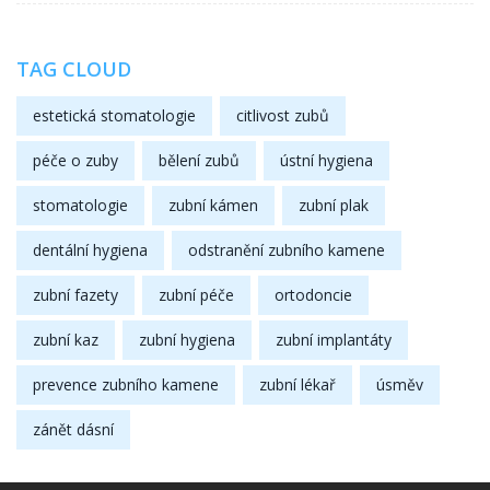
TAG CLOUD
estetická stomatologie
citlivost zubů
péče o zuby
bělení zubů
ústní hygiena
stomatologie
zubní kámen
zubní plak
dentální hygiena
odstranění zubního kamene
zubní fazety
zubní péče
ortodoncie
zubní kaz
zubní hygiena
zubní implantáty
prevence zubního kamene
zubní lékař
úsměv
zánět dásní