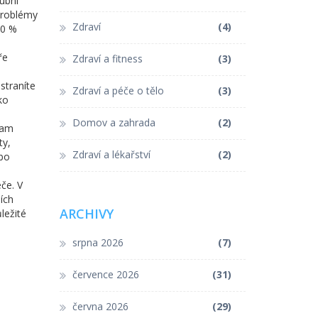
ubní
 problémy
Zdraví
(4)
40 %
ře
Zdraví a fitness
(3)
straníte
Zdraví a péče o tělo
(3)
ko
Domov a zahrada
(2)
kam
ty,
Zdraví a lékařství
(2)
ebo
če. V
ích
ARCHIVY
ležité
srpna 2026
(7)
července 2026
(31)
června 2026
(29)