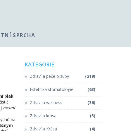
STNÍ SPRCHA
KATEGORIE
Zdraví a péče o zuby
(219)
Estetická stomatologie
(63)
ní plak
istič
Zdraví a wellness
(36)
oj
nesmí
Zdraví a krása
(5)
 týdnů na
běžným
Zdraví a Krása
(4)