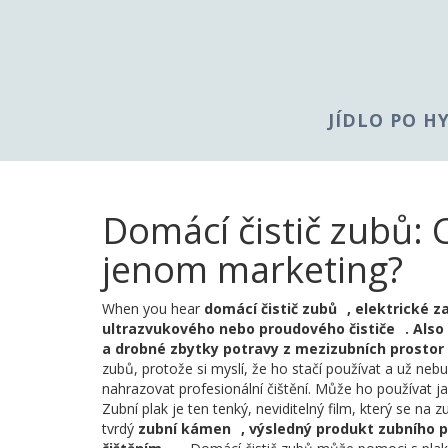
JÍDLO PO H
Domácí čistič zubů: 
jenom marketing?
When you hear
domácí čistič zubů
,
elektrické z
ultrazvukového nebo proudového čističe
. Als
a drobné zbytky potravy z mezizubních prostor
zubů, protože si myslí, že ho stačí používat a už neb
nahrazovat profesionální čištění. Může ho používat jak
Zubní plak je ten tenký, neviditelný film, který se n
tvrdý
zubní kámen
,
výsledný produkt zubního pl