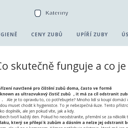
YGIENĚ
CENY ZUBŮ
UPÍŘÍ ZUBY
Ú
Co skutečně funguje a co je
ařízení navržené pro čištění zubů doma, často ve formě
o known as
ultrazvukový čistič zubů
, it
má za cíl odstranit zub
.
Ale je to opravdu to, co potřebujete? Mnoho lidí si koupí domácí č
udou muset chodit k hygienistce. To je nebezpečná iluze. Tento přístr
o doplněk, ale jen pokud víte, jak a kdy.
a zubech tvoří každý den. Pokud ho neodstraníte, přemění se za několik
aku, který se přilepí k zubům a dásním a nelze jej odstranit 