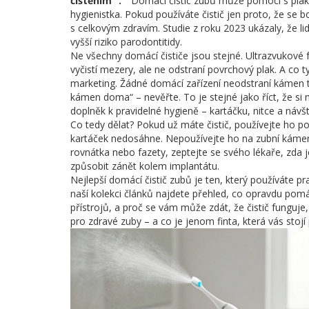
čištěním
.
Domácí čistič zubů může pomoci s plak
hygienistka. Pokud používáte čistič jen proto, že se 
s celkovým zdravím. Studie z roku 2023 ukázaly, že lid
vyšší riziko parodontitidy.
Ne všechny domácí čističe jsou stejné. Ultrazvukové f
vyčistí mezery, ale ne odstraní povrchový plak. A co ty
marketing. Žádné domácí zařízení neodstraní kámen ta
kámen doma“ – nevěřte. To je stejné jako říct, že si 
doplněk k pravidelné hygieně – kartáčku, nitce a náv
Co tedy dělat? Pokud už máte čistič, používejte ho 
kartáček nedosáhne. Nepoužívejte ho na zubní kámen
rovnátka nebo fazety, zeptejte se svého lékaře, zda 
způsobit zánět kolem implantátu.
Nejlepší domácí čistič zubů je ten, který používáte 
naší kolekci článků najdete přehled, co opravdu pom
přístrojů, a proč se vám může zdát, že čistič funguje,
pro zdravé zuby – a co je jenom finta, která vás stojí