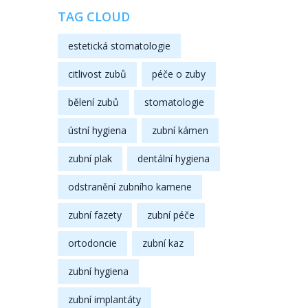
TAG CLOUD
estetická stomatologie
citlivost zubů
péče o zuby
bělení zubů
stomatologie
ústní hygiena
zubní kámen
zubní plak
dentální hygiena
odstranění zubního kamene
zubní fazety
zubní péče
ortodoncie
zubní kaz
zubní hygiena
zubní implantáty