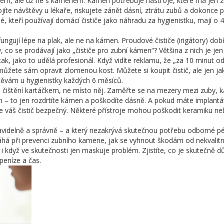
em, ale už ne s kamenem. Kámen potřebuje nástroje, které má jen z
bojíte návštěvy u lékaře, riskujete zánět dásní, ztrátu zubů a dokonce
é, kteří používají domácí čističe jako náhradu za hygienistku, mají o 
ungují lépe na plak, ale ne na kámen. Proudové čističe (irigátory) dob
, co se prodávají jako „čističe pro zubní kámen“? Většina z nich je jen
k, jako to udělá profesionál. Když vidíte reklamu, že „za 10 minut od
můžete sám opravit zlomenou kost. Můžete si koupit čistič, ale jen ja
štěvám u hygienistky každých 6 měsíců.
po čištění kartáčkem, ne místo něj. Zaměřte se na mezery mezi zuby, 
 – to jen rozdrtíte kámen a poškodíte dásně. A pokud máte implantá
je váš čistič bezpečný. Některé přístroje mohou poškodit keramiku n
pravidelně a správně – a který nezakrývá skutečnou potřebu odborné pé
áhá při prevenci zubního kamene, jak se vyhnout škodám od nekvalitn
 i když ve skutečnosti jen maskuje problém. Zjistíte, co je skutečně dů
 peníze a čas.