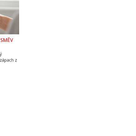
ÚSMĚV
ý
 zápach z