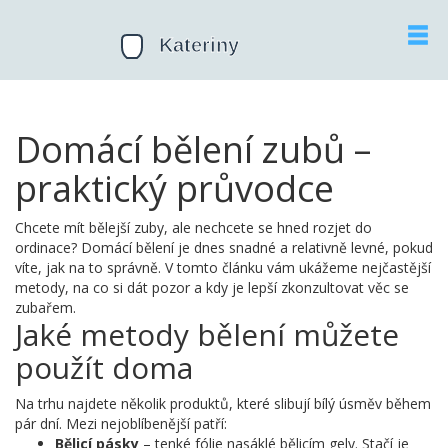
Domácí bělení zubů –
praktický průvodce
Chcete mít bělejší zuby, ale nechcete se hned rozjet do
ordinace? Domácí bělení je dnes snadné a relativně levné, pokud
víte, jak na to správně. V tomto článku vám ukážeme nejčastější
metody, na co si dát pozor a kdy je lepší zkonzultovat věc se
zubařem.
Jaké metody bělení můžete
použít doma
Na trhu najdete několik produktů, které slibují bílý úsměv během
pár dní. Mezi nejoblíbenější patří:
Bělicí pásky
– tenké fólie nasáklé bělicím gely. Stačí je