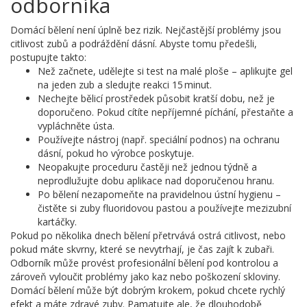
odborníka
Domácí bělení není úplně bez rizik. Nejčastější problémy jsou
citlivost zubů a podráždění dásní. Abyste tomu předešli,
postupujte takto:
Než začnete, udělejte si test na malé ploše – aplikujte gel
na jeden zub a sledujte reakci 15 minut.
Nechejte bělicí prostředek působit kratší dobu, než je
doporučeno. Pokud cítíte nepříjemné píchání, přestaňte a
vypláchněte ústa.
Používejte nástroj (např. speciální podnos) na ochranu
dásní, pokud ho výrobce poskytuje.
Neopakujte proceduru častěji než jednou týdně a
neprodlužujte dobu aplikace nad doporučenou hranu.
Po bělení nezapomeňte na pravidelnou ústní hygienu –
čistěte si zuby fluoridovou pastou a používejte mezizubní
kartáčky.
Pokud po několika dnech bělení přetrvává ostrá citlivost, nebo
pokud máte skvrny, které se nevytrhají, je čas zajít k zubaři.
Odborník může provést profesionální bělení pod kontrolou a
zároveň vyloučit problémy jako kaz nebo poškození skloviny.
Domácí bělení může být dobrým krokem, pokud chcete rychlý
efekt a máte zdravé zuby. Pamatujte ale, že dlouhodobě