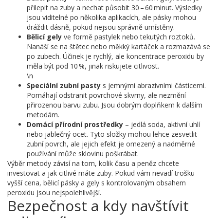
přilepit na zuby a nechat působit 30 – 60 minut. Výsledky
jsou viditelné po několika aplikacích, ale pásky mohou
dráždit dásně, pokud nejsou správně umístěny.
Bělicí gely
ve formě pastylek nebo tekutých roztoků.
Nanáší se na štětec nebo měkký kartáček a rozmazává se
po zubech. Účinek je rychlý, ale koncentrace peroxidu by
měla být pod 10 %, jinak riskujete citlivost.
\n
Speciální zubní pasty
s jemnými abrazivními částicemi.
Pomáhají odstranit povrchové skvrny, ale nezmění
přirozenou barvu zubu. Jsou dobrým doplňkem k dalším
metodám.
Domácí přírodní prostředky
– jedlá soda, aktivní uhlí
nebo jablečný ocet. Tyto složky mohou lehce zesvetlit
zubní povrch, ale jejich efekt je omezený a nadměrné
používání může sklovinu poškrábat.
Výběr metody závisí na tom, kolik času a peněz chcete
investovat a jak citlivé máte zuby. Pokud vám nevadí trošku
vyšší cena, bělicí pásky a gely s kontrolovaným obsahem
peroxidu jsou nejspolehlivější.
Bezpečnost a kdy navštívit