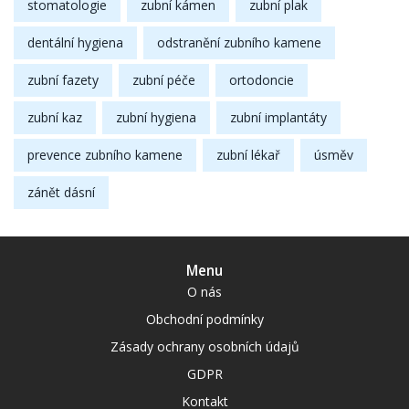
stomatologie
zubní kámen
zubní plak
dentální hygiena
odstranění zubního kamene
zubní fazety
zubní péče
ortodoncie
zubní kaz
zubní hygiena
zubní implantáty
prevence zubního kamene
zubní lékař
úsměv
zánět dásní
Menu
O nás
Obchodní podmínky
Zásady ochrany osobních údajů
GDPR
Kontakt