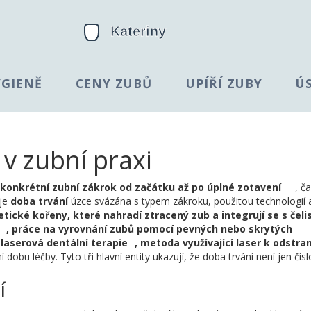
YGIENĚ
CENY ZUBŮ
UPÍŘÍ ZUBY
Ú
 v zubní praxi
 konkrétní zubní zákrok od začátku až po úplné zotavení
, č
 je
doba trvání
úzce svázána s typem zákroku, použitou technologií 
etické kořeny, které nahradí ztracený zub a integrují se s čelis
,
práce na vyrovnání zubů pomocí pevných nebo skrytých
i
laserová dentální terapie
,
metoda využívající laser k odstra
í dobu léčby. Tyto tři hlavní entity ukazují, že doba trvání není jen čísl
í