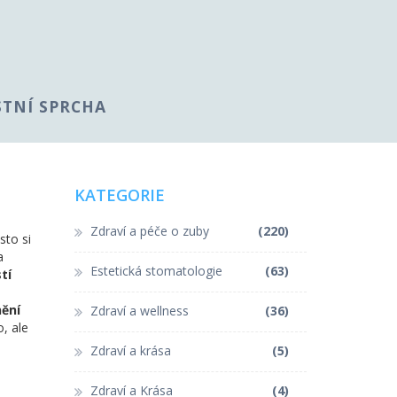
STNÍ SPRCHA
KATEGORIE
Zdraví a péče o zuby
(220)
asto si
a
Estetická stomatologie
(63)
tí
nění
Zdraví a wellness
(36)
o, ale
Zdraví a krása
(5)
Zdraví a Krása
(4)