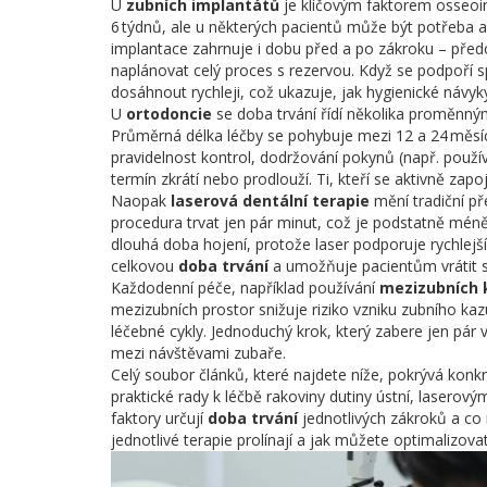
U
zubních implantátů
je klíčovým faktorem osseoint
6 týdnů, ale u některých pacientů může být potřeba 
implantace zahrnuje i dobu před a po zákroku – před
naplánovat celý proces s rezervou. Když se podpoří 
dosáhnout rychleji, což ukazuje, jak hygienické návyk
U
ortodoncie
se doba trvání řídí několika proměnnými
Průměrná délka léčby se pohybuje mezi 12 a 24 měsíci
pravidelnost kontrol, dodržování pokynů (např. použív
termín zkrátí nebo prodlouží. Ti, kteří se aktivně zap
Naopak
laserová dentální terapie
mění tradiční př
procedura trvat jen pár minut, což je podstatně méně
dlouhá doba hojení, protože laser podporuje rychlejší 
celkovou
doba trvání
a umožňuje pacientům vrátit 
Každodenní péče, například používání
mezizubních 
mezizubních prostor snižuje riziko vzniku zubního ka
léčebné cykly. Jednoduchý krok, který zabere jen pár v
mezi návštěvami zubaře.
Celý soubor článků, které najdete níže, pokrývá konkr
praktické rady k léčbě rakoviny dutiny ústní, laserov
faktory určují
doba trvání
jednotlivých zákroků a co 
jednotlivé terapie prolínají a jak můžete optimalizovat