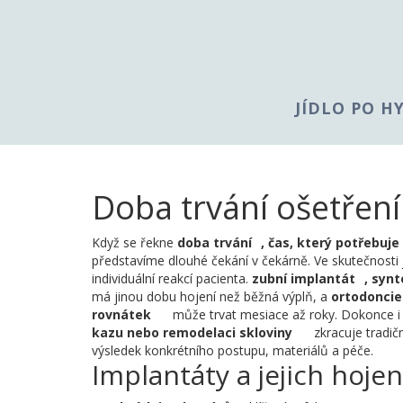
JÍDLO PO H
Doba trvání ošetření
Když se řekne
doba trvání
,
čas, který potřebuje
představíme dlouhé čekání v čekárně. Ve skutečnosti
individuální reakcí pacienta.
zubní implantát
,
synt
má jinou dobu hojení než běžná výplň, a
ortodoncie
rovnátek
může trvat mesiace až roky. Dokonce 
kazu nebo remodelaci skloviny
zkracuje tradičn
výsledek konkrétního postupu, materiálů a péče.
Implantáty a jejich hojen