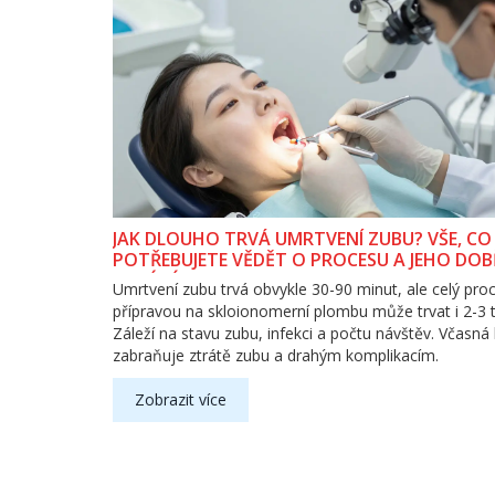
JAK DLOUHO TRVÁ UMRTVENÍ ZUBU? VŠE, CO
POTŘEBUJETE VĚDĚT O PROCESU A JEHO DOB
TRVÁNÍ
Umrtvení zubu trvá obvykle 30-90 minut, ale celý pro
přípravou na skloionomerní plombu může trvat i 2-3 
Záleží na stavu zubu, infekci a počtu návštěv. Včasná
zabraňuje ztrátě zubu a drahým komplikacím.
Zobrazit více