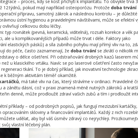
egrace – proces, kdy se kost přichytí k implantátu. To obvykle trvá 
až 12 týdnů, pokud mají například osteoporózu. Protože
doba trvání
operační přípravu, samotný zákrok a následnou kontrolu – je důležité
správnou ústní hygienou a pravidelnými návštěvami, může se efektní 
y ovlivňují celkovou dobu léčby.
: typ rovnátek (pevná, keramická, viditelná), rozsah korekce a věk pa
, ale u komplikovanějších případů může trvat i déle. Faktory jako
ání elastických pásků) a síla zubního pohybu mají přímý vliv na to, zd
ojují do péče, často zaznamenají, že
doba trvání
se zkrátí o několik m
edstavy o délce ošetření. Při odstraňování drobných kazů laserem m
 než u klasického vrtáku. Navíc se po laserové ošetření často nevyža
regeneraci tkání. To je dobrý příklad, jak inovativní technologie zkrac
se k běžným aktivitám téměř okamžitě.
kartáčků
, má také vliv na čas, který strávíme v ordinaci. Pravidelné či
zu a zánětu dásní, což v praxi znamená méně nutných zákroků a kratší
teřin denně, může prodloužit zdraví vašich zubů a tím i prodloužit int
étní příklady – od podrobných popisů, jak fungují mezizubní kartáčky,
ým opracováním skloviny a financování implantátů. Každý z nich rozebír
můžete udělat, aby byl váš úsměv zdravý co nejrychleji. Prozkoumejte
 svůj vlastní léčebný plán.