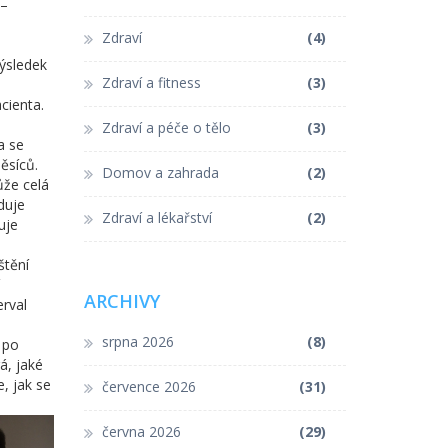
3–
Zdraví
(4)
výsledek
Zdraví a fitness
(3)
cienta.
Zdraví a péče o tělo
(3)
a se
ěsíců.
Domov a zahrada
(2)
ůže celá
duje
Zdraví a lékařství
(2)
uje
štění
ARCHIVY
erval
srpna 2026
(8)
 po
á, jaké
, jak se
července 2026
(31)
června 2026
(29)