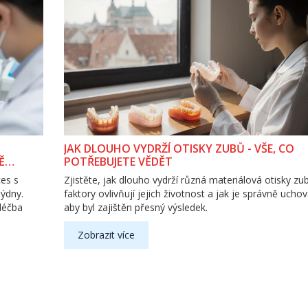
JAK DLOUHO VYDRŽÍ OTISKY ZUBŮ - VŠE, CO
Ě
POTŘEBUJETE VĚDĚT
ces s
Zjistěte, jak dlouho vydrží různá materiálová otisky zu
týdny.
faktory ovlivňují jejich životnost a jak je správně uchov
 léčba
aby byl zajištěn přesný výsledek.
Zobrazit více