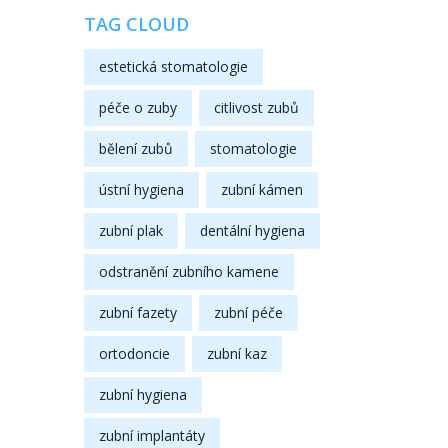
TAG CLOUD
estetická stomatologie
péče o zuby
citlivost zubů
bělení zubů
stomatologie
ústní hygiena
zubní kámen
zubní plak
dentální hygiena
odstranění zubního kamene
zubní fazety
zubní péče
ortodoncie
zubní kaz
zubní hygiena
zubní implantáty