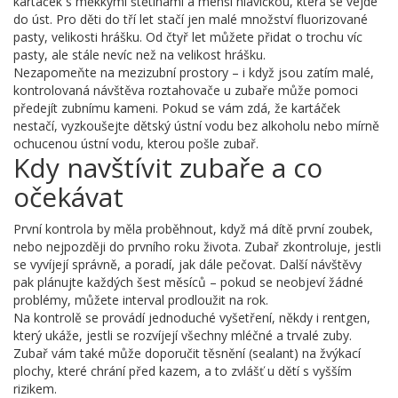
kartáček s měkkými štětinami a menší hlavičkou, která se vejde
do úst. Pro děti do tří let stačí jen malé množství fluorizované
pasty, velikosti hrášku. Od čtyř let můžete přidat o trochu víc
pasty, ale stále nevíc než na velikost hrášku.
Nezapomeňte na mezizubní prostory – i když jsou zatím malé,
kontrolovaná návštěva roztahovače u zubaře může pomoci
předejít zubnímu kameni. Pokud se vám zdá, že kartáček
nestačí, vyzkoušejte dětský ústní vodu bez alkoholu nebo mírně
ochucenou ústní vodu, kterou pošle zubař.
Kdy navštívit zubaře a co
očekávat
První kontrola by měla proběhnout, když má dítě první zoubek,
nebo nejpozději do prvního roku života. Zubař zkontroluje, jestli
se vyvíjejí správně, a poradí, jak dále pečovat. Další návštěvy
pak plánujte každých šest měsíců – pokud se neobjeví žádné
problémy, můžete interval prodloužit na rok.
Na kontrolě se provádí jednoduché vyšetření, někdy i rentgen,
který ukáže, jestli se rozvíjejí všechny mléčné a trvalé zuby.
Zubař vám také může doporučit těsnění (sealant) na žvýkací
plochy, které chrání před kazem, a to zvlášť u dětí s vyšším
rizikem.