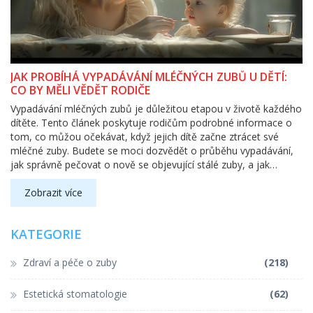
JAK PROBÍHÁ VYPADÁVÁNÍ MLÉČNÝCH ZUBŮ U DĚTÍ:
CO BY MĚLI VĚDĚT RODIČE
Vypadávání mléčných zubů je důležitou etapou v životě každého
dítěte. Tento článek poskytuje rodičům podrobné informace o
tom, co můžou očekávat, když jejich dítě začne ztrácet své
mléčné zuby. Budete se moci dozvědět o průběhu vypadávání,
jak správně pečovat o nově se objevující stálé zuby, a jak
podpořit své dítě během tohoto přechodového období.
Nabídnuty jsou také tipy na to, jak udržet ústní hygienu na
Zobrazit více
vysoké úrovni a zajímavé fakty o mléčných zubech.
KATEGORIE
Zdraví a péče o zuby
(218)
Estetická stomatologie
(62)