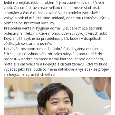
Jedním z nejčastějších problémů jsou zubní kazy u mléčných
zubů. Opatrná strava hraje velkou roli – omezte sladkosti,
limonády a časté občerstvování. Voda a mléko jsou skvělé
volby, a pokud má dítě ráno snídaně, dejte mu i kousínek sýra –
pomáhá neutralizovat kyseliny.
Pravidelná dentální hygiena doma i u zubaře může zabránit
bolestivým infekcím, které mohou ovlivnit i vývoj trvalých zubů.
Když si dítě zvykne na pravidelnou péči, bude i v dospělosti
vědět, jak se starat o úsměv.
Na závěr, nezapomínejte, že dobrá ústní hygiena není jen o
čištění, ale i o vybudování zdravých návyků. Zapojte dítě do
procesu – nechte ho samostatně kartáčovat pod dohledem,
hráte si s časovačem a udělejte z čištění zábavu. Když to bude
vypadat jako hra, bude to méně nátlakové a výsledek se projeví
v silnějších a zdravějších dětech.