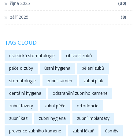
října 2025
(30)
září 2025
(8)
TAG CLOUD
estetická stomatologie
citlivost zubů
péče o zuby
ústní hygiena
bělení zubů
stomatologie
zubní kámen
zubní plak
dentální hygiena
odstranění zubního kamene
zubní fazety
zubní péče
ortodoncie
zubní kaz
zubní hygiena
zubní implantáty
prevence zubního kamene
zubní lékař
úsměv