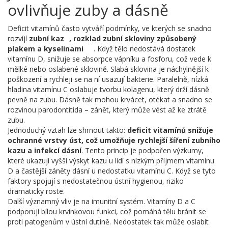
ovlivňuje zuby a dásně
Deficit vitamínů často vytváří podmínky, ve kterých se snadno
rozvíjí
zubní kaz
,
rozklad zubní skloviny způsobený
plakem a kyselinami
. Když tělo nedostává dostatek
vitamínu D, snižuje se absorpce vápníku a fosforu, což vede k
mělké nebo oslabené sklovině. Slabá sklovina je náchylnější k
poškození a rychleji se na ní usazují bakterie. Paralelně, nízká
hladina vitamínu C oslabuje tvorbu kolagenu, který drží dásně
pevně na zubu. Dásně tak mohou krvácet, otékat a snadno se
rozvinou parodontitida – zánět, který může vést až ke ztrátě
zubu.
Jednoduchý vztah lze shrnout takto:
deficit vitamínů snižuje
ochranné vrstvy úst, což umožňuje rychlejší šíření zubního
kazu a infekcí dásní
. Tento princip je podpořen výzkumy,
které ukazují vyšší výskyt kazu u lidí s nízkým příjmem vitamínu
D a častější záněty dásní u nedostatku vitamínu C. Když se tyto
faktory spojují s nedostatečnou ústní hygienou, riziko
dramaticky roste.
Další významný vliv je na imunitní systém. Vitamíny D a C
podporují bílou krvinkovou funkci, což pomáhá tělu bránit se
proti patogenům v ústní dutině. Nedostatek tak může oslabit