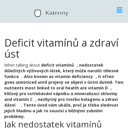
Deficit vitamínů a zdraví
úst
When talking about
deficit vitamínů
,
nedostatek
důležitých výživových látek, který může narušit tělesné
funkce
. Also known as
vitamin deficiency
, it often
goes unnoticed until projevy se objeví v ústní dutině. Two
nutrients most linked to oral health are
vitamín D
,
klíčový pro vstřebávání vápníku a mineralizaci skloviny
and
vitamín C
,
nezbytný pro tvorbu kolagenu a zdraví
dásní
. Tento úvod vám ukáže, proč je třeba sledovat
jejich hladinu a jak to souvisí s běžnými zubními
problémy.
Jak nedostatek vitamínů