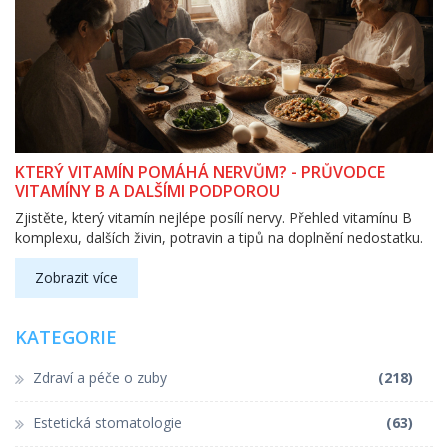
KTERÝ VITAMÍN POMÁHÁ NERVŮM? - PRŮVODCE
VITAMÍNY B A DALŠÍMI PODPOROU
Zjistěte, který vitamín nejlépe posílí nervy. Přehled vitamínu B
komplexu, dalších živin, potravin a tipů na doplnění nedostatku.
Zobrazit více
KATEGORIE
Zdraví a péče o zuby
(218)
Estetická stomatologie
(63)