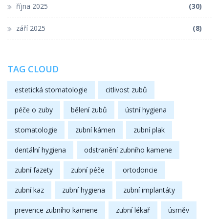
října 2025
(30)
září 2025
(8)
TAG CLOUD
estetická stomatologie
citlivost zubů
péče o zuby
bělení zubů
ústní hygiena
stomatologie
zubní kámen
zubní plak
dentální hygiena
odstranění zubního kamene
zubní fazety
zubní péče
ortodoncie
zubní kaz
zubní hygiena
zubní implantáty
prevence zubního kamene
zubní lékař
úsměv