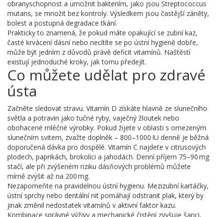
obranyschopnost a umožnit bakteriím, jako jsou Streptococcus
mutans, se množit bez kontroly. Výsledkem jsou častější záněty,
bolest a postupná degradace tkání.
Prakticky to znamená, že pokud máte opakující se zubní kaz,
časté krvácení dásní nebo necítíte se po ústní hygieně dobře,
může být jedním z důvodů právě deficit vitamínů. Naštěstí
existují jednoduché kroky, jak tomu předejít.
Co můžete udělat pro zdravé
ústa
Začněte sledovat stravu. Vitamín D získáte hlavně ze slunečního
světla a potravin jako tučné ryby, vaječný žloutek nebo
obohacené mléčné výrobky. Pokud žijete v oblasti s omezeným
slunečním svitem, zvažte doplněk – 800–1000 IU denně je běžná
doporučená dávka pro dospělé. Vitamín C najdete v citrusových
plodech, paprikách, brokolici a jahodách. Denní příjem 75–90 mg
stačí, ale při zvýšeném riziku dásňových problémů můžete
mírně zvýšit až na 200 mg.
Nezapomeňte na pravidelnou ústní hygienu. Mezizubní kartáčky,
ústní sprchy nebo dentální nit pomáhají odstranit plak, který by
jinak změnil nedostatek vitamínů v aktivní faktor kazu.
Kombinace správné výživy a mechanické čistění zvyšuje šanci,