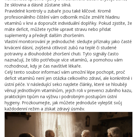
že sklovina a dásně zůstane silná.
Pravidelné kontroly u zubaře jsou také klíčové. Kromě
profesionálního čištění vám odborník může změřit hladinu
vitamínů v krvi a doporučit individuální doplňky. Pokud zjistíte, že
máte deficit, můžete rychle upravit stravu nebo přidat
suplementy a předejít dalším zhoršením.
Vlastní monitorování je jednoduché: sledujte příznaky jako časté
krvácení dásní, zvýšená citlivost zubů na teplé či studené
potraviny a dlouhodobé zhoršení chuti. Tyto signály často
naznačují, že tělo potřebuje více vitamínů, a pomohou vám
rozhodnout, kdy je čas navštívit lékaře.
Celý tento soubor informací vám umožní lépe pochopit, proč
deficit vitamínů není jen otázka celkového zdraví, ale konkrétně i
ústní péče. V následující sekci najdete články, které se hlouběji
věnují jednotlivým vitamínům, jejich roli v prevenci zubního kazu,
praktickým tipům na výživu i podrobným postupům ústní
hygieny. Prozkoumejte, jak můžete jednoduše vylepšit svůj
každodenní režim a získat zdravý úsměv.