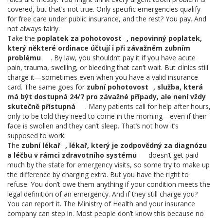
covered, but that’s not true. Only specific emergencies qualify
for free care under public insurance, and the rest? You pay. And
not always fairly.
Take the
poplatek za pohotovost
,
nepovinný poplatek,
který některé ordinace účtují i při závažném zubním
problému
. By law, you shouldn’t pay it if you have acute
pain, trauma, swelling, or bleeding that can’t wait. But clinics still
charge it—sometimes even when you have a valid insurance
card. The same goes for
zubní pohotovost
,
služba, která
má být dostupná 24/7 pro závažné případy, ale není vždy
skutečně přístupná
. Many patients call for help after hours,
only to be told they need to come in the morning—even if their
face is swollen and they can’t sleep. That’s not how it’s
supposed to work.
The
zubní lékař
,
lékař, který je zodpovědný za diagnózu
a léčbu v rámci zdravotního systému
doesn’t get paid
much by the state for emergency visits, so some try to make up
the difference by charging extra. But you have the right to
refuse. You don’t owe them anything if your condition meets the
legal definition of an emergency. And if they still charge you?
You can report it. The Ministry of Health and your insurance
company can step in. Most people don’t know this because no