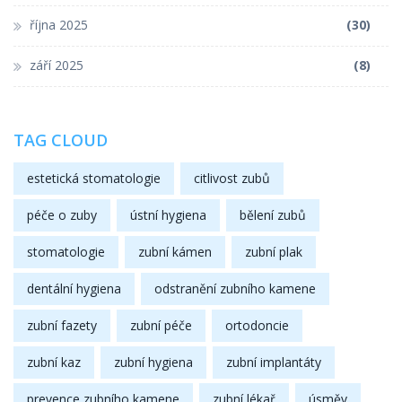
října 2025
(30)
září 2025
(8)
TAG CLOUD
estetická stomatologie
citlivost zubů
péče o zuby
ústní hygiena
bělení zubů
stomatologie
zubní kámen
zubní plak
dentální hygiena
odstranění zubního kamene
zubní fazety
zubní péče
ortodoncie
zubní kaz
zubní hygiena
zubní implantáty
prevence zubního kamene
zubní lékař
úsměv