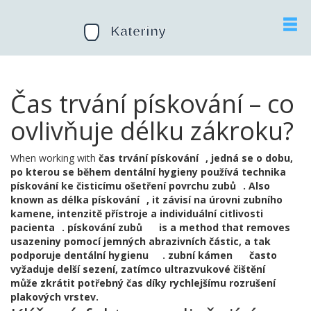
Čas trvání pískování – co
ovlivňuje délku zákroku?
When working with
čas trvání pískování
,
jedná se o dobu,
po kterou se během dentální hygieny používá technika
pískování ke čisticímu ošetření povrchu zubů
. Also
known as
délka pískování
, it
závisí na úrovni zubního
kamene, intenzitě přístroje a individuální citlivosti
pacienta
.
pískování zubů
is a method that removes
usazeniny pomocí jemných abrazivních částic, a tak
podporuje
dentální hygienu
.
zubní kámen
často
vyžaduje delší sezení, zatímco
ultrazvukové čištění
může zkrátit potřebný čas díky rychlejšímu rozrušení
plakových vrstev.