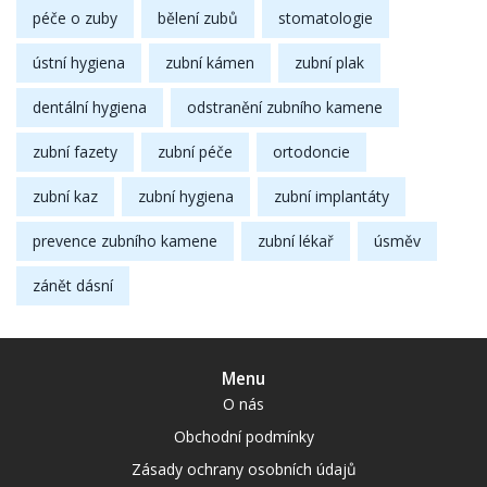
péče o zuby
bělení zubů
stomatologie
ústní hygiena
zubní kámen
zubní plak
dentální hygiena
odstranění zubního kamene
zubní fazety
zubní péče
ortodoncie
zubní kaz
zubní hygiena
zubní implantáty
prevence zubního kamene
zubní lékař
úsměv
zánět dásní
Menu
O nás
Obchodní podmínky
Zásady ochrany osobních údajů