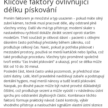
Klíčové faktory ovlivňující
délku pískování
Prvním faktorem je množství a typ usazenin – pokud máte silný
zubní kámen, technik musí pracovat déle, aby odstranil plně
všechny vrstvy. Další vliv má typ přístroje; moderní skaler s
nastavitelnou rychlostí dokáže zkrátit sezení oproti starším
modelům. Třetí součástí je citlivost dásní – pacienti s citlivými
dásněmi často potřebují přestávky během zákroku, což
prodlužuje celkový čas. Navíc, pokud je potřeba pískovat i
mezizubní prostory, používá se menší kartáček nebo špička, což
také prodlužuje proceduru. Všechny tyto proměnné společně
tvoří entitu “čas trvání pískování” a ukazují, proč se délka může
lišit od 10 do 30 minut.
Poslední část, která často uniká pozornosti, je předchozí stav
ústní dutiny. Lidé, kteří pravidelně navštěvují zubaře a podstupují
dentální hygieni, mají menší nánosy a tudíž kratší pískování.
Naopak, po dlouhé pauze může být nutné provést důkladnější
čištění, což prodlužuje sezení a může vyústit i v následnou ústní
sprchu pro odstranění zbytkových částic. Kombinace těchto
faktorů formuje praktický návod: časté kontroly, výběr
vhodného přístroje a naslouchání signálům vlastní ústní sliznice