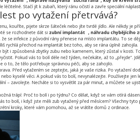
po vytažení
,
neprávě nazývaná "suchá rána", kdy se krevní sr
le léčitelné. Stačí jít k zubaři, který ránu očistí a zavře speciální náplast
lest po vytažení přetrvává?
u, kouříte, pijete skrze šáteček nebo jíte tvrdé jídlo. Ale někdy je pří
poté se rozhodnete dát si
zubní implantát
,
náhradu chybějícího z
, že se infekce z původní rány přenese na místo implantátu. To se dě
říliš rychlá přechod na implantát bez toho, aby se rána úplně zahojila.
 být i způsobená zbytky zubu nebo kamenem, který zůstal v kosti. T
čistit. Pokud vás to bolí déle než týden, nečekáte, až to „přejde“. Jd
de o to, že tělo potřebuje správnou péči, aby se zahojilo.
prava. Před vytažením se zeptejte, jaká je vaše rizika. Po vytažení dod
nebo kyselé věci. A pokud vás to bolí, nevynalézejte. Používejte jen l
lní – zavolejte. Necháte si to vysvětlit za pár minut, a můžete se ujist
ožná trápí: Proč to bolí i po týdnu? Co dělat, když se vám otírá dásen
ás to bolí, i když jste měli zub vytažený před měsícem? Všechny tyto 
krétní kroky, které vám pomohou, až se vrátíte domů z ordinace.