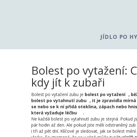
JÍDLO PO H
Bolest po vytažení: C
kdy jít k zubaři
Bolest po vytažení zubu je
bolest po vytažení
,
bě
bolest po vytahnutí zubu
, it je zpravidla mír
se nebo se k ní přidá oteklina, zápach nebo hnis
která vyžaduje léčbu
.
Ne každá bolest po vytahnutí zubu je stejná. Pokud j
pár hodin až den. Ale pokud jste měli odstraněný zub 
i tři až pět dní. Klíčové je sledovat, jak se bolest mě