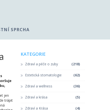
STNÍ SPRCHA
a
KATEGORIE
Zdraví a péče o zuby
(218)
Estetická stomatologie
(62)
as
horšuje
bu,
Zdraví a wellness
(36)
et jen
Zdraví a krása
(5)
de trápit
vená
Zdraví a Krása
(4)