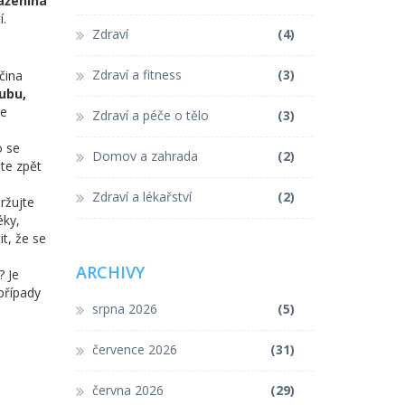
aženina
í.
Zdraví
(4)
Zdraví a fitness
(3)
čina
ubu,
je
Zdraví a péče o tělo
(3)
o se
Domov a zahrada
(2)
ěte zpět
Zdraví a lékařství
(2)
ržujte
éky,
it, že se
ARCHIVY
? Je
případy
srpna 2026
(5)
července 2026
(31)
června 2026
(29)