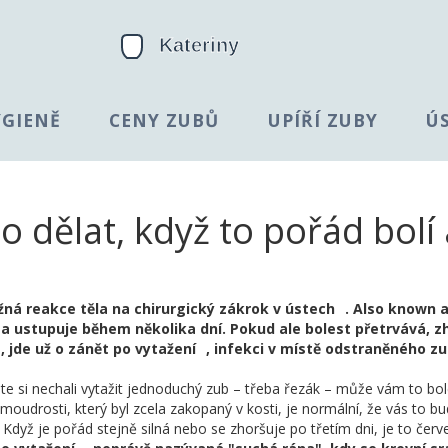
YGIENĚ
CENY ZUBŮ
UPÍŘÍ ZUBY
Ú
o dělat, když to pořád bolí 
žná reakce těla na chirurgický zákrok v ústech
. Also known 
ná a ustupuje během několika dní. Pokud ale bolest přetrvává, z
, jde už o
zánět po vytažení
,
infekci v místě odstraněného zu
ste si nechali vytažit jednoduchý zub – třeba řezák – může vám to bol
moudrosti, který byl zcela zakopaný v kosti, je normální, že vás to bu
ní. Když je pořád stejně silná nebo se zhoršuje po třetím dni, je to čer