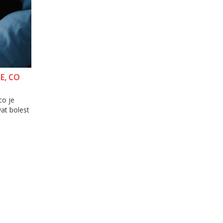
E, CO
co je
vat bolest