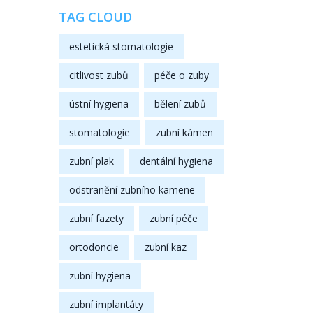
TAG CLOUD
estetická stomatologie
citlivost zubů
péče o zuby
ústní hygiena
bělení zubů
stomatologie
zubní kámen
zubní plak
dentální hygiena
odstranění zubního kamene
zubní fazety
zubní péče
ortodoncie
zubní kaz
zubní hygiena
zubní implantáty