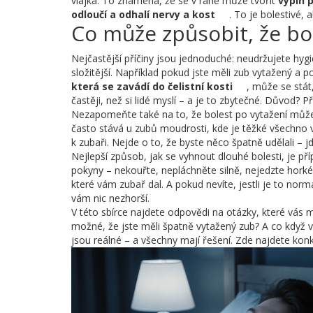
vlajka. To znamená, že se v ráně může tvořit
výplň 
odloučí a odhalí nervy a kost
. To je bolestivé, a
Co může způsobit, že bo
Nejčastější příčiny jsou jednoduché: neudržujete hygien
složitější. Například pokud jste měli zub vytažený a 
která se zavádí do čelistní kosti
, může se stát
častěji, než si lidé myslí – a je to zbytečné. Důvod? P
Nezapomeňte také na to, že bolest po vytažení může
často stává u zubů moudrosti, kde je těžké všechno vy
k zubaři. Nejde o to, že byste něco špatně udělali – j
Nejlepší způsob, jak se vyhnout dlouhé bolesti, je pří
pokyny – nekouřte, nepláchněte silně, nejedzte horké 
které vám zubař dal. A pokud nevíte, jestli je to normá
vám nic nezhorší.
V této sbírce najdete odpovědi na otázky, které vás m
možné, že jste měli špatně vytažený zub? A co když v
jsou reálné – a všechny mají řešení. Zde najdete kon