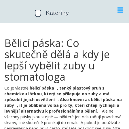
Bělicí páska: Co
skutečně dělá a kdy je
lepší vybělit zuby u
stomatologa
Co je vlastně
bělicí páska
,
tenký plastový pruh s
chemickou látkou, který se přilepuje na zuby a má
způsobit jejich osvětlení
. Also known as
bělící páska na
zuby
, it je oblíbená volba pro ty, kteří chtějí rychlejší a
levnější alternativu k profesionálnímu bělení.
Ale ne
všechny pásky jsou stejné — některé jen odstraňují povrchové
skvrny, jiné skutečně pronikají do emalu. A pokud je používáte
nepravidelně nebo příliš často, můžete poškodit své zuby. Víte,