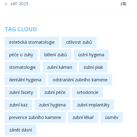
září 2025
(8)
TAG CLOUD
estetická stomatologie
citlivost zubů
péče o zuby
bělení zubů
ústní hygiena
stomatologie
zubní kámen
zubní plak
dentální hygiena
odstranění zubního kamene
zubní fazety
zubní péče
ortodoncie
zubní kaz
zubní hygiena
zubní implantáty
prevence zubního kamene
zubní lékař
úsměv
zánět dásní