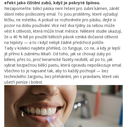
efekt jako čištění zubů, když je pokryté špínou.
Nezapomeňte: bělicí páska není řešení pro zubní kámen, zánět
dásní nebo poškozený emal. To jsou problémy, které vyžadují
léčbu, ne estetiku. A pokud se rozhodnete pro pásku, dejte si
pozor na dobu používání. Více než dva týdny za sebou může
vést k citlivosti, která může trvat měsíce. Některé studie ukazují,
že u 40 % lidí po použití bělicích pások vzniká dočasná citlivost
na teploty — a to i když nebyli žádné předchozí potíže.
Tady v kolekci najdete přehled, co funguje, co ne, a kdy je lepší
jít přímo k zubnímu lékaři. Od toho, jak se chovají zuby po
bělení, přes to, proč keramické fazety nezbělí, až po to, jak
vybrat bezpečnou bělící pastu, která opravdu nepoškozuje emal.
Všechno to je napsané tak, aby to každý pochopil — bez
technického žargonu, bez přehánění, jen s pravdami, které vás
ušetří peníze i bolest.