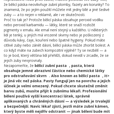
že bělicí páska neovlivňuje zubní plomby, fazety ani korunky? To
znamená, že po jejím použití můžete mít jedny bílé a jiné šedivé
zuby — a to nejen v reklamě, ale i ve skutečnosti.
Proč to tak je? Protože bělicí páska obsahuje peroxid vodíku
nebo peroxid karbamidu — látky, které se snaží rozložit
pigmenty v emalu. Ale emal není stejný u každého. U některých
lidí je tenký, u jiných má vrozené skvrny nebo je poškozený z
důvodu kávy, čaje, kouření nebo špatné hygieny. Pokud máte
citlivé zuby nebo zánět dásní, bělicí páska může zhoršit bolest. A
co když máte na zubech kompozitní výplně? Ty se nezbělí — a
to je bod, který většina lidí přehlíží, dokud nevidí v zrcadle, že se
jejich zuby nevyrovnaly.
Nezapomeňte, že
bělící zubní pasta
,
pasta, která
obsahuje jemné abrazivní částice nebo chemické látky
pro odstraňování skvrn
. Also known as
bělící pasta
, it>
je jiná věc než páska. Pasty fungují jen na povrchu a jejich
účinek je velmi omezený. Pokud chcete skutečně změnit
barvu zubů, musíte přijít k zubnímu lékaři. Profesionální
bělení používá vyšší koncentraci látek, správně
aplikovaných a chráněných dásní — a výsledek je trvalejší
a bezpečnější. Navíc lékař zjistí, jestli máte zubní kámen,
který byste měli nejdřív odstranit — jinak bělení bude mít