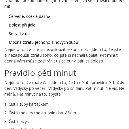
Naopak - pokud budete ignorovat čištění, za šest měsíců budete
mít:
Červené, oteklé dásně
Bolest při jídle
Smrad z úst
Možná ztrátu jednoho z nových zubů
Nejde o to, že jste si nezasloužili rekonstrukci. Jde o to, že jste
si nezasloužili ztrátu toho, co jste si nechali udělat. Pět minut
denně vám může zachránit tisíce eur a pár let bolesti.
Pravidlo pěti minut
Nejde o to, že máte čas. Jde o to, že to děláte pravidelně. Každý
den. Vždycky po večeři. Vždycky po snídani. Pět minut. Ne víc. Ne
méně. Pět minut na to, abyste:
Čistili zuby kartáčkem
Čistili mezery mezizubním kartáčkem
Čistili jazyk