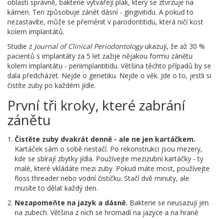
oblasti správně, bakterie vytvářejí plak, který se ztvrzuje na
kámen. Ten způsobuje zánět dásní - gingivitidu. A pokud to
nezastavíte, může se přeměnit v parodontitidu, která ničí kost
kolem implantátů.
Studie z
Journal of Clinical Periodontology
ukazují, že až 30 %
pacientů s implantáty za 5 let zažije nějakou formu zánětu
kolem implantátu - periimplantitidu. Většina těchto případů by se
dala předcházet. Nejde o genetiku. Nejde o věk. Jde o to, jestli si
čistíte zuby po každém jídle.
První tři kroky, které zabrání
zánětu
Čistěte zuby dvakrát denně - ale ne jen kartáčkem.
Kartáček sám o sobě nestačí. Po rekonstrukci jsou mezery,
kde se sbírají zbytky jídla. Používejte mezizubní kartáčky - ty
malé, které vkládáte mezi zuby. Pokud máte most, používejte
floss threader nebo vodní čističku. Stačí dvě minuty, ale
musíte to dělat každý den.
Nezapomeňte na jazyk a dásně.
Bakterie se neusazují jen
na zubech. Většina z nich se hromadí na jazyce a na hraně