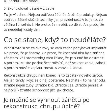
Plácnuli ústní vodou
Zkontrolovali dásně v zrcadle
To je všechno. Nejsou potřeba žádné náročné produkty. Nejsou
potřeba žádné složité techniky. Jen pravidelnost. A to je to, co
většina lidí selhává. Ne proto, že nevědí, co dělat. Ale proto, že
to neudělají každý den.
Co se stane, když to neuděláte?
Představte si to: za dva roky se vám začne pohybovat implantát.
Ne proto, že je špatný. Ale proto, že kost pod ním byla zničena
zánětem. Váš stomatolog vám řekne, že je nutné ho odstranit.
A potom? Musíte počkat šest měsíců, než se kost znovu zahojí.
A potom musíte zaplatit znovu. A znovu. A znovu.
Rekonstrukce chrupu není konec. Je to začátek nového života.
Ale jen tehdy, když se o něj postaráte. Necháte-li to na náhodu,
ztratíte nejen zuby. Ztratíte klid. Ztratíte čas. Ztratíte peníze. A
nejhorší - ztratíte schopnost jíst, jak chcete.
Je možné se vyhnout zánětu po
rekonstrukci chrupu úplně?