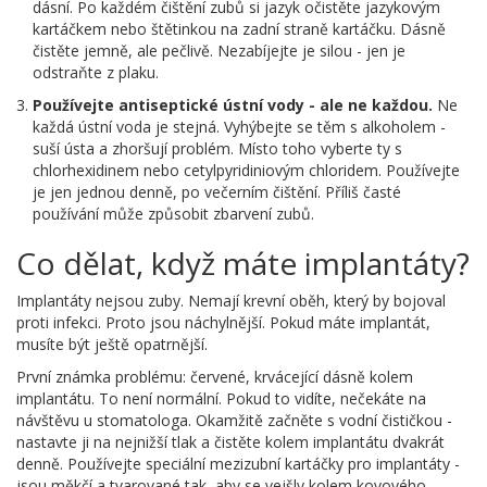
dásní. Po každém čištění zubů si jazyk očistěte jazykovým
kartáčkem nebo štětinkou na zadní straně kartáčku. Dásně
čistěte jemně, ale pečlivě. Nezabíjejte je silou - jen je
odstraňte z plaku.
Používejte antiseptické ústní vody - ale ne každou.
Ne
každá ústní voda je stejná. Vyhýbejte se těm s alkoholem -
suší ústa a zhoršují problém. Místo toho vyberte ty s
chlorhexidinem nebo cetylpyridiniovým chloridem. Používejte
je jen jednou denně, po večerním čištění. Příliš časté
používání může způsobit zbarvení zubů.
Co dělat, když máte implantáty?
Implantáty nejsou zuby. Nemají krevní oběh, který by bojoval
proti infekci. Proto jsou náchylnější. Pokud máte implantát,
musíte být ještě opatrnější.
První známka problému: červené, krvácející dásně kolem
implantátu. To není normální. Pokud to vidíte, nečekáte na
návštěvu u stomatologa. Okamžitě začněte s vodní čističkou -
nastavte ji na nejnižší tlak a čistěte kolem implantátu dvakrát
denně. Používejte speciální mezizubní kartáčky pro implantáty -
jsou měkčí a tvarované tak, aby se vejšly kolem kovového