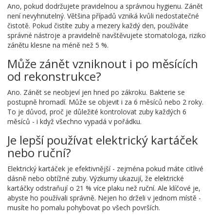
Ano, pokud dodržujete pravidelnou a správnou hygienu. Zánět
není nevyhnutelný. Většina případů vzniká kvůli nedostatečné
čistotě. Pokud čistíte zuby a mezery každý den, používáte
správné nástroje a pravidelně navštěvujete stomatologa, riziko
zánětu klesne na méně než 5 %.
Může zánět vzniknout i po měsících
od rekonstrukce?
Ano. Zánět se neobjeví jen hned po zákroku. Bakterie se
postupně hromadí. Může se objevit i za 6 měsíců nebo 2 roky.
To je důvod, proč je důležité kontrolovat zuby každých 6
měsíců - i když všechno vypadá v pořádku.
Je lepší používat elektrický kartáček
nebo ruční?
Elektrický kartáček je efektivnější - zejména pokud máte citlivé
dásně nebo obtížné zuby. Výzkumy ukazují, že elektrické
kartáčky odstraňují o 21 % více plaku než ruční. Ale klíčové je,
abyste ho používali správně. Nejen ho drželi v jednom místě -
musíte ho pomalu pohybovat po všech površích.