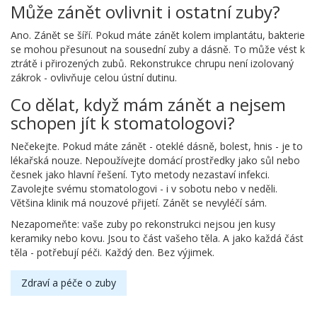
Může zánět ovlivnit i ostatní zuby?
Ano. Zánět se šíří. Pokud máte zánět kolem implantátu, bakterie
se mohou přesunout na sousední zuby a dásně. To může vést k
ztrátě i přirozených zubů. Rekonstrukce chrupu není izolovaný
zákrok - ovlivňuje celou ústní dutinu.
Co dělat, když mám zánět a nejsem
schopen jít k stomatologovi?
Nečekejte. Pokud máte zánět - oteklé dásně, bolest, hnis - je to
lékařská nouze. Nepoužívejte domácí prostředky jako sůl nebo
česnek jako hlavní řešení. Tyto metody nezastaví infekci.
Zavolejte svému stomatologovi - i v sobotu nebo v neděli.
Většina klinik má nouzové přijetí. Zánět se nevyléčí sám.
Nezapomeňte: vaše zuby po rekonstrukci nejsou jen kusy
keramiky nebo kovu. Jsou to část vašeho těla. A jako každá část
těla - potřebují péči. Každý den. Bez výjimek.
Zdraví a péče o zuby