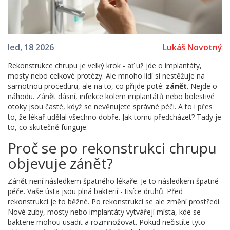
Lukáš Novotný
led, 18 2026
Rekonstrukce chrupu je velký krok - ať už jde o implantáty,
mosty nebo celkové protézy. Ale mnoho lidí si nestěžuje na
samotnou proceduru, ale na to, co přijde poté:
zánět
. Nejde o
náhodu. Zánět dásní, infekce kolem implantátů nebo bolestivé
otoky jsou časté, když se nevěnujete správné péči. A to i přes
to, že lékař udělal všechno dobře. Jak tomu předcházet? Tady je
to, co skutečně funguje.
Proč se po rekonstrukci chrupu
objevuje zánět?
Zánět není následkem špatného lékaře. Je to následkem špatné
péče. Vaše ústa jsou plná bakterií - tisíce druhů. Před
rekonstrukcí je to běžné. Po rekonstrukci se ale změní prostředí.
Nové zuby, mosty nebo implantáty vytvářejí místa, kde se
bakterie mohou usadit a rozmnožovat. Pokud nečistíte tyto