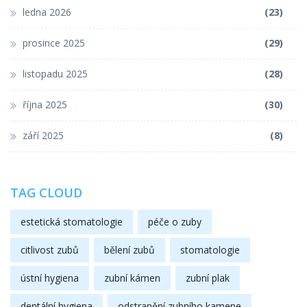
ledna 2026
(23)
prosince 2025
(29)
listopadu 2025
(28)
října 2025
(30)
září 2025
(8)
TAG CLOUD
estetická stomatologie
péče o zuby
citlivost zubů
bělení zubů
stomatologie
ústní hygiena
zubní kámen
zubní plak
dentální hygiena
odstranění zubního kamene