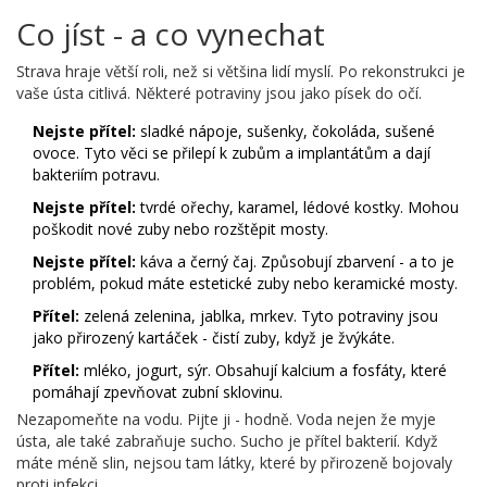
Co jíst - a co vynechat
Strava hraje větší roli, než si většina lidí myslí. Po rekonstrukci je
vaše ústa citlivá. Některé potraviny jsou jako písek do očí.
Nejste přítel:
sladké nápoje, sušenky, čokoláda, sušené
ovoce. Tyto věci se přilepí k zubům a implantátům a dají
bakteriím potravu.
Nejste přítel:
tvrdé ořechy, karamel, lédové kostky. Mohou
poškodit nové zuby nebo rozštěpit mosty.
Nejste přítel:
káva a černý čaj. Způsobují zbarvení - a to je
problém, pokud máte estetické zuby nebo keramické mosty.
Přítel:
zelená zelenina, jablka, mrkev. Tyto potraviny jsou
jako přirozený kartáček - čistí zuby, když je žvýkáte.
Přítel:
mléko, jogurt, sýr. Obsahují kalcium a fosfáty, které
pomáhají zpevňovat zubní sklovinu.
Nezapomeňte na vodu. Pijte ji - hodně. Voda nejen že myje
ústa, ale také zabraňuje sucho. Sucho je přítel bakterií. Když
máte méně slin, nejsou tam látky, které by přirozeně bojovaly
proti infekci.