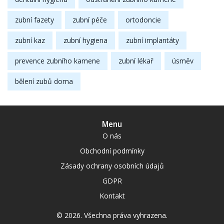
zubní fazety
zubní péče
ortodoncie
zubní kaz
zubní hygiena
zubní implantáty
prevence zubního kamene
zubní lékař
úsměv
bělení zubů doma
Menu
O nás
Obchodní podmínky
Zásady ochrany osobních údajů
GDPR
Kontakt
© 2026. Všechna práva vyhrazena.