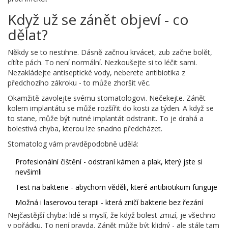
Když už se zánět objeví - co
dělat?
Někdy se to nestihne. Dásně začnou krvácet, zub začne bolět,
cítíte pách. To není normální. Nezkoušejte si to léčit sami.
Nezakládejte antiseptické vody, neberete antibiotika z
předchozího zákroku - to může zhoršit věc.
Okamžitě zavolejte svému stomatologovi. Nečekejte. Zánět
kolem implantátu se může rozšířit do kosti za týden. A když se
to stane, může být nutné implantát odstranit. To je drahá a
bolestivá chyba, kterou lze snadno předcházet.
Stomatolog vám pravděpodobně udělá:
Profesionální čištění - odstraní kámen a plak, který jste si
nevšimli
Test na bakterie - abychom věděli, které antibiotikum funguje
Možná i laserovou terapii - která zničí bakterie bez řezání
Nejčastější chyba: lidé si myslí, že když bolest zmizí, je všechno
v pořádku. To není pravda. Zánět může být klidný - ale stále tam