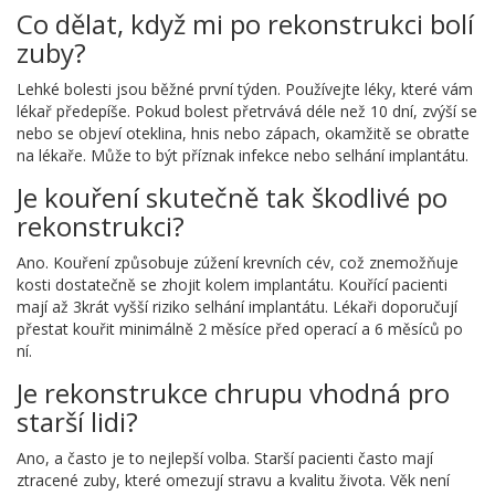
Co dělat, když mi po rekonstrukci bolí
zuby?
Lehké bolesti jsou běžné první týden. Používejte léky, které vám
lékař předepíše. Pokud bolest přetrvává déle než 10 dní, zvýší se
nebo se objeví oteklina, hnis nebo zápach, okamžitě se obraťte
na lékaře. Může to být příznak infekce nebo selhání implantátu.
Je kouření skutečně tak škodlivé po
rekonstrukci?
Ano. Kouření způsobuje zúžení krevních cév, což znemožňuje
kosti dostatečně se zhojit kolem implantátu. Kouřící pacienti
mají až 3krát vyšší riziko selhání implantátu. Lékaři doporučují
přestat kouřit minimálně 2 měsíce před operací a 6 měsíců po
ní.
Je rekonstrukce chrupu vhodná pro
starší lidi?
Ano, a často je to nejlepší volba. Starší pacienti často mají
ztracené zuby, které omezují stravu a kvalitu života. Věk není