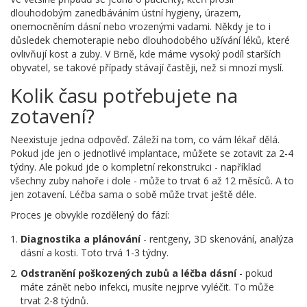
dlouhodobým zanedbáváním ústní hygieny, úrazem,
onemocněním dásní nebo vrozenými vadami. Někdy je to i
důsledek chemoterapie nebo dlouhodobého užívání léků, které
ovlivňují kost a zuby. V Brně, kde máme vysoký podíl starších
obyvatel, se takové případy stávají častěji, než si mnozí myslí.
Kolik času potřebujete na
zotavení?
Neexistuje jedna odpověď. Záleží na tom, co vám lékař dělá.
Pokud jde jen o jednotlivé implantace, můžete se zotavit za 2-4
týdny. Ale pokud jde o kompletní rekonstrukci - například
všechny zuby nahoře i dole - může to trvat 6 až 12 měsíců. A to
jen zotavení. Léčba sama o sobě může trvat ještě déle.
Proces je obvykle rozdělený do fází:
Diagnostika a plánování
- rentgeny, 3D skenování, analýza
dásní a kosti. Toto trvá 1-3 týdny.
Odstranění poškozených zubů a léčba dásní
- pokud
máte zánět nebo infekci, musíte nejprve vyléčit. To může
trvat 2-8 týdnů.