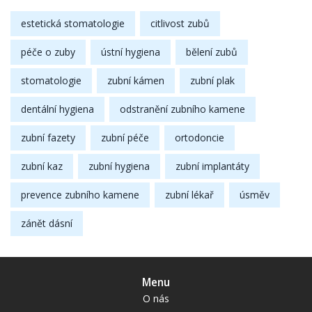
estetická stomatologie
citlivost zubů
péče o zuby
ústní hygiena
bělení zubů
stomatologie
zubní kámen
zubní plak
dentální hygiena
odstranění zubního kamene
zubní fazety
zubní péče
ortodoncie
zubní kaz
zubní hygiena
zubní implantáty
prevence zubního kamene
zubní lékař
úsměv
zánět dásní
Menu
O nás