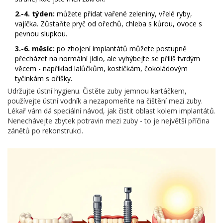
2.-4. týden:
můžete přidat vařené zeleniny, vřelé ryby,
vajíčka. Zůstaňte pryč od ořechů, chleba s kůrou, ovoce s
pevnou slupkou.
3.-6. měsíc:
po zhojení implantátů můžete postupně
přecházet na normální jídlo, ale vyhýbejte se příliš tvrdým
věcem - například lalůčkům, kostičkám, čokoládovým
tyčinkám s oříšky.
Udržujte ústní hygienu. Čistěte zuby jemnou kartáčkem,
používejte ústní vodník a nezapomeňte na čištění mezi zuby.
Lékař vám dá speciální návod, jak čistit oblast kolem implantátů.
Nenechávejte zbytek potravin mezi zuby - to je největší příčina
zánětů po rekonstrukci.