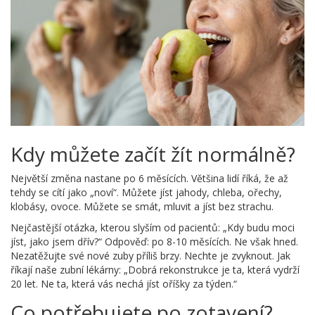
Kdy můžete začít žít normálně?
Největší změna nastane po 6 měsících. Většina lidí říká, že až
tehdy se cítí jako „noví“. Můžete jíst jahody, chleba, ořechy,
klobásy, ovoce. Můžete se smát, mluvit a jíst bez strachu.
Nejčastější otázka, kterou slyším od pacientů: „Kdy budu moci
jíst, jako jsem dřív?“ Odpověď: po 8-10 měsících. Ne však hned.
Nezatěžujte své nové zuby příliš brzy. Nechte je zvyknout. Jak
říkají naše zubní lékárny: „Dobrá rekonstrukce je ta, která vydrží
20 let. Ne ta, která vás nechá jíst oříšky za týden.“
Co potřebujete po zotavení?