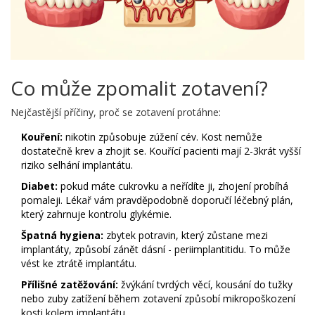
Co může zpomalit zotavení?
Nejčastější příčiny, proč se zotavení protáhne:
Kouření:
nikotin způsobuje zúžení cév. Kost nemůže
dostatečně krev a zhojit se. Kouřící pacienti mají 2-3krát vyšší
riziko selhání implantátu.
Diabet:
pokud máte cukrovku a neřídíte ji, zhojení probíhá
pomaleji. Lékař vám pravděpodobně doporučí léčebný plán,
který zahrnuje kontrolu glykémie.
Špatná hygiena:
zbytek potravin, který zůstane mezi
implantáty, způsobí zánět dásní - periimplantitidu. To může
vést ke ztrátě implantátu.
Přílišné zatěžování:
žvýkání tvrdých věcí, kousání do tužky
nebo zuby zatížení během zotavení způsobí mikropoškození
kosti kolem implantátu.