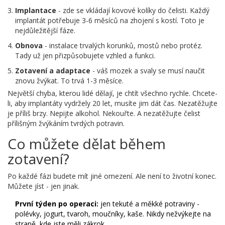
Implantace
- zde se vkládají kovové kolíky do čelisti. Každý
implantát potřebuje 3-6 měsíců na zhojení s kostí. Toto je
nejdůležitější fáze.
Obnova
- instalace trvalých korunků, mostů nebo protéz.
Tady už jen přizpůsobujete vzhled a funkci.
Zotavení a adaptace
- váš mozek a svaly se musí naučit
znovu žvýkat. To trvá 1-3 měsíce.
Největší chyba, kterou lidé dělají, je chtít všechno rychle. Chcete-
li, aby implantáty vydržely 20 let, musíte jim dát čas. Nezatěžujte
je příliš brzy. Nepijte alkohol. Nekouřte. A nezatěžujte čelist
přílišným žvýkáním tvrdých potravin.
Co můžete dělat během
zotavení?
Po každé fázi budete mít jiné omezení. Ale není to životní konec.
Můžete jíst - jen jinak.
První týden po operaci:
jen tekuté a měkké potraviny -
polévky, jogurt, tvaroh, moučníky, kaše. Nikdy nežvýkejte na
straně, kde jste měli zákrok.