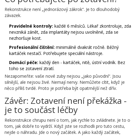
Rekonstrukce není „jednorázový zákrok“. Je to dlouhodobý
závazek.
Pravidelné kontroly:
každé 6 měsíců. Lékař zkontroluje, zda
nevzniká zánět, zda implantáty nejsou uvolněné, zda se
nezhoršuje kost.
Profesionální čištění:
minimálně dvakrát ročně. Běžný
kartáček nestačí. Potřebujete speciální nástroje.
Domácí péče:
každý den - kartáček, nitě, ústní vodník. Bez
toho se zotavení ztratí.
Nezapomeňte: vaše nové zuby nejsou „jako původní“. Jsou
silnější, ale nejsou živé. Nemají nervy. Nemůžete cítit, když je
něco příliš tvrdé. Proto je potřeba být opatrnější než dřív.
Závěr: Zotavení není překážka -
je to součást léčby
Rekonstrukce chrupu není o tom, jak rychle to zvládnete. Je to o
tom, jak dobře to vydrží. Když jste se rozhodli pro tuto cestu,
nejde o náhradu. Jde o nový začátek. A jako každý začátek,