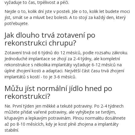
vyžaduje to čas, trpělivost a péči.
Nejde o to, kolik dní jste v posteli. Jde o to, kolik let budete moci
jíst, smát se a mluvit bez bolesti. A to stojí za každý den, který
potřebujete.
Jak dlouho trvá zotavení po
rekonstrukci chrupu?
Zotavení trvá od 6 týdnů do 12 měsíců, podle rozsahu zákroku.
Jednoduché implantace se zhojí za 2-4 týdny, ale kompletní
rekonstrukce s několika implantáty vyžaduje 6-12 měsíců na
úplné zhojení kosti a adaptaci. Největší část času trvá zhojení
implantátů s kostí - to je 3-6 měsíců.
Můžu jíst normální jídlo hned po
rekonstrukci?
Ne. První týden jen měkké a tekuté potraviny. Po 2-4 týdnech
můžete přidat vařené potraviny, ale vyhýbejte se tvrdým,
křupavým a lepkavým potravinám. Plnou normalitu dosáhnete
až po 8-10 měsících, kdy je kost plně zhojena a implantáty
stabilní.