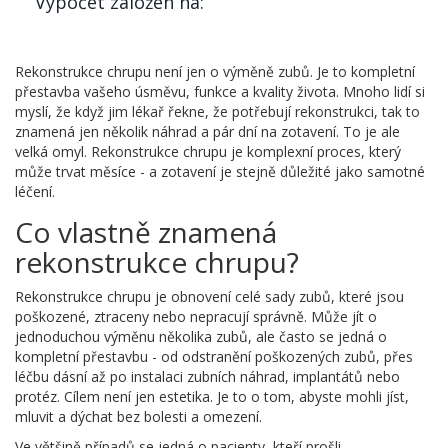
Výpočet založen na:
Rekonstrukce chrupu není jen o výměně zubů. Je to kompletní
přestavba vašeho úsměvu, funkce a kvality života. Mnoho lidí si
myslí, že když jim lékař řekne, že potřebují rekonstrukci, tak to
znamená jen několik náhrad a pár dní na zotavení. To je ale
velká omyl. Rekonstrukce chrupu je komplexní proces, který
může trvat měsíce - a zotavení je stejně důležité jako samotné
léčení.
Co vlastně znamená
rekonstrukce chrupu?
Rekonstrukce chrupu je obnovení celé sady zubů, které jsou
poškozené, ztraceny nebo nepracují správně. Může jít o
jednoduchou výměnu několika zubů, ale často se jedná o
kompletní přestavbu - od odstranění poškozených zubů, přes
léčbu dásní až po instalaci zubních náhrad, implantátů nebo
protéz. Cílem není jen estetika. Je to o tom, abyste mohli jíst,
mluvit a dýchat bez bolesti a omezení.
Ve většině případů se jedná o pacienty, kteří prošli