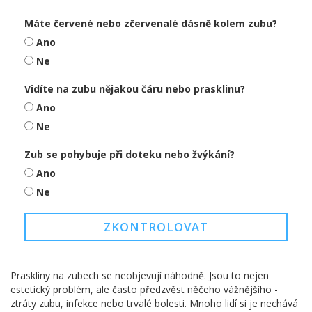
Máte červené nebo zčervenalé dásně kolem zubu?
Ano
Ne
Vidíte na zubu nějakou čáru nebo prasklinu?
Ano
Ne
Zub se pohybuje při doteku nebo žvýkání?
Ano
Ne
ZKONTROLOVAT
Praskliny na zubech se neobjevují náhodně. Jsou to nejen
estetický problém, ale často předzvěst něčeho vážnějšího -
ztráty zubu, infekce nebo trvalé bolesti. Mnoho lidí si je nechává