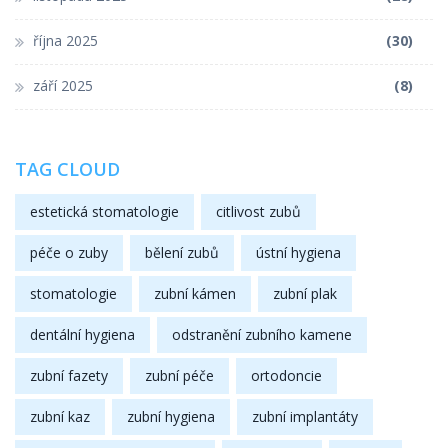
října 2025
(30)
září 2025
(8)
TAG CLOUD
estetická stomatologie
citlivost zubů
péče o zuby
bělení zubů
ústní hygiena
stomatologie
zubní kámen
zubní plak
dentální hygiena
odstranění zubního kamene
zubní fazety
zubní péče
ortodoncie
zubní kaz
zubní hygiena
zubní implantáty