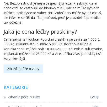
Ne. Bezbolestnost je nejnebezpečnější iluze. Praskliny, které
nebolestí, se často šíří do hloubky zubu, kde se může vytvořit
infekce, aniž byste to vůbec cítili. Zubní nerv může být už mrtvý,
ale infekce se šíří dál. To je důvod, proč je pravidelná prohlídka
tak důležitá.
Jaká je cena léčby praskliny?
Cena závisí na hloubce. Povrchní prasklina se zavře za 1 000-2
500 Kč. Korunka stojí 5 000-15 000 Kč. Kořenová léčba a
korunka spolu můžou stát 10 000-20 000 Kč. Pokud zub ztratíte,
implantát může stát 25 000 Kč a více. Léčba včas je desítky tisíc
korun levnější.
Zdraví a péče o zuby
KATEGORIE
Zdraví a péče o zuby
(218)