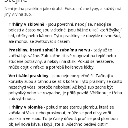
Není jedna prasklina jako druhá. Existují různé typy, a každý má
jiný vliv na zub.
Trhliny v sklovině
- jsou povrchní, nebojí se, nebojí se
bolesti a často nejsou viditelné. Jsou běžné u lidí, kteří žvýkají
led, oříšky nebo kámen. Tyto praskliny se obvykle nezhoršují,
ale mohou se zvětšovat s časem.
Praskliny, které sahají k zubnímu nervu
- tady už to
začíná být vážné. Zub začne citlivě reagovat na teplé nebo
studené potraviny, a někdy i na stisk. Pokud se nezabere,
může dojít k infekci a potřebě kořenové léčby.
Vertikální praskliny
- jsou nejnebezpečnější. Začínají u
korunky zubu a táhnou se až k kořeni. Tyto praskliny se často
nezachytí včas, protože nebolestí. Až když zub začne být
pohyblivý nebo se rozpadne, je příliš pozdě. Většinou je třeba
zub vytrhnout.
Trhliny v plombě
- pokud máte starou plombu, která se
začala otřásat nebo prasknout, může se pod ní vytvořit
prasklina ve zubu. To je častý důvod, proč se pod plombou
objeví nová káva, i když jste si „všechno pečlivě čistili“.