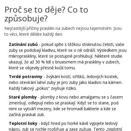
Proč se to děje? Co to
způsobuje?
Nejčastější příčiny prasklin na zubech nejsou tajemstvím. Jsou
to věci, které děláte každý den.
Zatínání zubů
- pokud spíte s těžkou stisknutou čelistí, vaše
zuby se podobají kladivu, které se o ně odráží. Výsledkem jsou
mikropraskliny, které se postupně prohlubují. Některé studie
ukazují, že až 30 % lidí s bruxismem má praskliny v zubech,
které se objevily přesně kvůli tomu.
Tvrdé potraviny
- žvýkání kostí, oříšků, ledových kostek,
nebo otevírání lahví zuby je pro zuby jako kladivo na kámen.
Každý takový „pokus“ zvyšuje riziko.
Staré plomby
- plomby z kovu nebo amalgamu se s časem
zmenšují, odlepují nebo se praskají. Když se to stane, pod
nimi se vytváří mezery, kde se hromadí bakterie a kde se
začíná praskat zub.
Teplotní šoky
- když hned po horké kávě vypijete ledový
nápoj, zub se rychle rozšiřuje a zase zužuje. Tento „teplotní