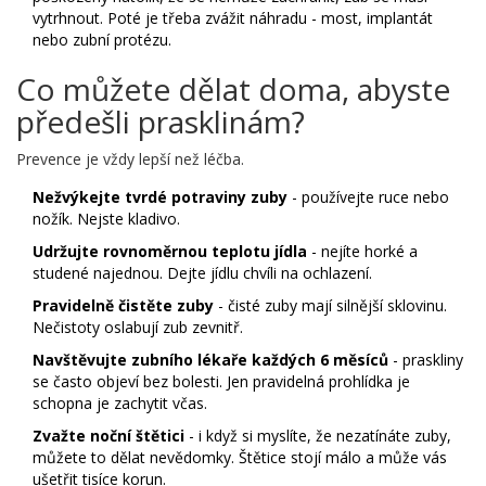
vytrhnout. Poté je třeba zvážit náhradu - most, implantát
nebo zubní protézu.
Co můžete dělat doma, abyste
předešli prasklinám?
Prevence je vždy lepší než léčba.
Nežvýkejte tvrdé potraviny zuby
- používejte ruce nebo
nožík. Nejste kladivo.
Udržujte rovnoměrnou teplotu jídla
- nejíte horké a
studené najednou. Dejte jídlu chvíli na ochlazení.
Pravidelně čistěte zuby
- čisté zuby mají silnější sklovinu.
Nečistoty oslabují zub zevnitř.
Navštěvujte zubního lékaře každých 6 měsíců
- praskliny
se často objeví bez bolesti. Jen pravidelná prohlídka je
schopna je zachytit včas.
Zvažte noční štětici
- i když si myslíte, že nezatínáte zuby,
můžete to dělat nevědomky. Štětice stojí málo a může vás
ušetřit tisíce korun.