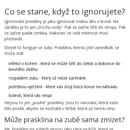
Co se stane, když to ignorujete?
Ignorování praskliny je jako ignorovat malou díru v krově. Na
začátku je to jen „trochu vody“. Pak se začne šířit do stropu. Pak
se začne padat omítka. Nakonec se celá místnost musí
přestavět.
Stejně to funguje se zuby. Prasklina, kterou jste zanedbali, se
může stát:
infekcí v kořeni - která se může šířit do čelisti a dokonce do
krevního oběhu
rozpadem zubu - který už nelze zachránit
potřebou vytržení - které vás stojí tisíce korun na náhradu
bolestí, která vás nespí
Nejsou to jen „pouhé“ praskliny. Jsou to varování, která vaše
tělo posílá, abyste se neztratili v léčbě, která už nemá cenu.
Může prasklina na zubě sama zmizet?
Ne. Praskliny na zubech nejsou jako rána na kůži, která se