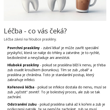
Léčba - co vás čeká?
Léčba závisí na hloubce praskliny.
Povrchní praskliny
- zubní lékař je může zavřít speciální
pryskyřicí, která se nalije do trhliny a zatvrdne. Je to rychlé,
bezbolestné a nevyžaduje ani anestézii.
Hluboké praskliny
- pokud se prasklina blíží k nervu, je třeba
zub osadit kroužkem (korunkou). Tím se zub „obalí“ a
prasklina je chráněna. Toto je standardní postup, který
zabraňuje infekci.
Kořenová léčba
- pokud se infekce dostala do nervu, musí se
zub „vyčistit“ zevnitř. To je bolestivý proces, ale zub se tak
zachrání.
Odstranění zubu
- pokud prasklina sahá až k kořeni a zub je
poškozený natolik, že se nemůže zachránit, zub se musí