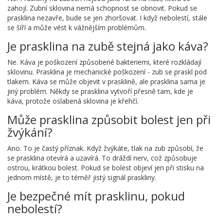
zahojí. Zubní sklovina nemá schopnost se obnovit. Pokud se
prasklina nezavře, bude se jen zhoršovat. I když nebolestí, stále
se šíří a může vést k vážnějším problémům.
Je prasklina na zubě stejná jako káva?
Ne. Káva je poškození způsobené bakteriemi, které rozkládají
sklovinu. Prasklina je mechanické poškození - zub se praskl pod
tlakem. Káva se může objevit v prasklině, ale prasklina sama je
jiný problém. Někdy se prasklina vytvoří přesně tam, kde je
káva, protože oslabená sklovina je křehčí.
Může prasklina způsobit bolest jen při
žvýkání?
Ano. To je častý příznak. Když žvýkáte, tlak na zub způsobí, že
se prasklina otevírá a uzavírá. To dráždí nerv, což způsobuje
ostrou, krátkou bolest. Pokud se bolest objeví jen při stisku na
jednom místě, je to téměř jistý signál praskliny.
Je bezpečné mít prasklinu, pokud
nebolestí?