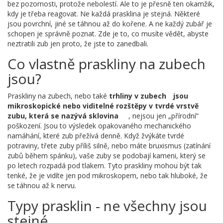
bez pozornosti, protože nebolestí. Ale to je přesně ten okamžik,
kdy je třeba reagovat. Ne každá prasklina je stejná. Některé
jsou povrchní, jiné se táhnou až do kořene. A ne každý zubář je
schopen je správně poznat. Zde je to, co musíte vědět, abyste
neztratili zub jen proto, že jste to zanedbali.
Co vlastně praskliny na zubech
jsou?
Praskliny na zubech, nebo také
trhliny v zubech
jsou
mikroskopické nebo viditelné rozštěpy v tvrdé vrstvě
zubu, která se nazývá sklovina
, nejsou jen „přírodní“
poškození. Jsou to výsledek opakovaného mechanického
namáhání, které zub přežívá denně. Když žvýkáte tvrdé
potraviny, třete zuby příliš silně, nebo máte bruxismus (zatínání
zubů během spánku), vaše zuby se podobají kameni, který se
po letech rozpadá pod tlakem. Tyto praskliny mohou být tak
tenké, že je vidíte jen pod mikroskopem, nebo tak hluboké, že
se táhnou až k nervu.
Typy prasklin - ne všechny jsou
stejné