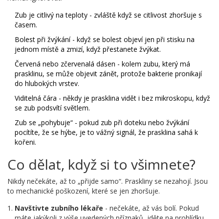
Zub je citlivý na teploty - zvláště když se citlivost zhoršuje s
časem.
Bolest při žvýkání - když se bolest objeví jen při stisku na
jednom místě a zmizí, když přestanete žvýkat.
Červená nebo zčervenalá dásen - kolem zubu, který má
prasklinu, se může objevit zánět, protože bakterie pronikají
do hlubokých vrstev.
Viditelná čára - někdy je prasklina vidět i bez mikroskopu, když
se zub podsvítí světlem.
Zub se „pohybuje“ - pokud zub při doteku nebo žvýkání
pocítíte, že se hýbe, je to vážný signál, že prasklina sahá k
kořeni.
Co dělat, když si to všimnete?
Nikdy nečekáte, až to „přijde samo“. Praskliny se nezahojí. Jsou
to mechanické poškození, které se jen zhoršuje.
Navštivte zubního lékaře
- nečekáte, až vás bolí. Pokud
máte jakýkoli z výše uvedených příznaků, jděte na prohlídku.