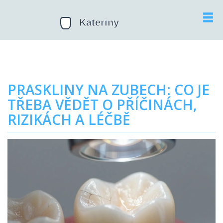
PRASKLINY NA ZUBECH: CO JE
TŘEBA VĚDĚT O PŘÍČINÁCH,
RIZIKÁCH A LÉČBĚ