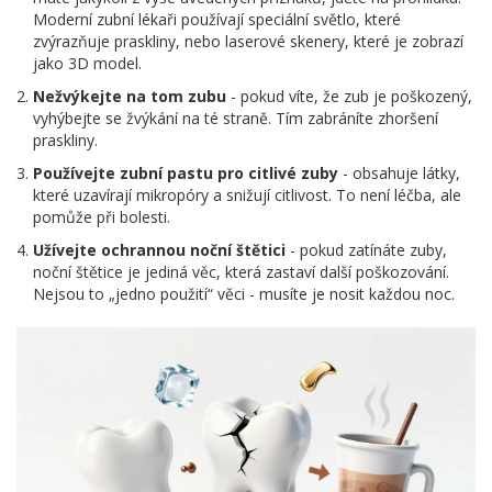
Moderní zubní lékaři používají speciální světlo, které
zvýrazňuje praskliny, nebo laserové skenery, které je zobrazí
jako 3D model.
Nežvýkejte na tom zubu
- pokud víte, že zub je poškozený,
vyhýbejte se žvýkání na té straně. Tím zabráníte zhoršení
praskliny.
Používejte zubní pastu pro citlivé zuby
- obsahuje látky,
které uzavírají mikropóry a snižují citlivost. To není léčba, ale
pomůže při bolesti.
Užívejte ochrannou noční štětici
- pokud zatínáte zuby,
noční štětice je jediná věc, která zastaví další poškozování.
Nejsou to „jedno použití“ věci - musíte je nosit každou noc.