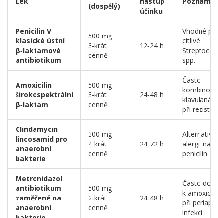
Lék
nástup
Poznámk
(dospělý)
účinku
Penicilin V
Vhodné pr
500 mg
klasické ústní
citlivé
3‑krát
12‑24 h
β‑laktamové
Streptococ
denně
antibiotikum
spp.
Často
Amoxicilin
500 mg
kombinová
širokospektrální
3‑krát
24‑48 h
klavulanát
β‑laktam
denně
při rezisten
Clindamycin
300 mg
Alternativa 
lincosamid pro
4‑krát
24‑72 h
alergii na
anaerobní
denně
penicilin
bakterie
Metronidazol
Často dopl
antibiotikum
500 mg
k amoxicili
zaměřené na
2‑krát
24‑48 h
při periapik
anaerobní
denně
infekci
bakterie