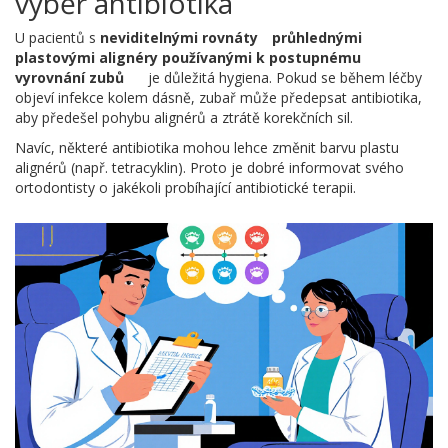
výběr antibiotika
U pacientů s
neviditelnými rovnáty
průhlednými
plastovými alignéry používanými k postupnému
vyrovnání zubů
je důležitá hygiena. Pokud se během léčby
objeví infekce kolem dásně, zubař může předepsat antibiotika,
aby předešel pohybu alignérů a ztrátě korekčních sil.
Navíc, některé antibiotika mohou lehce změnit barvu plastu
alignérů (např. tetracyklin). Proto je dobré informovat svého
ortodontisty o jakékoli probíhající antibiotické terapii.