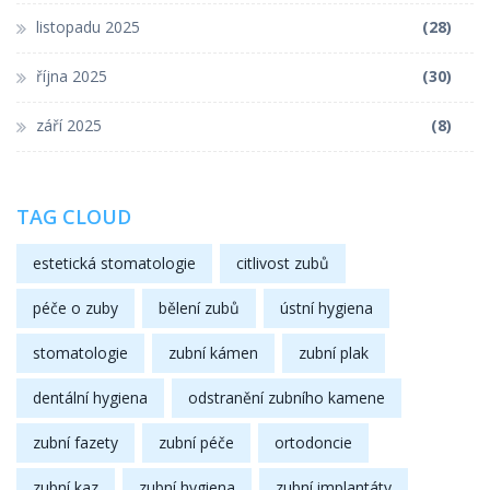
listopadu 2025
(28)
října 2025
(30)
září 2025
(8)
TAG CLOUD
estetická stomatologie
citlivost zubů
péče o zuby
bělení zubů
ústní hygiena
stomatologie
zubní kámen
zubní plak
dentální hygiena
odstranění zubního kamene
zubní fazety
zubní péče
ortodoncie
zubní kaz
zubní hygiena
zubní implantáty