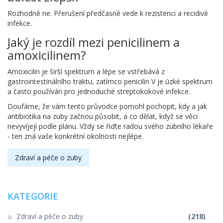
Rozhodně ne. Přerušení předčasně vede k rezistenci a recidivě
infekce.
Jaký je rozdíl mezi penicilinem a
amoxicilinem?
Amoxicilin je širší spektrum a lépe se vstřebává z
gastrointestinálního traktu, zatímco penicilin V je úzké spektrum
a často používán pro jednoduché streptokokové infekce.
Doufáme, že vám tento průvodce pomohl pochopit, kdy a jak
antibiotika na zuby začnou působit, a co dělat, když se věci
nevyvíjejí podle plánu. Vždy se řiďte radou svého zubního lékaře
- ten zná vaše konkrétní okolnosti nejlépe.
Zdraví a péče o zuby
KATEGORIE
Zdraví a péče o zuby
(218)