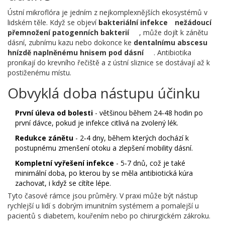
Ústní mikroflóra je jedním z nejkomplexnějších ekosystémů v
lidském těle. Když se objeví
bakteriální infekce
nežádoucí
přemnožení patogenních bakterií
, může dojít k zánětu
dásní, zubnímu kazu nebo dokonce ke
dentalnímu abscesu
hnízdě naplněnému hnisem pod dásní
. Antibiotika
pronikají do krevního řečiště a z ústní sliznice se dostávají až k
postiženému místu.
Obvyklá doba nástupu účinku
První úleva od bolesti
- většinou během 24‑48 hodin po
první dávce, pokud je infekce citlivá na zvolený lék.
Redukce zánětu
- 2‑4 dny, během kterých dochází k
postupnému zmenšení otoku a zlepšení mobility dásní.
Kompletní vyřešení infekce
- 5‑7 dnů, což je také
minimální doba, po kterou by se měla antibiotická kúra
zachovat, i když se cítíte lépe.
Tyto časové rámce jsou průměry. V praxi může být nástup
rychlejší u lidí s dobrým imunitním systémem a pomalejší u
pacientů s diabetem, kouřením nebo po chirurgickém zákroku.