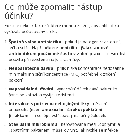
Co může zpomalit nástup
účinku?
Existuje několik faktorů, které mohou zdržet, aby antibiotika
vykázala požadovaný efekt:
Špatná volba antibiotika
- pokud je patogen rezistentní,
léčba selže. Např. některé
penicilin
β‑laktamové
antibiotikum používané často v zubní praxi
nesmí být
použita při rezistenci na β‑laktamázy.
Nedostatečná dávka
- příliš nízká koncentrace nedosáhne
minimální inhibiční koncentrace (MIC) potřebné k zničení
bakterií.
Nepravidelné užívání
- vynechání dávek dává bakteriím
šanci se zotavit a vyvíjet rezistenci.
Interakce s potravou nebo jinými léky
- některé
antibiotika (např.
amoxicilin
širokospektrální
β‑laktam
) se lépe vstřebávají na lačný žaludek.
Stav ústní mikrobiomu
- nerovnováha mezi „dobrými“ a
„špatnými“ bakteriemi může ovlivnit, jak rychle se infekce