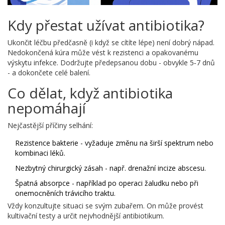
Kdy přestat užívat antibiotika?
Ukončit léčbu předčasně (i když se cítíte lépe) není dobrý nápad.
Nedokončená kúra může vést k rezistenci a opakovanému
výskytu infekce. Dodržujte předepsanou dobu - obvykle 5‑7 dnů
- a dokončete celé balení.
Co dělat, když antibiotika
nepomáhají
Nejčastější příčiny selhání:
Rezistence bakterie - vyžaduje změnu na širší spektrum nebo
kombinaci léků.
Nezbytný chirurgický zásah - např. drenažní incize abscesu.
Špatná absorpce - například po operaci žaludku nebo při
onemocněních trávicího traktu.
Vždy konzultujte situaci se svým zubařem. On může provést
kultivační testy a určit nejvhodnější antibiotikum.