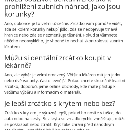
prohlížení zubních náhrad, jako jsou
korunky?
Ano, dokonce je to velmi užitečné. Zrcátko vám pomůže vidět,
zda se kolem korunky nekupí jídlo, zda se neobjevuje tmavá
hranice nebo zda se nezmenšuje těsnění. Pokud si všimnete
něčeho neobvyklého, je vhodné to nechat zkontrolovat zubním
lékařem.
Můžu si dentální zrcátko koupit v
lékárně?
Ano, ale výběr je velmi omezený. Většina lékáren má jen jednu
nebo dvě varianty, často levnější. Pokud chcete skutečně kvalitní
zrcátko, doporučujeme online obchody, kde máte přístup k
většímu výběru a informacím o materiálu.
Je lepší zrcátko s krytem nebo bez?
Zrcátko s krytem je výrazně lepší, pokud ho nosíte v tašce, do
auta nebo na cesty. Bez krytu se zrcadlo rychle znečišťuje, může
se poškrábat nebo ztratit. Kryt také chrání před náhodným