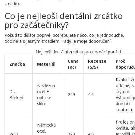
zrcátko.
Co je nejlepší dentální zrcátko
pro začátečníky?
Pokud to děláte poprvé, potřebujete něco, co je jednoduché,
odolné a s jasným zrcadlem. Tady je moje doporučení:
Nejlepší dentální zrcátka pro domácí použití
Cena
Recenze
Proč
Značka
Materiál
(Kč)
(5/5)
doporuč
Kvalitní z
Nežlezná
odolné, s
Dr.
ocel +
krytem.
249
4.9
Bürkert
optické
Výborné 
sklo
domácí
kontrolu.
Profesion
Německá
kvalita, a
ocel,
W&H
329
4.8
je vyšší. 