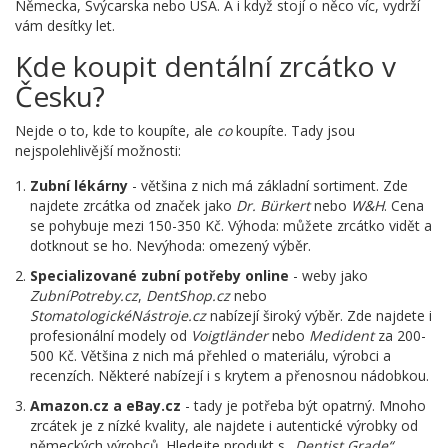
Německa, Švýcarska nebo USA. A i když stojí o něco víc, vydrží
vám desítky let.
Kde koupit dentální zrcátko v
Česku?
Nejde o to, kde to koupíte, ale
co
koupíte. Tady jsou
nejspolehlivější možnosti:
Zubní lékárny
- většina z nich má základní sortiment. Zde
najdete zrcátka od značek jako
Dr. Bürkert
nebo
W&H
. Cena
se pohybuje mezi 150-350 Kč. Výhoda: můžete zrcátko vidět a
dotknout se ho. Nevýhoda: omezený výběr.
Specializované zubní potřeby online
- weby jako
ZubníPotreby.cz
,
DentShop.cz
nebo
StomatologickéNástroje.cz
nabízejí široký výběr. Zde najdete i
profesionální modely od
Voigtländer
nebo
Medident
za 200-
500 Kč. Většina z nich má přehled o materiálu, výrobci a
recenzích. Některé nabízejí i s krytem a přenosnou nádobkou.
Amazon.cz a eBay.cz
- tady je potřeba být opatrný. Mnoho
zrcátek je z nízké kvality, ale najdete i autentické výrobky od
německých výrobců. Hledejte produkt s
„Dentist Grade“
,