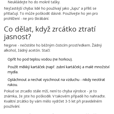
Neukládejte ho do mokré tašky.
Nejčastější chyba: lidé ho používají jako „lupu“ a příliš se
přitlačují. To může poškodit dásně. Používejte ho jen pro
prohlížení - ne pro škrábání.
Co dělat, když zrcátko ztratí
jasnost?
Nejprve - nečistěte ho běžným čisticím prostředkem. Žádný
alkohol, žádný acetón. Stačí:
Opřít ho pod teplou vodou (ne horkou).
Použít měkký kartáček (např. zubní kartáček) a malé množství
mydla.
Opláchnout a nechat vyschnout na vzduchu - nikdy neotírat
rukou.
Pokud se zrcadlo stále mží, není to chyba výrobce - je to
známka, že jste ho poškodili. V takovém případě ho nahraďte.
Kvalitní zrcátko by vám mělo vydržet 3-5 let při pravidelném
používání.