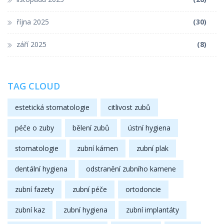
října 2025
(30)
září 2025
(8)
TAG CLOUD
estetická stomatologie
citlivost zubů
péče o zuby
bělení zubů
ústní hygiena
stomatologie
zubní kámen
zubní plak
dentální hygiena
odstranění zubního kamene
zubní fazety
zubní péče
ortodoncie
zubní kaz
zubní hygiena
zubní implantáty