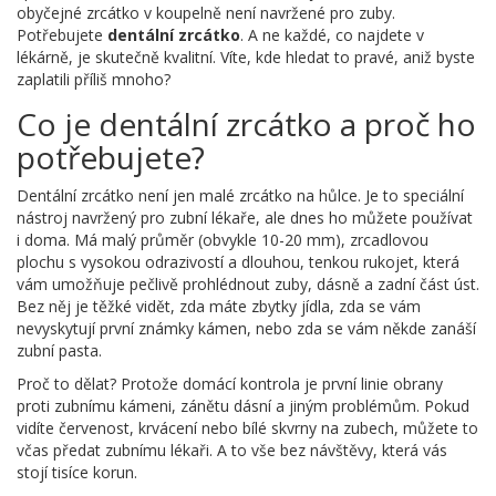
obyčejné zrcátko v koupelně není navržené pro zuby.
Potřebujete
dentální zrcátko
. A ne každé, co najdete v
lékárně, je skutečně kvalitní. Víte, kde hledat to pravé, aniž byste
zaplatili příliš mnoho?
Co je dentální zrcátko a proč ho
potřebujete?
Dentální zrcátko není jen malé zrcátko na hůlce. Je to speciální
nástroj navržený pro zubní lékaře, ale dnes ho můžete používat
i doma. Má malý průměr (obvykle 10-20 mm), zrcadlovou
plochu s vysokou odrazivostí a dlouhou, tenkou rukojet, která
vám umožňuje pečlivě prohlédnout zuby, dásně a zadní část úst.
Bez něj je těžké vidět, zda máte zbytky jídla, zda se vám
nevyskytují první známky kámen, nebo zda se vám někde zanáší
zubní pasta.
Proč to dělat? Protože domácí kontrola je první linie obrany
proti zubnímu kámeni, zánětu dásní a jiným problémům. Pokud
vidíte červenost, krvácení nebo bílé skvrny na zubech, můžete to
včas předat zubnímu lékaři. A to vše bez návštěvy, která vás
stojí tisíce korun.