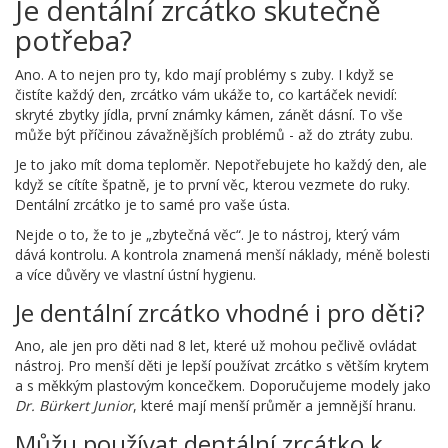
Je dentální zrcátko skutečně
potřeba?
Ano. A to nejen pro ty, kdo mají problémy s zuby. I když se
čistíte každý den, zrcátko vám ukáže to, co kartáček nevidí:
skryté zbytky jídla, první známky kámen, zánět dásní. To vše
může být příčinou závažnějších problémů - až do ztráty zubu.
Je to jako mít doma teploměr. Nepotřebujete ho každý den, ale
když se cítíte špatně, je to první věc, kterou vezmete do ruky.
Dentální zrcátko je to samé pro vaše ústa.
Nejde o to, že to je „zbytečná věc“. Je to nástroj, který vám
dává kontrolu. A kontrola znamená menší náklady, méně bolesti
a více důvěry ve vlastní ústní hygienu.
Je dentální zrcátko vhodné i pro děti?
Ano, ale jen pro děti nad 8 let, které už mohou pečlivě ovládat
nástroj. Pro menší děti je lepší používat zrcátko s větším krytem
a s měkkým plastovým koncečkem. Doporučujeme modely jako
Dr. Bürkert Junior
, které mají menší průměr a jemnější hranu.
Můžu používat dentální zrcátko k