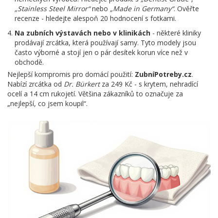
„Stainless Steel Mirror“
nebo
„Made in Germany“
. Ověřte
recenze - hledejte alespoň 20 hodnocení s fotkami.
Na zubních výstavách nebo v klinikách
- některé kliniky
prodávají zrcátka, která používají samy. Tyto modely jsou
často výborné a stojí jen o pár desítek korun více než v
obchodě.
Nejlepší kompromis pro domácí použití:
ZubníPotreby.cz
.
Nabízí zrcátka od
Dr. Bürkert
za 249 Kč - s krytem, nehradící
ocelí a 14 cm rukojetí. Většina zákazníků to označuje za
„nejlepší, co jsem koupil“.