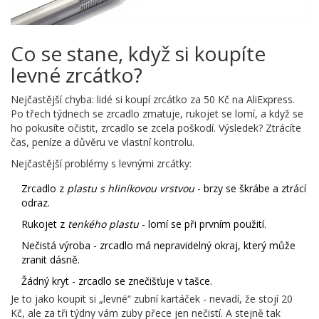
Co se stane, když si koupíte
levné zrcátko?
Nejčastější chyba: lidé si koupí zrcátko za 50 Kč na AliExpress.
Po třech týdnech se zrcadlo zmatuje, rukojet se lomí, a když se
ho pokusíte očistit, zrcadlo se zcela poškodí. Výsledek? Ztrácíte
čas, peníze a důvěru ve vlastní kontrolu.
Nejčastější problémy s levnými zrcátky:
Zrcadlo z
plastu s hliníkovou vrstvou
- brzy se škrábe a ztrácí
odraz.
Rukojet z
tenkého plastu
- lomí se při prvním použití.
Nečistá výroba - zrcadlo má nepravidelný okraj, který může
zranit dásně.
Žádný kryt - zrcadlo se znečišťuje v tašce.
Je to jako koupit si „levné“ zubní kartáček - nevadí, že stojí 20
Kč, ale za tři týdny vám zuby přece jen nečistí. A stejně tak