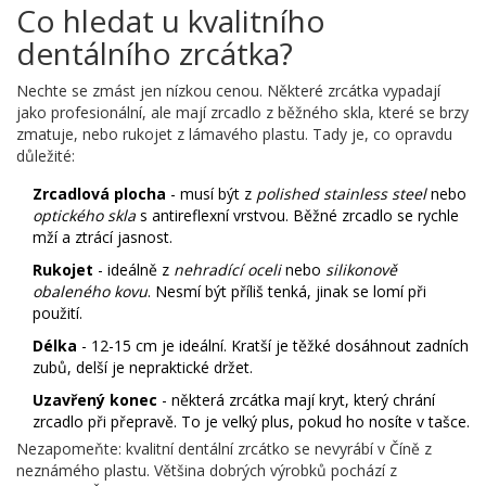
Co hledat u kvalitního
dentálního zrcátka?
Nechte se zmást jen nízkou cenou. Některé zrcátka vypadají
jako profesionální, ale mají zrcadlo z běžného skla, které se brzy
zmatuje, nebo rukojet z lámavého plastu. Tady je, co opravdu
důležité:
Zrcadlová plocha
- musí být z
polished stainless steel
nebo
optického skla
s antireflexní vrstvou. Běžné zrcadlo se rychle
mží a ztrácí jasnost.
Rukojet
- ideálně z
nehradící oceli
nebo
silikonově
obaleného kovu
. Nesmí být příliš tenká, jinak se lomí při
použití.
Délka
- 12-15 cm je ideální. Kratší je těžké dosáhnout zadních
zubů, delší je nepraktické držet.
Uzavřený konec
- některá zrcátka mají kryt, který chrání
zrcadlo při přepravě. To je velký plus, pokud ho nosíte v tašce.
Nezapomeňte: kvalitní dentální zrcátko se nevyrábí v Číně z
neznámého plastu. Většina dobrých výrobků pochází z