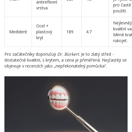
antireflexní
pro časté
vrstva
použití.
Nejlevněj
Ocel +
kvalitní va
Medident
plastový
189
4.7
Mírně krat
kryt
rukojet.
Pro začátečníky doporučuji
Dr. Bürkert
. Je to zlatý střed -
dostatečně kvalitní, s krytem, a cena je přiměřená. Nejčastěji se
objevuje v recenzích jako „nepřekonatelný pomůcka“.