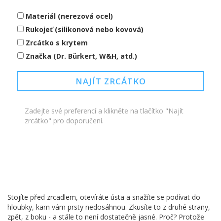
Materiál (nerezová ocel)
Rukojeť (silikonová nebo kovová)
Zrcátko s krytem
Značka (Dr. Bürkert, W&H, atd.)
NAJÍT ZRCÁTKO
Zadejte své preferencí a klikněte na tlačítko "Najít
zrcátko" pro doporučení.
Stojíte před zrcadlem, otevíráte ústa a snažíte se podívat do
hloubky, kam vám prsty nedosáhnou. Zkusíte to z druhé strany,
zpět, z boku - a stále to není dostatečně jasné. Proč? Protože