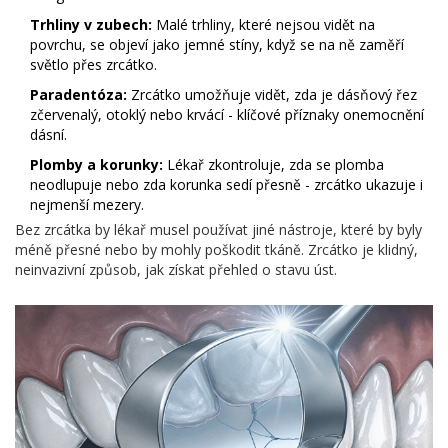
Trhliny v zubech:
Malé trhliny, které nejsou vidět na
povrchu, se objeví jako jemné stíny, když se na ně zaměří
světlo přes zrcátko.
Paradentóza:
Zrcátko umožňuje vidět, zda je dásňový řez
zčervenalý, otoklý nebo krvácí - klíčové příznaky onemocnění
dásní.
Plomby a korunky:
Lékař zkontroluje, zda se plomba
neodlupuje nebo zda korunka sedí přesně - zrcátko ukazuje i
nejmenší mezery.
Bez zrcátka by lékař musel používat jiné nástroje, které by byly
méně přesné nebo by mohly poškodit tkáně. Zrcátko je klidný,
neinvazivní způsob, jak získat přehled o stavu úst.