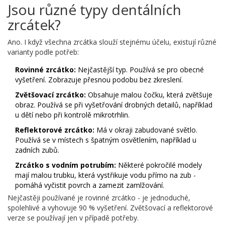
Jsou různé typy dentálních
zrcátek?
Ano. I když všechna zrcátka slouží stejnému účelu, existují různé
varianty podle potřeb:
Rovinné zrcátko:
Nejčastější typ. Používá se pro obecné
vyšetření. Zobrazuje přesnou podobu bez zkreslení.
Zvětšovací zrcátko:
Obsahuje malou čočku, která zvětšuje
obraz. Používá se při vyšetřování drobných detailů, například
u dětí nebo při kontrolě mikrotrhlin.
Reflektorové zrcátko:
Má v okraji zabudované světlo.
Používá se v místech s špatným osvětlením, například u
zadních zubů.
Zrcátko s vodním potrubím:
Některé pokročilé modely
mají malou trubku, která vystřikuje vodu přímo na zub -
pomáhá vyčistit povrch a zamezit zamlžování.
Nejčastěji používané je rovinné zrcátko - je jednoduché,
spolehlivé a vyhovuje 90 % vyšetření. Zvětšovací a reflektorové
verze se používají jen v případě potřeby.