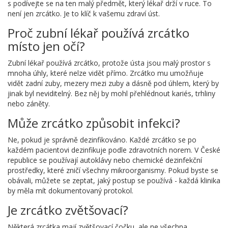
s podívejte se na ten malý předmět, který lékař drží v ruce. To
není jen zrcátko. Je to klíč k vašemu zdraví úst.
Proč zubní lékař používá zrcátko
místo jen očí?
Zubní lékař používá zrcátko, protože ústa jsou malý prostor s
mnoha úhly, které nelze vidět přímo. Zrcátko mu umožňuje
vidět zadní zuby, mezery mezi zuby a dásně pod úhlem, který by
jinak byl neviditelný. Bez něj by mohl přehlédnout kariés, trhliny
nebo záněty.
Může zrcátko způsobit infekci?
Ne, pokud je správně dezinfikováno. Každé zrcátko se po
každém pacientovi dezinfikuje podle zdravotních norem. V České
republice se používají autoklávy nebo chemické dezinfekční
prostředky, které zničí všechny mikroorganismy. Pokud byste se
obávali, můžete se zeptat, jaký postup se používá - každá klinika
by měla mít dokumentovaný protokol.
Je zrcátko zvětšovací?
Některá zrcátka mají zvětšovací čočku, ale ne všechna.