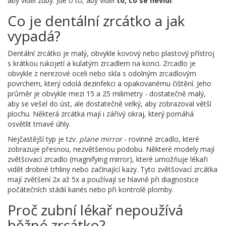
aby viděl zuby. Jde o to, aby viděl
to, co se nevidí
.
Co je dentální zrcátko a jak
vypadá?
Dentální zrcátko je malý, obvykle kovový nebo plastový přístroj
s krátkou rukojetí a kulatým zrcadlem na konci. Zrcadlo je
obvykle z nerezové oceli nebo skla s odolným zrcadlovým
povrchem, který odolá dezinfekci a opakovanému čištění. Jeho
průměr je obvykle mezi 15 a 25 milimetry - dostatečně malý,
aby se vešel do úst, ale dostatečně velký, aby zobrazoval větší
plochu. Některá zrcátka mají i zářivý okraj, který pomáhá
osvětlit tmavé úhly.
Nejčastější typ je tzv.
plane mirror
- rovinné zrcadlo, které
zobrazuje přesnou, nezvětšenou podobu. Některé modely mají
zvětšovací zrcadlo (magnifying mirror), které umožňuje lékaři
vidět drobné trhliny nebo začínající kazy. Tyto zvětšovací zrcátka
mají zvětšení 2x až 5x a používají se hlavně při diagnostice
počátečních stádií kariés nebo při kontrolě plomby.
Proč zubní lékař nepoužívá
běžné zrcátko?