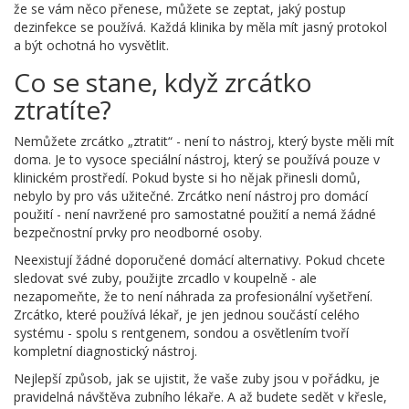
že se vám něco přenese, můžete se zeptat, jaký postup
dezinfekce se používá. Každá klinika by měla mít jasný protokol
a být ochotná ho vysvětlit.
Co se stane, když zrcátko
ztratíte?
Nemůžete zrcátko „ztratit“ - není to nástroj, který byste měli mít
doma. Je to vysoce speciální nástroj, který se používá pouze v
klinickém prostředí. Pokud byste si ho nějak přinesli domů,
nebylo by pro vás užitečné. Zrcátko není nástroj pro domácí
použití - není navržené pro samostatné použití a nemá žádné
bezpečnostní prvky pro neodborné osoby.
Neexistují žádné doporučené domácí alternativy. Pokud chcete
sledovat své zuby, použijte zrcadlo v koupelně - ale
nezapomeňte, že to není náhrada za profesionální vyšetření.
Zrcátko, které používá lékař, je jen jednou součástí celého
systému - spolu s rentgenem, sondou a osvětlením tvoří
kompletní diagnostický nástroj.
Nejlepší způsob, jak se ujistit, že vaše zuby jsou v pořádku, je
pravidelná návštěva zubního lékaře. A až budete sedět v křesle,