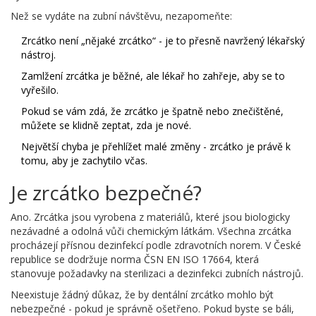
Než se vydáte na zubní návštěvu, nezapomeňte:
Zrcátko není „nějaké zrcátko“ - je to přesně navržený lékařský
nástroj.
Zamlžení zrcátka je běžné, ale lékař ho zahřeje, aby se to
vyřešilo.
Pokud se vám zdá, že zrcátko je špatně nebo znečištěné,
můžete se klidně zeptat, zda je nové.
Největší chyba je přehlížet malé změny - zrcátko je právě k
tomu, aby je zachytilo včas.
Je zrcátko bezpečné?
Ano. Zrcátka jsou vyrobena z materiálů, které jsou biologicky
nezávadné a odolná vůči chemickým látkám. Všechna zrcátka
procházejí přísnou dezinfekcí podle zdravotních norem. V České
republice se dodržuje norma ČSN EN ISO 17664, která
stanovuje požadavky na sterilizaci a dezinfekci zubních nástrojů.
Neexistuje žádný důkaz, že by dentální zrcátko mohlo být
nebezpečné - pokud je správně ošetřeno. Pokud byste se báli,