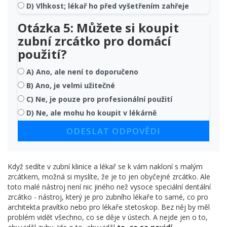
D) Vlhkost; lékař ho před vyšetřením zahřeje
Otázka 5: Můžete si koupit
zubní zrcátko pro domácí
použití?
A) Ano, ale není to doporučeno
B) Ano, je velmi užitečné
C) Ne, je pouze pro profesionální použití
D) Ne, ale mohu ho koupit v lékárně
ODESLAT ODPOVĚDI
Když sedíte v zubní klinice a lékař se k vám nakloní s malým
zrcátkem, možná si myslíte, že je to jen obyčejné zrcátko. Ale
toto malé nástroj není nic jiného než vysoce speciální dentální
zrcátko - nástroj, který je pro zubního lékaře to samé, co pro
architekta pravítko nebo pro lékaře stetoskop. Bez něj by měl
problém vidět všechno, co se děje v ústech. A nejde jen o to,