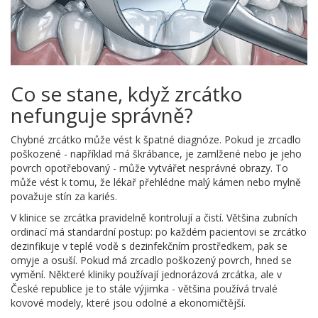
Co se stane, když zrcátko
nefunguje správně?
Chybné zrcátko může vést k špatné diagnóze. Pokud je zrcadlo
poškozené - například má škrábance, je zamlžené nebo je jeho
povrch opotřebovaný - může vytvářet nesprávné obrazy. To
může vést k tomu, že lékař přehlédne malý kámen nebo mylně
považuje stín za kariés.
V klinice se zrcátka pravidelně kontrolují a čistí. Většina zubních
ordinací má standardní postup: po každém pacientovi se zrcátko
dezinfikuje v teplé vodě s dezinfekčním prostředkem, pak se
omyje a osuší. Pokud má zrcadlo poškozený povrch, hned se
vymění. Některé kliniky používají jednorázová zrcátka, ale v
České republice je to stále výjimka - většina používá trvalé
kovové modely, které jsou odolné a ekonomičtější.