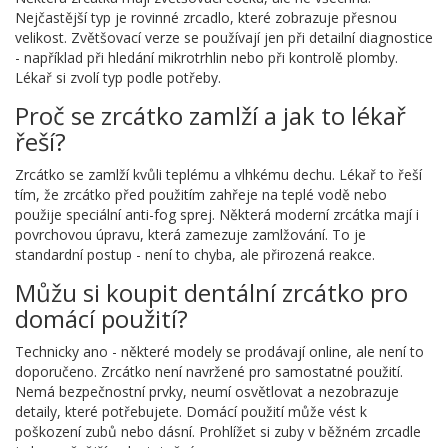
Nejčastější typ je rovinné zrcadlo, které zobrazuje přesnou
velikost. Zvětšovací verze se používají jen při detailní diagnostice
- například při hledání mikrotrhlin nebo při kontrolě plomby.
Lékař si zvolí typ podle potřeby.
Proč se zrcátko zamlží a jak to lékař
řeší?
Zrcátko se zamlží kvůli teplému a vlhkému dechu. Lékař to řeší
tím, že zrcátko před použitím zahřeje na teplé vodě nebo
použije speciální anti-fog sprej. Některá moderní zrcátka mají i
povrchovou úpravu, která zamezuje zamlžování. To je
standardní postup - není to chyba, ale přirozená reakce.
Můžu si koupit dentální zrcátko pro
domácí použití?
Technicky ano - některé modely se prodávají online, ale není to
doporučeno. Zrcátko není navržené pro samostatné použití.
Nemá bezpečnostní prvky, neumí osvětlovat a nezobrazuje
detaily, které potřebujete. Domácí použití může vést k
poškození zubů nebo dásní. Prohlížet si zuby v běžném zrcadle