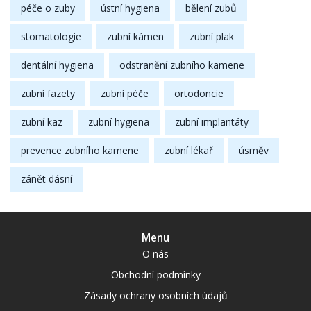
péče o zuby
ústní hygiena
bělení zubů
stomatologie
zubní kámen
zubní plak
dentální hygiena
odstranění zubního kamene
zubní fazety
zubní péče
ortodoncie
zubní kaz
zubní hygiena
zubní implantáty
prevence zubního kamene
zubní lékař
úsměv
zánět dásní
Menu
O nás
Obchodní podmínky
Zásady ochrany osobních údajů