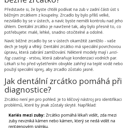
Představte si, že byste chtěli podívat na zub v zadní části úst s
běžným zrcátkem z koupelny. Zrcadlo by bylo příliš velké,
nezvládlo by se v ústech, a navíc byste neměli kontrolu nad jeho
úhlem. Dentální zrcátko je navržené tak, aby bylo přesně to, co
potřebujete: malé, lehké, snadno otočitelné a odolné.
Navíc běžné zrcadlo by se v ústech okamžitě zamlžilo - vaše
dech je teplý a vlhký. Dentální zrcátko má speciální povrchovou
úpravu, která zabrání zamlžování. Některé modely mají i
anti-
fog coating
- vrstvu, která zabraňuje kondenzaci vodních par.
Lékaři si ho před vyšetřením obvykle zahřejí na teplé vodě nebo
použijí speciální sprej, aby zrcadlo zůstalo jasné.
Jak dentální zrcátko pomáhá při
diagnostice?
Zrcátko není jen pro pohled. Je to klíčový nástroj pro identifikaci
problémů, které by jinak zůstaly skryté. Například:
Kariés mezi zuby:
Zrcátko pomáhá lékaři vidět, zda mezi
zuby nevzniká kámen nebo kámen, který se nedá vidět na
rentgenovém snímku.