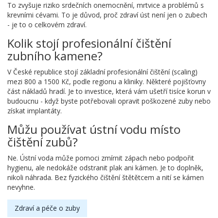
To zvyšuje riziko srdečních onemocnění, mrtvice a problémů s
krevními cévami. To je důvod, proč zdraví úst není jen o zubech
- je to o celkovém zdraví.
Kolik stojí profesionální čištění
zubního kamene?
V České republice stojí základní profesionální čištění (scaling)
mezi 800 a 1500 Kč, podle regionu a kliniky. Některé pojišťovny
část nákladů hradí. Je to investice, která vám ušetří tisíce korun v
budoucnu - když byste potřebovali opravit poškozené zuby nebo
získat implantáty.
Můžu používat ústní vodu místo
čištění zubů?
Ne. Ústní voda může pomoci zmírnit zápach nebo podpořit
hygienu, ale nedokáže odstranit plak ani kámen. Je to doplněk,
nikoli náhrada. Bez fyzického čištění štětětcem a nití se kámen
nevyhne.
Zdraví a péče o zuby