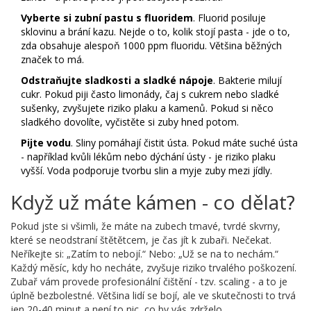
Vyberte si zubní pastu s fluoridem
. Fluorid posiluje
sklovinu a brání kazu. Nejde o to, kolik stojí pasta - jde o to,
zda obsahuje alespoň 1000 ppm fluoridu. Většina běžných
značek to má.
Odstraňujte sladkosti a sladké nápoje
. Bakterie milují
cukr. Pokud piji často limonády, čaj s cukrem nebo sladké
sušenky, zvyšujete riziko plaku a kamenů. Pokud si něco
sladkého dovolíte, vyčistěte si zuby hned potom.
Pijte vodu
. Sliny pomáhají čistit ústa. Pokud máte suché ústa
- například kvůli lékům nebo dýchání ústy - je riziko plaku
vyšší. Voda podporuje tvorbu slin a myje zuby mezi jídly.
Když už máte kámen - co dělat?
Pokud jste si všimli, že máte na zubech tmavé, tvrdé skvrny,
které se neodstraní štětětcem, je čas jít k zubaři. Nečekat.
Neříkejte si: „Zatím to nebojí.“ Nebo: „Už se na to nechám.“
Každý měsíc, kdy ho necháte, zvyšuje riziko trvalého poškození.
Zubař vám provede profesionální čištění - tzv. scaling - a to je
úplně bezbolestné. Většina lidí se bojí, ale ve skutečnosti to trvá
jen 20-40 minut a není to nic, co by vás zdrželo.