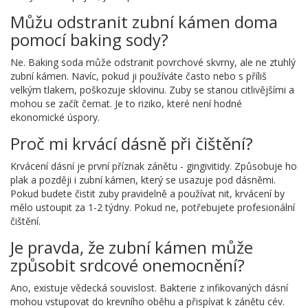
Můžu odstranit zubní kámen doma
pomocí baking sody?
Ne. Baking soda může odstranit povrchové skvrny, ale ne ztuhlý
zubní kámen. Navíc, pokud ji používáte často nebo s příliš
velkým tlakem, poškozuje sklovinu. Zuby se stanou citlivějšími a
mohou se začít černat. Je to riziko, které není hodné
ekonomické úspory.
Proč mi krvácí dásně při čištění?
Krvácení dásní je první příznak zánětu - gingivitidy. Způsobuje ho
plak a později i zubní kámen, který se usazuje pod dásněmi.
Pokud budete čistit zuby pravidelně a používat nit, krvácení by
mělo ustoupit za 1-2 týdny. Pokud ne, potřebujete profesionální
čištění.
Je pravda, že zubní kámen může
způsobit srdcové onemocnění?
Ano, existuje vědecká souvislost. Bakterie z infikovaných dásní
mohou vstupovat do krevního oběhu a přispívat k zánětu cév.