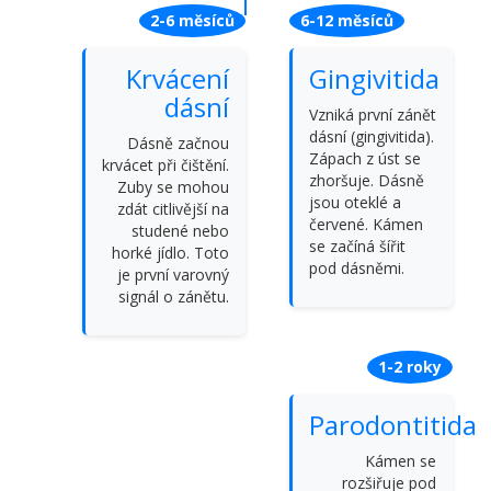
2-6 měsíců
6-12 měsíců
Krvácení
Gingivitida
dásní
Vzniká první zánět
dásní (gingivitida).
Dásně začnou
Zápach z úst se
krvácet při čištění.
zhoršuje. Dásně
Zuby se mohou
jsou oteklé a
zdát citlivější na
červené. Kámen
studené nebo
se začíná šířit
horké jídlo. Toto
pod dásněmi.
je první varovný
signál o zánětu.
1-2 roky
Parodontitida
Kámen se
rozšiřuje pod