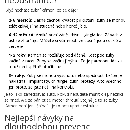
Když necháte zubní kámen, co se děje?
2-6 měsíců:
Dásně začnou krvácet při čištění, zuby se mohou
zdát citlivější na studené nebo horké jídlo.
6-12 měsíců:
Vzniká první zánět dásní - gingivitida. Zápach z
úst se zhoršuje. Můžete si všimnout, že dásně jsou oteklé a
červené.
1-2 roky:
Kámen se rozšiřuje pod dásně. Kost pod zuby
začíná ztrácet. Zuby se začínají hýbat. To je parodontitida - a
to už není zpětně otočitelné.
3+ roky:
Zuby se mohou vysunout nebo spadnout. Léčba je
nákladná - implantáty, chirurgie, zubní protézy. A to všechno
jen proto, že jste nešli na kontrolu.
Je to jako zanedbávat auto. Pokud nebudete měnit olej, nezničí
se hned. Ale za pár let se motor zhroutí. Stejně je to se zuby.
Kámen není jen „špína“ - je to postupná destrukce.
Nejlepší návyky na
dlouhodobou prevenci