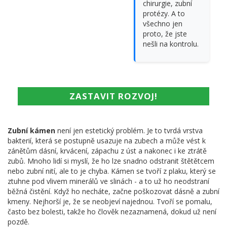
chirurgie, zubní
protézy. A to
všechno jen
proto, že jste
nešli na kontrolu.
ZASTAVIT ROZVOJ!
Zubní kámen
není jen estetický problém. Je to tvrdá vrstva
bakterií, která se postupně usazuje na zubech a může vést k
zánětům dásní, krvácení, zápachu z úst a nakonec i ke ztrátě
zubů. Mnoho lidí si myslí, že ho lze snadno odstranit štětětcem
nebo zubní nití, ale to je chyba. Kámen se tvoří z plaku, který se
ztuhne pod vlivem minerálů ve slinách - a to už ho neodstraní
běžná čistění. Když ho necháte, začne poškozovat dásně a zubní
kmeny. Nejhorší je, že se neobjeví najednou. Tvoří se pomalu,
často bez bolesti, takže ho člověk nezaznamená, dokud už není
pozdě.