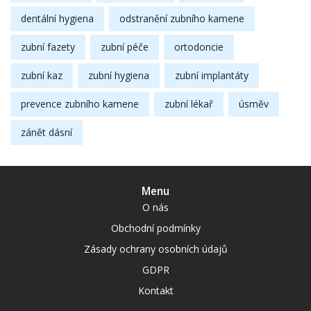
dentální hygiena
odstranění zubního kamene
zubní fazety
zubní péče
ortodoncie
zubní kaz
zubní hygiena
zubní implantáty
prevence zubního kamene
zubní lékař
úsměv
zánět dásní
Menu
O nás
Obchodní podmínky
Zásady ochrany osobních údajů
GDPR
Kontakt