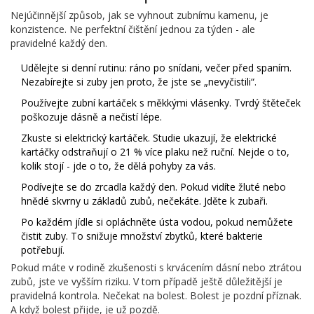
Nejúčinnější způsob, jak se vyhnout zubnímu kamenu, je
konzistence. Ne perfektní čištění jednou za týden - ale
pravidelné každý den.
Udělejte si denní rutinu: ráno po snídani, večer před spaním.
Nezabírejte si zuby jen proto, že jste se „nevyčistili“.
Používejte zubní kartáček s měkkými vlásenky. Tvrdý štěteček
poškozuje dásně a nečistí lépe.
Zkuste si elektrický kartáček. Studie ukazují, že elektrické
kartáčky odstraňují o 21 % více plaku než ruční. Nejde o to,
kolik stojí - jde o to, že dělá pohyby za vás.
Podívejte se do zrcadla každý den. Pokud vidíte žluté nebo
hnědé skvrny u základů zubů, nečekáte. Jděte k zubaři.
Po každém jídle si opláchněte ústa vodou, pokud nemůžete
čistit zuby. To snižuje množství zbytků, které bakterie
potřebují.
Pokud máte v rodině zkušenosti s krvácením dásní nebo ztrátou
zubů, jste ve vyšším riziku. V tom případě ještě důležitější je
pravidelná kontrola. Nečekat na bolest. Bolest je pozdní příznak.
A když bolest přijde, je už pozdě.