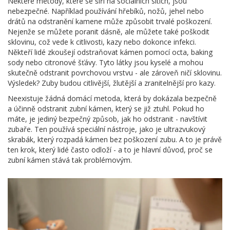
Některé metody, které se šíří na sociálních sítích, jsou
nebezpečné. Například používání hřebíků, nožů, jehel nebo
drátů na odstranění kamene může způsobit trvalé poškození.
Nejenže se můžete poranit dásně, ale můžete také poškodit
sklovinu, což vede k citlivosti, kazy nebo dokonce infekci.
Někteří lidé zkoušejí odstraňovat kámen pomocí octa, baking
sody nebo citronové šťávy. Tyto látky jsou kyselé a mohou
skutečně odstranit povrchovou vrstvu - ale zároveň ničí sklovinu.
Výsledek? Zuby budou citlivější, žlutější a zranitelnější pro kazy.
Neexistuje žádná domácí metoda, která by dokázala bezpečně
a účinně odstranit zubní kámen, který se již ztuhl. Pokud ho
máte, je jediný bezpečný způsob, jak ho odstranit - navštívit
zubaře. Ten používá speciální nástroje, jako je ultrazvukový
skrabák, který rozpadá kámen bez poškození zubu. A to je právě
ten krok, který lidé často odloží - a to je hlavní důvod, proč se
zubní kámen stává tak problémovým.