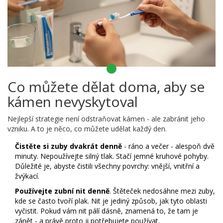
Co můžete dělat doma, aby se
kámen nevyskytoval
Nejlepší strategie není odstraňovat kámen - ale zabránit jeho
vzniku. A to je něco, co můžete udělat každý den.
Čistěte si zuby dvakrát denně
- ráno a večer - alespoň dvě
minuty. Nepoužívejte silný tlak. Stačí jemné kruhové pohyby.
Důležité je, abyste čistili všechny povrchy: vnější, vnitřní a
žvýkací.
Používejte zubní nit denně
. Štěteček nedosáhne mezi zuby,
kde se často tvoří plak. Nit je jediný způsob, jak tyto oblasti
vyčistit. Pokud vám nit pálí dásně, znamená to, že tam je
zánět - a právě proto ji potřebujete používat.