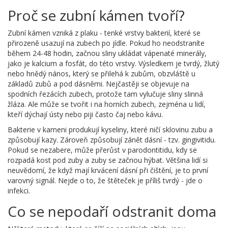
Proč se zubní kámen tvoří?
Zubní kámen vzniká z plaku - tenké vrstvy bakterií, které se
přirozeně usazují na zubech po jídle. Pokud ho neodstraníte
během 24-48 hodin, začnou sliny ukládat vápenaté minerály,
jako je kalcium a fosfát, do této vrstvy. Výsledkem je tvrdý, žlutý
nebo hnědý nános, který se přilehá k zubům, obzvláště u
základů zubů a pod dásněmi. Nejčastěji se objevuje na
spodních řezácích zubech, protože tam vylučuje sliny slinná
žláza. Ale může se tvořit i na horních zubech, zejména u lidí,
kteří dýchají ústy nebo piji často čaj nebo kávu.
Bakterie v kameni produkují kyseliny, které ničí sklovinu zubu a
způsobují kazy. Zároveň způsobují zánět dásní - tzv. gingivitidu.
Pokud se nezabere, může přerůst v parodontitidu, kdy se
rozpadá kost pod zuby a zuby se začnou hýbat. Většina lidí si
neuvědomí, že když mají krvácení dásní při čištění, je to první
varovný signál. Nejde o to, že štěteček je příliš tvrdý - jde o
infekci.
Co se nepodaří odstranit doma