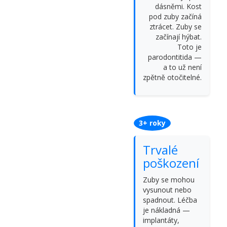
dásněmi. Kost
pod zuby začíná
ztrácet. Zuby se
začínají hýbat.
Toto je
parodontitida —
a to už není
zpětně otočitelné.
3+ roky
Trvalé
poškození
Zuby se mohou
vysunout nebo
spadnout. Léčba
je nákladná —
implantáty,