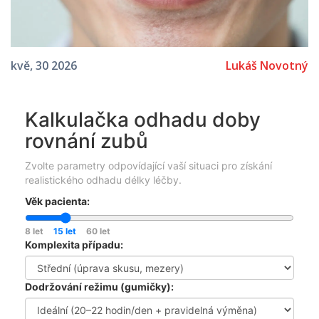
Lukáš Novotný
kvě, 30 2026
Kalkulačka odhadu doby
rovnání zubů
Zvolte parametry odpovídající vaší situaci pro získání
realistického odhadu délky léčby.
Věk pacienta:
8 let
15 let
60 let
Komplexita případu:
Dodržování režimu (gumičky):