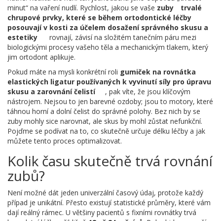
minut“ na vaření nudlí. Rychlost, jakou se vaše
zuby
trvalé
chrupové prvky, které se během ortodontické léčby
posouvají v kosti za účelem dosažení správného skusu a
estetiky
rovnají, závisí na složitém tanečním páru mezi
biologickými procesy vašeho těla a mechanickým tlakem, který
jim ortodont aplikuje.
Pokud máte na mysli konkrétní roli
gumiček na rovnátka
elastických ligatur používaných k vyvinutí síly pro úpravu
skusu a zarovnání čelistí
, pak víte, že jsou klíčovým
nástrojem. Nejsou to jen barevné ozdoby; jsou to motory, které
táhnou horní a dolní čelist do správné polohy. Bez nich by se
zuby mohly sice narovnat, ale skus by mohl zůstat nefunkční.
Pojďme se podívat na to, co skutečně určuje délku léčby a jak
můžete tento proces optimalizovat.
Kolik času skutečně trvá rovnání
zubů?
Není možné dát jeden univerzální časový údaj, protože každý
případ je unikátní. Přesto existují statistické průměry, které vám
dají reálný rámec. U většiny pacientů s fixními rovnátky trvá