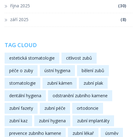
října 2025
(30)
září 2025
(8)
TAG CLOUD
estetická stomatologie
citlivost zubů
péče o zuby
ústní hygiena
bělení zubů
stomatologie
zubní kámen
zubní plak
dentální hygiena
odstranění zubního kamene
zubní fazety
zubní péče
ortodoncie
zubní kaz
zubní hygiena
zubní implantáty
prevence zubního kamene
zubní lékař
úsměv