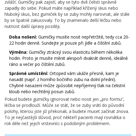
zvlášť. Gumičky pak zajistí, aby se tyto dvě čelisti správně
zapadly do sebe. Pokud máte například křížený skus nebo
hluboký skus, bez gumiček by se zuby mohly narovnat, ale stále
by se špatně zakusovaly. To by znamenalo delší léčbu nebo
nutnost další úpravy později.
Doba nošení:
Gumičky musíte nosit nepřetržitě, tedy cca 20-
22 hodin denně. Sundejte je pouze při jídle a čištění zubů.
Výměna:
Gumičky ztrácejí svou elasticitu během několika
hodin. Proto je musíte měnit alespoň dvakrát denně, ideálně
ráno a večer po čištění zubů.
Správné umístění:
Ortoped vám ukáže přesně, kam je
nasadit (např. z horního bočního zubu na dolní přední).
Chybné nasazení může způsobit nepříjemný tlak na čelistní
kloub nebo nechtěný posun zubů.
Pokud budete gumičky ignorovat nebo nosit jen „pro formu“,
léčba se prodlouží. Může se stát, že se zuby vrátí do původní
polohy, kterou jste již překonali, a budete muset začínat znova.
To je nejčastější důvod, proč někteří pacienti mají rovnátka o
rok déle než jejich vrstevníci s podobným problémem.