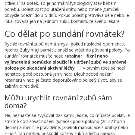
citlivější na dotek. To je normální fyziologický stav během
pohybu. Bolestivost po utažení drátu nebo změně gumiček
obvykle odezní do 3-5 dnů. Pokud bolest přetrvává déle nebo je
lokalizovaná jen na jednom zubu, kontaktujte svého lékaře.
Co dělat po sundání rovnátek?
Rychlé rovnání zubů nemá smysl, pokud následně opomenete
retenci. Zuby mají paměť a snaží se vrátit do původní polohy. Po
sundání rovnátek musíte nosit
retainer
fixní nebo
vyjímatelná pomůcka sloužící k udržení zubů ve správné
poloze po skončení aktivní léčby
. V prvním roce se nosí
nonstop, poté postupně jen v noci. Dlouhodobé nošení
retaineru v noci je často doporučováno po celý život, aby se
zabránilo recidivě.
Můžu urychlit rovnání zubů sám
doma?
Ne, nesnažte se zvyšovat tlak sami. Jediné, co můžete udělat, je
striktně dodržovat nošení gumiček podle pokynů (20-22 hodin
denně) a měnit je pravidelně. Jakékoli manipulace s drátky nebo
silnější tah mohou poškodit kořeny zubů a léčbu naopak