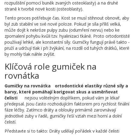
rozpuštění pomocí buněk zvaných osteoklasty) a na druhé
straně k tvorbě nové kosti (osteoblasty).
Tento proces potřebuje čas. Kost se musí stihnout obnovit, aby
byl zub stabilní ve své nové poloze. Pokud je síla příliš velká,
může dojít k nekróze pulpy zubu (odumření nervu) nebo ke
zpomalení pohybu kvůli tzv. hyalinizaci tkáně. Proto ortodontisté
používají lehké, ale konstantní síly. Gumičky fungují právě takto -
pruží a udržují tlak i při žvýkání, na rozdíl od tuhých drátků, které
by mohly tlak náhle zvýšit.
Klíčová role gumiček na
rovnátka
Gumičky na rovnátka
ortodontické elastiky různé síly a
barvy, které pomáhají korigovat skus a usměrňovat
čelisti
nejsou volitelným doplňkem, pokud vám je lékař
předepsal. Jsou často rozhodujícím faktorem pro rychlost finální
fáze léčby. Zatímco dráty a oblouky primárně zarovnávají
jednotlivé zuby v řadě, gumičky řeší vztah mezi horní a dolní
čelistí.
Představte si to takto: Dráty udělají pořádek v každé čelisti