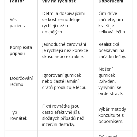
Faktor
Vliv na rychlost
Doporučení
Dětmi a dospívajícími
Čím dříve
Věk
se kost remodeluje
začnete, tím
pacienta
rychleji než u
kratší je
dospělých.
celková léčba.
Jednoduché zarovnání
Realistická
Komplexita
je rychlejší než korekce
očekávání na
případu
skusu nebo extrakce.
začátku léčby.
Nošení
Ignorování gumiček
gumiček
Dodržování
nebo časté lámání
22h/den,
režimu
drátů prodlužuje léčbu.
vyhýbání se
tvrdé stravě.
Fixní rovnátka jsou
Výběr metody
Typ
často efektivnější u
konzultujte s
rovnátek
složitých případů než
odborníkem.
inzerční destičky.
Důkladné