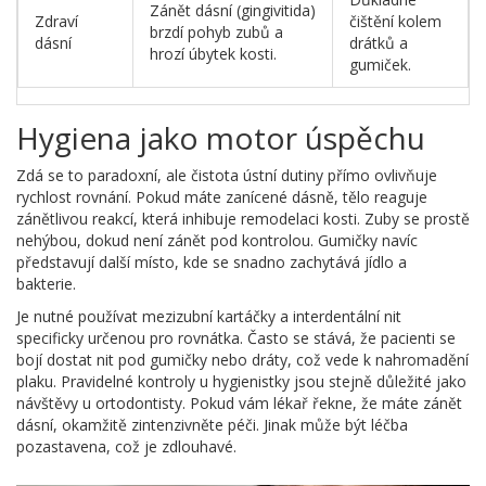
Zánět dásní (gingivitida)
Zdraví
čištění kolem
brzdí pohyb zubů a
dásní
drátků a
hrozí úbytek kosti.
gumiček.
Hygiena jako motor úspěchu
Zdá se to paradoxní, ale čistota ústní dutiny přímo ovlivňuje
rychlost rovnání. Pokud máte zanícené dásně, tělo reaguje
zánětlivou reakcí, která inhibuje remodelaci kosti. Zuby se prostě
nehýbou, dokud není zánět pod kontrolou. Gumičky navíc
představují další místo, kde se snadno zachytává jídlo a
bakterie.
Je nutné používat mezizubní kartáčky a interdentální nit
specificky určenou pro rovnátka. Často se stává, že pacienti se
bojí dostat nit pod gumičky nebo dráty, což vede k nahromadění
plaku. Pravidelné kontroly u hygienistky jsou stejně důležité jako
návštěvy u ortodontisty. Pokud vám lékař řekne, že máte zánět
dásní, okamžitě zintenzivněte péči. Jinak může být léčba
pozastavena, což je zdlouhavé.