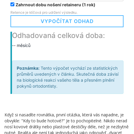
Zahrnout dobu nošení retaineru (1 rok)
Retence je klíčová pro udržení výsledku.
VYPOČÍTAT ODHAD
Odhadovaná celková doba:
-- měsíců
Poznámka:
Tento výpočet vychází ze statistických
průměrů uvedených v článku. Skutečná doba závisí
na biologické reakci vašeho těla a přesném plnění
pokynů ortodontisty.
Když si nasadíte rovnátka, první otázka, která vás napadne, je
obvykle: "Kdy to bude hotové?" Je to pochopitelné. Nikdo nerad
nosí kovové drátky nebo plastové destičky déle, než je nezbytně
nutné. Realita ale není tak jednoduchá jako odpověď „dvacet