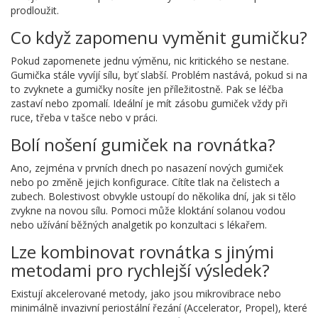
prodloužit.
Co když zapomenu vyměnit gumičku?
Pokud zapomenete jednu výměnu, nic kritického se nestane.
Gumička stále vyvíjí sílu, byť slabší. Problém nastává, pokud si na
to zvyknete a gumičky nosíte jen příležitostně. Pak se léčba
zastaví nebo zpomalí. Ideální je mít zásobu gumiček vždy při
ruce, třeba v tašce nebo v práci.
Bolí nošení gumiček na rovnátka?
Ano, zejména v prvních dnech po nasazení nových gumiček
nebo po změně jejich konfigurace. Cítíte tlak na čelistech a
zubech. Bolestivost obvykle ustoupí do několika dní, jak si tělo
zvykne na novou sílu. Pomoci může kloktání solanou vodou
nebo užívání běžných analgetik po konzultaci s lékařem.
Lze kombinovat rovnátka s jinými
metodami pro rychlejší výsledek?
Existují akcelerované metody, jako jsou mikrovibrace nebo
minimálně invazivní periostální řezání (Accelerator, Propel), které