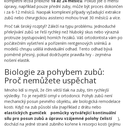
kompletní léčba přibližně
18 až 24 měsíců
. Pokud jde o menší
úpravy, například pouze přední zuby, může být proces dokončen
i za 6-12 měsíců. Naopak komplexní případy vyžadující extrakce
zubů nebo chirurgickou asistenci mohou trvat 30 měsíců a více.
Proč tak široký rozptyl? Záleží na typu problému. Jednoduché
překrývání zubů se řeší rychleji než hluboký skus nebo výrazná
protruzie (vystupování) horních řezáků. Váš ortodontista vám po
počátečním vyšetření a pořízením rentgenových snímků a
modelů chrupu udělá individuální odhad. Tento odhad bývá
poměrně přesný, pokud dodržujete pravidla hry - zejména
nošení elastik.
Biologie za pohybem zubů:
Proč nemůžete uspěchat
Mnoho lidí si myslí, že čím větší tlak na zuby, tím rychlejší
výsledky. To je největší omyl v ortodoncii. Pohyb zubů není
mechanický posun pevného objektu, ale biologická remodelace
kosti. Když na zub působí síla (například z drátu nebo
elastických gumiček
pomůcky vytvářející kontinuální
sílu pro posun zubů a úpravu vzájemné polohy čelistí
),
dochází na jedné straně zubního kořene k resorpci kosti (jejímu