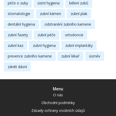
péče o zuby
ústní hygiena
bělení zubů
stomatologie
zubní kámen
zubní plak
dentální hygiena
odstranění zubního kamene
zubní fazety
zubní péče
ortodoncie
zubní kaz
zubní hygiena
zubní implantáty
prevence zubního kamene
zubní lékař
úsměv
zánět dásní
Menu
O nás
Obchodní podmínky
Zásady ochrany osobních údajů