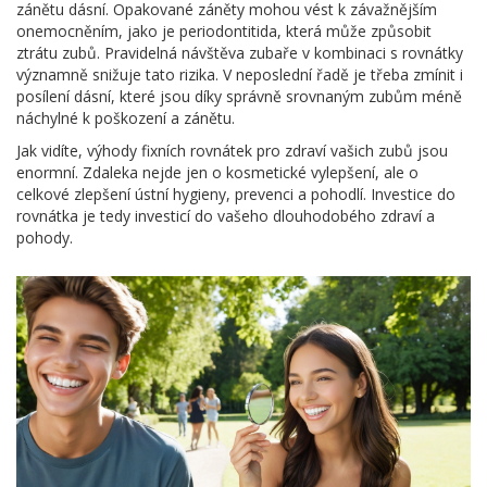
zánětu dásní. Opakované záněty mohou vést k závažnějším
onemocněním, jako je periodontitida, která může způsobit
ztrátu zubů. Pravidelná návštěva zubaře v kombinaci s rovnátky
významně snižuje tato rizika. V neposlední řadě je třeba zmínit i
posílení dásní, které jsou díky správně srovnaným zubům méně
náchylné k poškození a zánětu.
Jak vidíte, výhody fixních rovnátek pro zdraví vašich zubů jsou
enormní. Zdaleka nejde jen o kosmetické vylepšení, ale o
celkové zlepšení ústní hygieny, prevenci a pohodlí. Investice do
rovnátka je tedy investicí do vašeho dlouhodobého zdraví a
pohody.