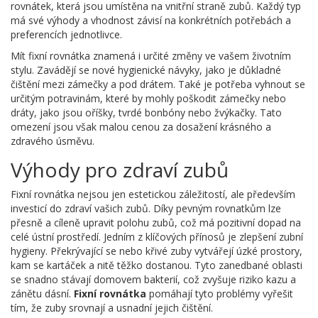
rovnátek, která jsou umístěna na vnitřní straně zubů. Každý typ
má své výhody a vhodnost závisí na konkrétních potřebách a
preferencích jednotlivce.
Mít fixní rovnátka znamená i určité změny ve vašem životním
stylu. Zavádějí se nové hygienické návyky, jako je důkladné
čištění mezi zámečky a pod drátem. Také je potřeba vyhnout se
určitým potravinám, které by mohly poškodit zámečky nebo
dráty, jako jsou oříšky, tvrdé bonbóny nebo žvýkačky. Tato
omezení jsou však malou cenou za dosažení krásného a
zdravého úsměvu.
Výhody pro zdraví zubů
Fixní rovnátka nejsou jen estetickou záležitostí, ale především
investicí do zdraví vašich zubů. Díky pevným rovnatkům lze
přesně a cíleně upravit polohu zubů, což má pozitivní dopad na
celé ústní prostředí. Jedním z klíčových přínosů je zlepšení zubní
hygieny. Překrývající se nebo křivé zuby vytvářejí úzké prostory,
kam se kartáček a nitě těžko dostanou. Tyto zanedbané oblasti
se snadno stávají domovem bakterií, což zvyšuje riziko kazu a
zánětu dásní.
Fixní rovnátka
pomáhají tyto problémy vyřešit
tím, že zuby srovnají a usnadní jejich čištění.