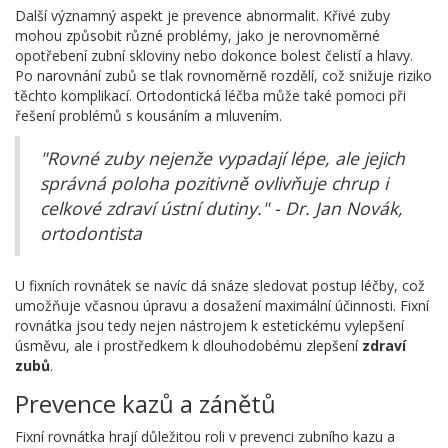
Další významný aspekt je prevence abnormalit. Křivé zuby
mohou způsobit různé problémy, jako je nerovnoměrné
opotřebení zubní skloviny nebo dokonce bolest čelistí a hlavy.
Po narovnání zubů se tlak rovnoměrně rozdělí, což snižuje riziko
těchto komplikací. Ortodontická léčba může také pomoci při
řešení problémů s kousáním a mluvením.
"Rovné zuby nejenže vypadají lépe, ale jejich
správná poloha pozitivně ovlivňuje chrup i
celkové zdraví ústní dutiny." - Dr. Jan Novák,
ortodontista
U fixních rovnátek se navíc dá snáze sledovat postup léčby, což
umožňuje včasnou úpravu a dosažení maximální účinnosti. Fixní
rovnátka jsou tedy nejen nástrojem k estetickému vylepšení
úsměvu, ale i prostředkem k dlouhodobému zlepšení
zdraví
zubů
.
Prevence kazů a zánětů
Fixní rovnátka hrají důležitou roli v prevenci zubního kazu a