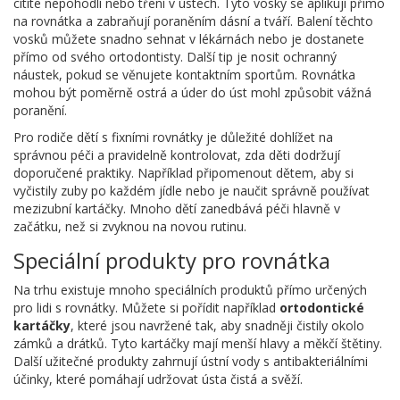
cítíte nepohodlí nebo tření v ústech. Tyto vosky se aplikují přímo
na rovnátka a zabraňují poraněním dásní a tváří. Balení těchto
vosků můžete snadno sehnat v lékárnách nebo je dostanete
přímo od svého ortodontisty. Další tip je nosit ochranný
náustek, pokud se věnujete kontaktním sportům. Rovnátka
mohou být poměrně ostrá a úder do úst mohl způsobit vážná
poranění.
Pro rodiče dětí s fixními rovnátky je důležité dohlížet na
správnou péči a pravidelně kontrolovat, zda děti dodržují
doporučené praktiky. Například připomenout dětem, aby si
vyčistily zuby po každém jídle nebo je naučit správně používat
mezizubní kartáčky. Mnoho dětí zanedbává péči hlavně v
začátku, než si zvyknou na novou rutinu.
Speciální produkty pro rovnátka
Na trhu existuje mnoho speciálních produktů přímo určených
pro lidi s rovnátky. Můžete si pořídit například
ortodontické
kartáčky
, které jsou navržené tak, aby snadněji čistily okolo
zámků a drátků. Tyto kartáčky mají menší hlavy a měkčí štětiny.
Další užitečné produkty zahrnují ústní vody s antibakteriálními
účinky, které pomáhají udržovat ústa čistá a svěží.