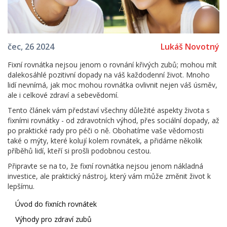
Lukáš Novotný
čec, 26 2024
Fixní rovnátka nejsou jenom o rovnání křivých zubů; mohou mít
dalekosáhlé pozitivní dopady na váš každodenní život. Mnoho
lidí nevnímá, jak moc mohou rovnátka ovlivnit nejen váš úsměv,
ale i celkové zdraví a sebevědomí.
Tento článek vám představí všechny důležité aspekty života s
fixními rovnátky - od zdravotních výhod, přes sociální dopady, až
po praktické rady pro péči o ně. Obohatíme vaše vědomosti
také o mýty, které kolují kolem rovnátek, a přidáme několik
příběhů lidí, kteří si prošli podobnou cestou.
Připravte se na to, že fixní rovnátka nejsou jenom nákladná
investice, ale praktický nástroj, který vám může změnit život k
lepšímu.
Úvod do fixních rovnátek
Výhody pro zdraví zubů