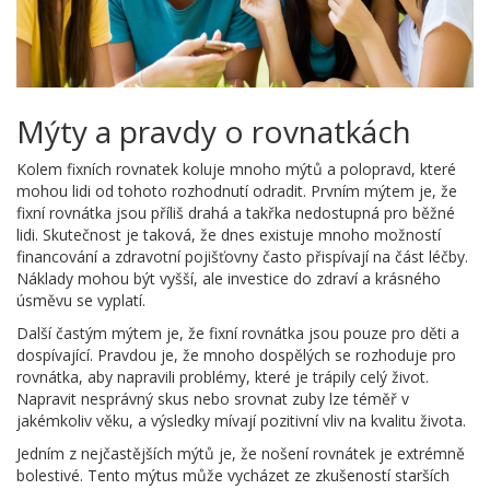
Mýty a pravdy o rovnatkách
Kolem fixních rovnatek koluje mnoho mýtů a polopravd, které
mohou lidi od tohoto rozhodnutí odradit. Prvním mýtem je, že
fixní rovnátka jsou příliš drahá a takřka nedostupná pro běžné
lidi. Skutečnost je taková, že dnes existuje mnoho možností
financování a zdravotní pojišťovny často přispívají na část léčby.
Náklady mohou být vyšší, ale investice do zdraví a krásného
úsměvu se vyplatí.
Další častým mýtem je, že fixní rovnátka jsou pouze pro děti a
dospívající. Pravdou je, že mnoho dospělých se rozhoduje pro
rovnátka, aby napravili problémy, které je trápily celý život.
Napravit nesprávný skus nebo srovnat zuby lze téměř v
jakémkoliv věku, a výsledky mívají pozitivní vliv na kvalitu života.
Jedním z nejčastějších mýtů je, že nošení rovnátek je extrémně
bolestivé. Tento mýtus může vycházet ze zkušeností starších