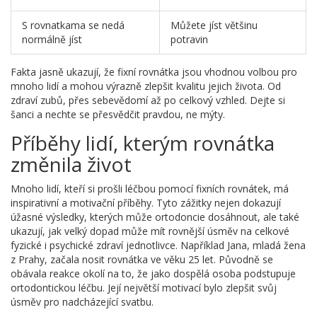
S rovnatkama se nedá
Můžete jíst většinu
normálně jíst
potravin
Fakta jasně ukazují, že fixní rovnátka jsou vhodnou volbou pro
mnoho lidí a mohou výrazně zlepšit kvalitu jejich života. Od
zdraví zubů, přes sebevědomí až po celkový vzhled. Dejte si
šanci a nechte se přesvědčit pravdou, ne mýty.
Příběhy lidí, kterým rovnátka
změnila život
Mnoho lidí, kteří si prošli léčbou pomocí fixních rovnátek, má
inspirativní a motivační příběhy. Tyto zážitky nejen dokazují
úžasné výsledky, kterých může ortodoncie dosáhnout, ale také
ukazují, jak velký dopad může mít rovnější úsměv na celkové
fyzické i psychické zdraví jednotlivce. Například Jana, mladá žena
z Prahy, začala nosit rovnátka ve věku 25 let. Původně se
obávala reakce okolí na to, že jako dospělá osoba podstupuje
ortodontickou léčbu. Její největší motivací bylo zlepšit svůj
úsměv pro nadcházející svatbu.