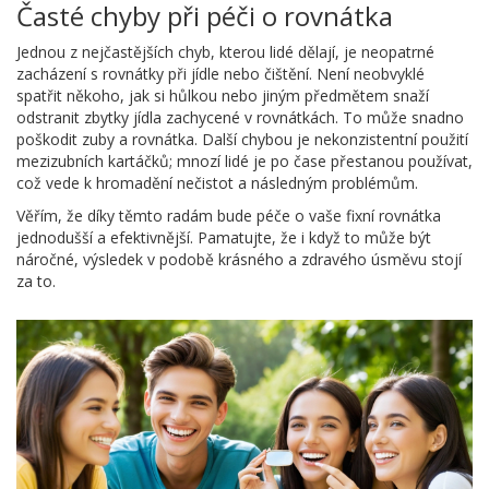
Časté chyby při péči o rovnátka
Jednou z nejčastějších chyb, kterou lidé dělají, je neopatrné
zacházení s rovnátky při jídle nebo čištění. Není neobvyklé
spatřit někoho, jak si hůlkou nebo jiným předmětem snaží
odstranit zbytky jídla zachycené v rovnátkách. To může snadno
poškodit zuby a rovnátka. Další chybou je nekonzistentní použití
mezizubních kartáčků; mnozí lidé je po čase přestanou používat,
což vede k hromadění nečistot a následným problémům.
Věřím, že díky těmto radám bude péče o vaše fixní rovnátka
jednodušší a efektivnější. Pamatujte, že i když to může být
náročné, výsledek v podobě krásného a zdravého úsměvu stojí
za to.