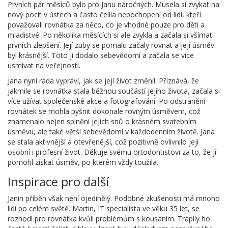
Prvních pár měsíců bylo pro Janu náročných. Musela si zvykat na
nový pocit v ústech a často čelila nepochopení od lidí, kteří
považovali rovnátka za něco, co je vhodné pouze pro děti a
mladistvé. Po několika měsících si ale zvykla a začala si všímat
prvních zlepšení. Její zuby se pomalu začaly rovnat a její úsměv
byl krásnější. Toto jí dodalo sebevědomí a začala se více
usmívat na veřejnosti.
Jana nyní ráda vypráví, jak se její život změnil. Přiznává, že
jakmile se rovnátka stala běžnou součástí jejího života, začala si
více užívat společenské akce a fotografování. Po odstranění
rovnátek se mohla pyšnit dokonale rovným úsměvem, což
znamenalo nejen splnění jejích snů o krásném svatebním
úsměvu, ale také větší sebevědomí v každodenním životě. Jana
se stala aktivnější a otevřenější, což pozitivně ovlivnilo její
osobní i profesní život. Děkuje svému ortodontistovi za to, že jí
pomohl získat úsměv, po kterém vždy toužila.
Inspirace pro další
Janin příběh však není ojedinělý. Podobné zkušenosti má mnoho
lidí po celém světě. Martin, IT specialista ve věku 35 let, se
rozhodl pro rovnátka kvůli problémům s kousáním. Trápily ho