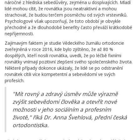
náročné z hlediska sebedůvěry, zejména u dospívajících. Mladí
lidé mohou cítit, že rovnátka jsou neatraktivní a mohou
strachovat, že budou terčem posměchu od svých vrstevníků.
Psychologové však upozorňují, že toto období je obvykle
přechodné a že dlouhodobé benefity často převáží krátkodobé
nepříjemnosti.
Zajímavým faktem je studie Vědeckého žurnálu ortodoncie
zveřejněná v roce 2016, kde bylo zjištěno, že až 80 %
dospělých, kteří nosili rovnátka, uvedli, že po léčbě fixními
rovnátky vnímají pozitivní zlepšení svého společenského života.
Některé případy dokonce ukázaly, že lidé se po odstranění
rovnátek cítili více kompetentní a sebevědomí ve svých
profesích.
"Mít rovný a zdravý úsměv může výrazně
zvýšit sebevědomí člověka a otevřít nové
možnosti v jeho sociálním a profesním
životě," říká Dr. Anna Švehlová, přední česká
ortodontistka.