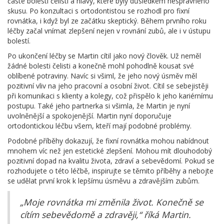
časté bolesti čelisti a hlavy, které byly důsledkem nesprávného
skusu. Po konzultaci s ortodontistou se rozhodl pro fixní
rovnátka, i když byl ze začátku skeptický. Během prvního roku
léčby začal vnímat zlepšení nejen v rovnání zubů, ale i v ústupu
bolestí.
Po ukončení léčby se Martin cítil jako nový člověk. Už neměl
žádné bolesti čelisti a konečně mohl pohodlně kousat své
oblíbené potraviny. Navíc si všiml, že jeho nový úsměv měl
pozitivní vliv na jeho pracovní a osobní život. Cítil se sebejistěji
při komunikaci s klienty a kolegy, což přispělo k jeho kariérnímu
postupu. Také jeho partnerka si všimla, že Martin je nyní
uvolněnější a spokojenější. Martin nyní doporučuje
ortodontickou léčbu všem, kteří mají podobné problémy.
Podobné příběhy dokazují, že fixní rovnátka mohou nabídnout
mnohem víc než jen estetické zlepšení. Mohou mít dlouhodobý
pozitivní dopad na kvalitu života, zdraví a sebevědomí. Pokud se
rozhodujete o této léčbě, inspirujte se těmito příběhy a nebojte
se udělat první krok k lepšímu úsměvu a zdravějším zubům.
„Moje rovnátka mi změnila život. Konečně se
cítím sebevědomě a zdravěji,“ říká Martin.