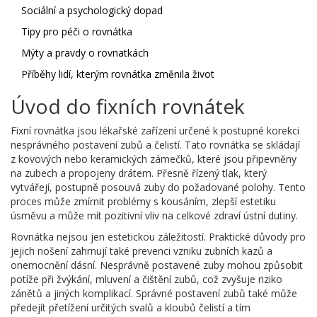
Sociální a psychologický dopad
Tipy pro péči o rovnátka
Mýty a pravdy o rovnatkách
Příběhy lidí, kterým rovnátka změnila život
Úvod do fixních rovnátek
Fixní rovnátka jsou lékařské zařízení určené k postupné korekci
nesprávného postavení zubů a čelistí. Tato rovnátka se skládají
z kovových nebo keramických zámečků, které jsou připevněny
na zubech a propojeny drátem. Přesně řízený tlak, který
vytvářejí, postupně posouvá zuby do požadované polohy. Tento
proces může zmírnit problémy s kousáním, zlepší estetiku
úsměvu a může mít pozitivní vliv na celkové zdraví ústní dutiny.
Rovnátka nejsou jen estetickou záležitostí. Praktické důvody pro
jejich nošení zahrnují také prevenci vzniku zubních kazů a
onemocnění dásní. Nesprávně postavené zuby mohou způsobit
potíže při žvýkání, mluvení a čištění zubů, což zvyšuje riziko
zánětů a jiných komplikací. Správné postavení zubů také může
předejít přetížení určitých svalů a kloubů čelistí a tím