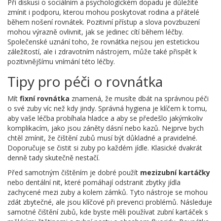
Při diskusi o sociálním a psychologickém dopadu je důležité
zmínit i podporu, kterou mohou poskytovat rodina a přátelé
během nošení rovnátek. Pozitivní přístup a slova povzbuzení
mohou výrazně ovlivnit, jak se jedinec cítí během léčby.
Společenské uznání toho, že rovnátka nejsou jen estetickou
záležitostí, ale i zdravotním nástrojem, může také přispět k
pozitivnějšímu vnímání této léčby.
Tipy pro péči o rovnátka
Mít
fixní rovnátka
znamená, že musíte dbát na správnou péči
o své zuby víc než kdy jindy. Správná hygiena je klíčem k tomu,
aby vaše léčba probíhala hladce a aby se předešlo jakýmkoliv
komplikacím, jako jsou záněty dásní nebo kazů. Nejprve bych
chtěl zmínit, že čištění zubů musí být důkladné a pravidelné.
Doporučuje se čistit si zuby po každém jídle. Klasické dvakrát
denně tady skutečně nestačí.
Před samotným čištěním je dobré použít
mezizubní kartáčky
nebo dentální nit, které pomáhají odstranit zbytky jídla
zachycené mezi zuby a kolem zámků. Tyto nástroje se mohou
zdát zbytečné, ale jsou klíčové při prevenci problémů. Následuje
samotné čištění zubů, kde byste měli používat zubní kartáček s