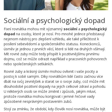
Sociální a psychologický dopad
Fixní rovnátka mohou mít významný
sociální
a
psychologický
dopad
na osoby, které je nosí. Pro mnohé jedince představují
nejenom nástroj pro zlepšení vzhledu, ale také příležitost k
posílení sebevědomí a společenského statusu. Koneckonců,
úsměv je jednou z prvních věcí, které si lidé na druhých všímají.
Mít rovné zuby může tedy přispět k pozitivnějšímu prvnímu
dojmu, což se může odrazit například v pracovních pohovorech
nebo společenských setkáních.
Rovné zuby a krásný úsměv mohou ovlivnit i vaše pocity a
postoj k sobě samým. Díky rovnátkům lidé často začnou více
dbát na svůj zevnějšek a starat se o svoje zuby, což může mít
dlouhodobé pozitivní dopady na jejich celkové zdraví a pohodu.
U některých osob se může změnit i způsob, jakým mluví,
protože rovnátka mohou korigovat i jemné řečové vady
způsobené nesprávným postavením zubů.
Stojí za zmínku, že období, kdy člověk nosí rovnátka, může být