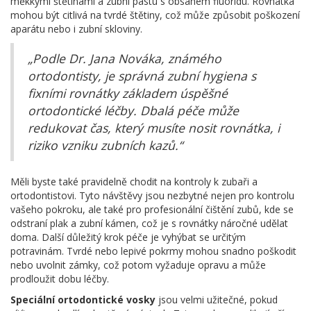
měkkými štětinami a zubní pastu s obsahem fluoridu. Rovnátka
mohou být citlivá na tvrdé štětiny, což může způsobit poškození
aparátu nebo i zubní skloviny.
„Podle Dr. Jana Nováka, známého
ortodontisty, je správná zubní hygiena s
fixními rovnátky základem úspěšné
ortodontické léčby. Dbalá péče může
redukovat čas, který musíte nosit rovnátka, i
riziko vzniku zubních kazů.“
Měli byste také pravidelně chodit na kontroly k zubaři a
ortodontistovi. Tyto návštěvy jsou nezbytné nejen pro kontrolu
vašeho pokroku, ale také pro profesionální čištění zubů, kde se
odstraní plak a zubní kámen, což je s rovnátky náročné udělat
doma. Další důležitý krok péče je vyhýbat se určitým
potravinám. Tvrdé nebo lepivé pokrmy mohou snadno poškodit
nebo uvolnit zámky, což potom vyžaduje opravu a může
prodloužit dobu léčby.
Speciální ortodontické vosky
jsou velmi užitečné, pokud