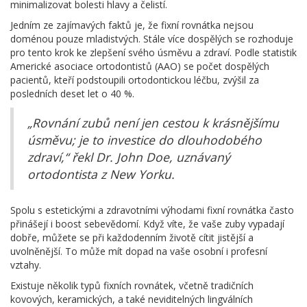
minimalizovat bolesti hlavy a čelistí.
Jedním ze zajímavých faktů je, že fixní rovnátka nejsou
doménou pouze mladistvých. Stále více dospělých se rozhoduje
pro tento krok ke zlepšení svého úsměvu a zdraví. Podle statistik
Americké asociace ortodontistů (AAO) se počet dospělých
pacientů, kteří podstoupili ortodontickou léčbu, zvýšil za
posledních deset let o 40 %.
„Rovnání zubů není jen cestou k krásnějšímu
úsměvu; je to investice do dlouhodobého
zdraví,“ řekl Dr. John Doe, uznávaný
ortodontista z New Yorku.
Spolu s estetickými a zdravotními výhodami fixní rovnátka často
přinášejí i boost sebevědomí. Když víte, že vaše zuby vypadají
dobře, můžete se při každodenním životě cítit jistější a
uvolněnější. To může mít dopad na vaše osobní i profesní
vztahy.
Existuje několik typů fixních rovnátek, včetně tradičních
kovových, keramických, a také neviditelných lingválních