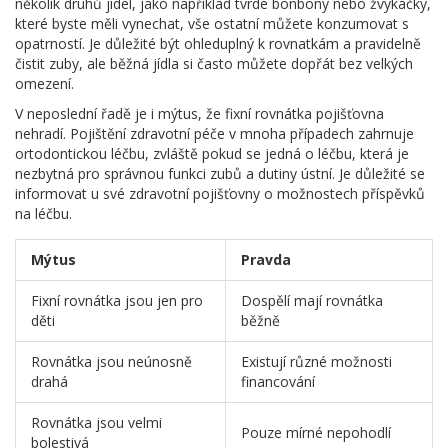
několik druhů jídel, jako například tvrdé bonbony nebo žvýkačky,
které byste měli vynechat, vše ostatní můžete konzumovat s
opatrností. Je důležité být ohleduplný k rovnatkám a pravidelně
čistit zuby, ale běžná jídla si často můžete dopřát bez velkých
omezení.
V neposlední řadě je i mýtus, že fixní rovnátka pojišťovna
nehradí. Pojištění zdravotní péče v mnoha případech zahrnuje
ortodontickou léčbu, zvláště pokud se jedná o léčbu, která je
nezbytná pro správnou funkci zubů a dutiny ústní. Je důležité se
informovat u své zdravotní pojišťovny o možnostech příspěvků
na léčbu.
Mýtus
Pravda
Fixní rovnátka jsou jen pro
Dospělí mají rovnátka
děti
běžně
Rovnátka jsou neúnosně
Existují různé možnosti
drahá
financování
Rovnátka jsou velmi
Pouze mírné nepohodlí
bolestivá