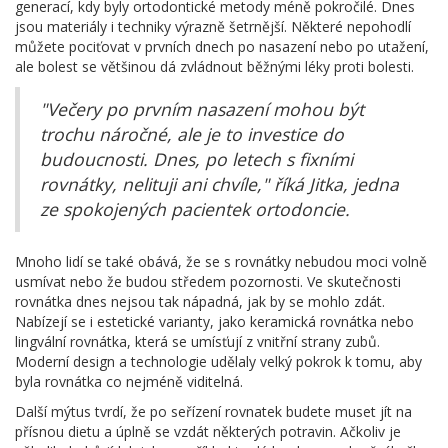
generací, kdy byly ortodontické metody méně pokročilé. Dnes
jsou materiály i techniky výrazně šetrnější. Některé nepohodlí
můžete pociťovat v prvních dnech po nasazení nebo po utažení,
ale bolest se většinou dá zvládnout běžnými léky proti bolesti.
"Večery po prvním nasazení mohou být
trochu náročné, ale je to investice do
budoucnosti. Dnes, po letech s fixními
rovnátky, nelituji ani chvíle," říká Jitka, jedna
ze spokojených pacientek ortodoncie.
Mnoho lidí se také obává, že se s rovnátky nebudou moci volně
usmívat nebo že budou středem pozornosti. Ve skutečnosti
rovnátka dnes nejsou tak nápadná, jak by se mohlo zdát.
Nabízejí se i estetické varianty, jako keramická rovnátka nebo
lingvální rovnátka, která se umísťují z vnitřní strany zubů.
Moderní design a technologie udělaly velký pokrok k tomu, aby
byla rovnátka co nejméně viditelná.
Další mýtus tvrdí, že po seřízení rovnatek budete muset jít na
přísnou dietu a úplně se vzdát některých potravin. Ačkoliv je