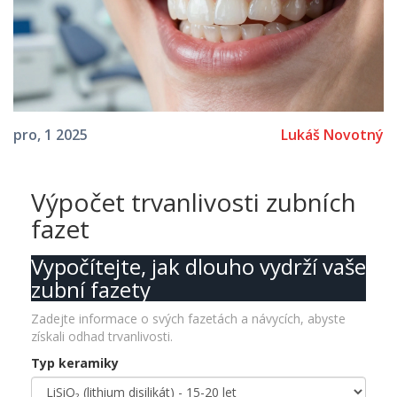
Lukáš Novotný
pro, 1 2025
Výpočet trvanlivosti zubních
fazet
Vypočítejte, jak dlouho vydrží vaše
zubní fazety
Zadejte informace o svých fazetách a návycích, abyste
získali odhad trvanlivosti.
Typ keramiky