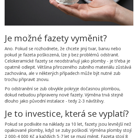
Je možné fazety vyměnit?
Ano. Pokud se rozhodnete, že chcete jiný tvar, barvu nebo
pokud je fazeta poškozená, lze ji bez problémů odstranit.
Celokeramické fazety se neodstraňují jako plomby - je třeba je
opatrně odlepit. Většina přirozeného zubního materiálu zůstává
zachována, ale v některých případech může být nutné zub
trochu připravit znovu.
Po odstranění se zub obvykle pokryje dočasnou plombou,
dokud nebudou připraveny nové fazety. Výměna trvá stejně
dlouho jako původní instalace - tedy 2-3 návštěvy.
Je to investice, která se vyplatí?
Pokud se podíváte na náklady za 10 let, fazety jsou levnější než
opakované plomby, když se zuby poškodí. Výměna plomby stojí
2 000-4 000 Kč a každých 5-7 let se musí měnit. Fazeta stojí 8