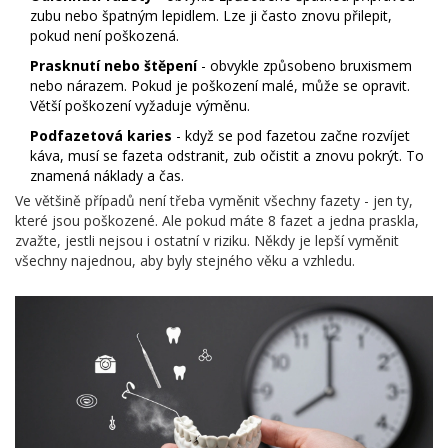
zubu nebo špatným lepidlem. Lze ji často znovu přilepit,
pokud není poškozená.
Prasknutí nebo štěpení
- obvykle způsobeno bruxismem
nebo nárazem. Pokud je poškození malé, může se opravit.
Větší poškození vyžaduje výměnu.
Podfazetová karies
- když se pod fazetou začne rozvíjet
káva, musí se fazeta odstranit, zub očistit a znovu pokrýt. To
znamená náklady a čas.
Ve většině případů není třeba vyměnit všechny fazety - jen ty,
které jsou poškozené. Ale pokud máte 8 fazet a jedna praskla,
zvažte, jestli nejsou i ostatní v riziku. Někdy je lepší vyměnit
všechny najednou, aby byly stejného věku a vzhledu.