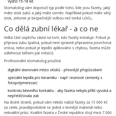
Vydrží 15-18 let.
Stomatolog vám doporučí typ podle toho, kde jsou fazety, jaký
máte stisk zubů a jaký máte úsměv. Například pokud máte silný
stisk, zirkonie je bezpečnější volbou než tenká LiSiO₂.
Co dělá zubní lékař - a co ne
Velká část úspěchu závisí na tom, kdo fazety instaluje. Pokud je
příprava zubu špatná, pokud není správně připravena povrchová
vrstva, nebo pokud je lepidlo aplikováno s chybou, fazeta může
odlehnout během pár měsíců.
Profesionální stomatolog používá:
digitální skenování místo otisků - přesnější přizpůsobení
speciální lepidla pro keramiku - např. resinové cementy s
fotopolymerezací
kontrolu bitevního kontaktu - aby fazeta nebyla příliš vysoká a
nepřetěžovala zub
Na druhé straně, pokud vám někdo nabízí fazety za 15 000 Kč
za celek, pravděpodobně se jedná o levnější materiál nebo
nekvalitní práci. Kvalitní fazeta v České republice stojí mezi 7 000