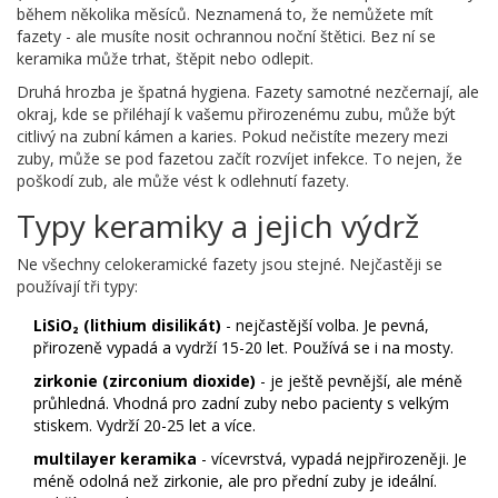
během několika měsíců. Neznamená to, že nemůžete mít
fazety - ale musíte nosit ochrannou noční štětici. Bez ní se
keramika může trhat, štěpit nebo odlepit.
Druhá hrozba je špatná hygiena. Fazety samotné nezčernají, ale
okraj, kde se přiléhají k vašemu přirozenému zubu, může být
citlivý na zubní kámen a karies. Pokud nečistíte mezery mezi
zuby, může se pod fazetou začít rozvíjet infekce. To nejen, že
poškodí zub, ale může vést k odlehnutí fazety.
Typy keramiky a jejich výdrž
Ne všechny celokeramické fazety jsou stejné. Nejčastěji se
používají tři typy:
LiSiO₂ (lithium disilikát)
- nejčastější volba. Je pevná,
přirozeně vypadá a vydrží 15-20 let. Používá se i na mosty.
zirkonie (zirconium dioxide)
- je ještě pevnější, ale méně
průhledná. Vhodná pro zadní zuby nebo pacienty s velkým
stiskem. Vydrží 20-25 let a více.
multilayer keramika
- vícevrstvá, vypadá nejpřirozeněji. Je
méně odolná než zirkonie, ale pro přední zuby je ideální.