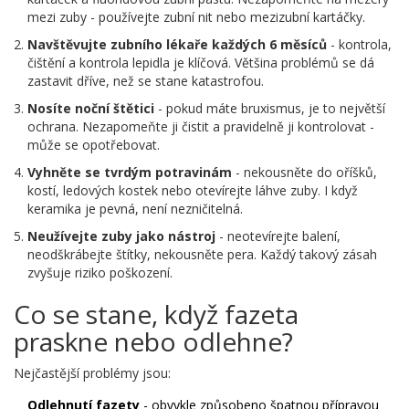
mezi zuby - používejte zubní nit nebo mezizubní kartáčky.
Navštěvujte zubního lékaře každých 6 měsíců
- kontrola,
čištění a kontrola lepidla je klíčová. Většina problémů se dá
zastavit dříve, než se stane katastrofou.
Nosíte noční štětici
- pokud máte bruxismus, je to největší
ochrana. Nezapomeňte ji čistit a pravidelně ji kontrolovat -
může se opotřebovat.
Vyhněte se tvrdým potravinám
- nekousněte do oříšků,
kostí, ledových kostek nebo otevírejte láhve zuby. I když
keramika je pevná, není nezničitelná.
Neužívejte zuby jako nástroj
- neotevírejte balení,
neodškrábejte štítky, nekousněte pera. Každý takový zásah
zvyšuje riziko poškození.
Co se stane, když fazeta
praskne nebo odlehne?
Nejčastější problémy jsou:
Odlehnutí fazety
- obvykle způsobeno špatnou přípravou