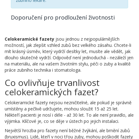
zubního lékaře.
Doporučení pro prodloužení životnosti
Celokeramické fazety
jsou jednou z nejpopulárnějších
možností, jak zlepšit vzhled zubů bez velkého zásahu. Chcete-li
mít krásný úsměv, který vydrží desítky let, musíte ale vědět, jak
dlouho skutečně vydrží. Odpověď není jednoduchá - nezáleží jen
na materiálu, ale na vašem životním stylu, péči o zuby a kvalitě
práce zubního technika i stomatologa.
Co ovlivňuje trvanlivost
celokeramických fazet?
Celokeramické fazety nejsou nezničitelné, ale pokud je správně
umístěny a pečlivě udržujete, mohou sloužit 15 až 25 let.
Někteří pacienti je nosí i déle - až 30 let. To ale není pravidlo, ale
výjimka. Klíčové je, co se děje v ústech po jejich instalaci.
Největší hrozba pro fazety není běžné žvýkání, ale brnění zubů
(bruxismus). Lidé, kteří v noci třou zuby, mohou poškodit fazety