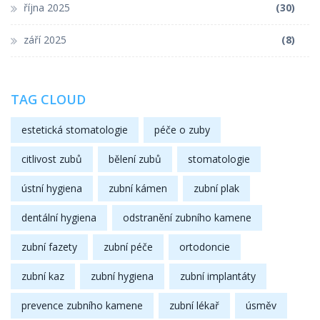
října 2025
(30)
září 2025
(8)
TAG CLOUD
estetická stomatologie
péče o zuby
citlivost zubů
bělení zubů
stomatologie
ústní hygiena
zubní kámen
zubní plak
dentální hygiena
odstranění zubního kamene
zubní fazety
zubní péče
ortodoncie
zubní kaz
zubní hygiena
zubní implantáty
prevence zubního kamene
zubní lékař
úsměv