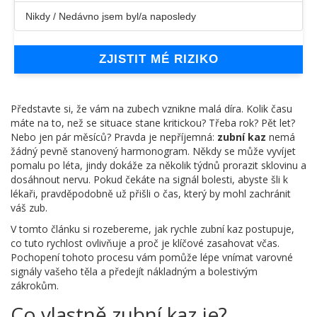
Nikdy / Nedávno jsem byl/a naposledy
ZJISTIT MÉ RIZIKO
Představte si, že vám na zubech vznikne malá díra. Kolik času
máte na to, než se situace stane kritickou? Třeba rok? Pět let?
Nebo jen pár měsíců? Pravda je nepříjemná:
zubní kaz
nemá
žádný pevně stanovený harmonogram. Někdy se může vyvíjet
pomalu po léta, jindy dokáže za několik týdnů prorazit sklovinu a
dosáhnout nervu. Pokud čekáte na signál bolesti, abyste šli k
lékaři, pravděpodobně už přišli o čas, který by mohl zachránit
váš zub.
V tomto článku si rozebereme, jak rychle zubní kaz postupuje,
co tuto rychlost ovlivňuje a proč je klíčové zasahovat včas.
Pochopení tohoto procesu vám pomůže lépe vnímat varovné
signály vašeho těla a předejít nákladným a bolestivým
zákrokům.
Co vlastně zubní kaz je?