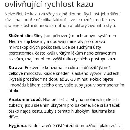
ovlivňující rychlost kazu
Nelze říct, že kaz trvá vždy stejně dlouho. Rychlost jeho šíření
závisí na souhře několika faktorů. Lze je rozdělit na faktory
spojené s ústní dutinou samotnou a faktory životního stylu.
Složení slin:
Sliny jsou přirozeným ochranným systémem.
Neutralizují kyseliny a dodávají minerály pro opravu
mikroskopických poškození. Lidé se suchými ústy
(xerostomie), často kvůli určitým lékům nebo zdravotním
stavům, mají mnohem vyšší riziko rychlého postupu kazu.
Strava:
Frekvence konzumace cukru je důležitější než
celkové množství. Každé snědení sladkého vytvoří v ústech
„kyselé prostředí“ na dobu až 20-30 minut. Pokud pijete
limonádu během celého dne, vaše zuby jsou v permanentním
útoku.
Anatomie zubů:
Hlouběji ležící rýhy na molarech (mlecích
zubech) jsou ideálním úkrytem pro bakterie, kde si kartáček
těžko najde cestu. Zuby s těmito hlubokými fisuremi kazí
dříve.
Hygiena:
Nedostatečné čištění zubů umožňuje plaku zrát a