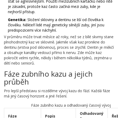
stát se agresivnějším. Použití mezizubních kartáčků nebo nitě
je zásadní, protože kaz často začíná mezi zuby, kde je
nejhorší přístup.
Genetika:
Složení skloviny a dentinu se liší od člověka k
člověku. Někteří lidé mají geneticky silnější zuby, jiní jsou
predispozicemi více náchylní.
V průměru může trvat měsíce až roky, než se z bílé skvrny stane
plnohodnotný kaz ve sklovině. Jakmile však kaz pronikne do
dentinu (vrstva pod sklovinou), proces se zrychlí. Dentin je měkčí
a obsahuje kanálky vedoucí přímo k nervu. Zde může kaz
pokročit velmi rychle, někdy i během několika týdnů, zejména u
dětí nebo seniorů.
Fáze zubního kazu a jejich
průběh
Pro lepší představu si rozdělme vývoj kazu do fází. Každá fáze
má jiný časový horizont a jiné řešení.
Fáze zubního kazu a odhadovaný časový vývoj
Odhadovaný
Fáze
Popis
Řeš