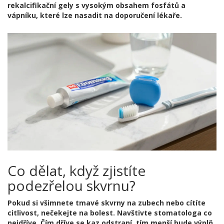
rekalcifikační gely s vysokým obsahem fosfátů a
vápníku, které lze nasadit na doporučení lékaře.
Co dělat, když zjistíte
podezřelou skvrnu?
Pokud si všimnete tmavé skvrny na zubech nebo cítíte
citlivost, nečekejte na bolest. Navštivte stomatologa co
nejdříve. Čím dříve se kaz odstraní, tím menší bude výplň