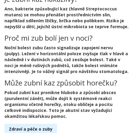
Ano, bakterie způsobující kaz (hlavně Streptococcus
mutans) se mohou přenášet prostřednictvím slin,
například sdílením lžičky, brčka nebo polibkem. Riziko je
nejvyšší u dětí, jejichž ústní mikrobiota se teprve formuje.
Proč mi zub bolí jen v noci?
Noční bolest zubu často signalizuje zapojení nervu
(pulpy). Ležení v horizontální poloze zvyšuje tlak v hlavě a
následně i v dutinách zubů, což zesiluje bolest. Také v
noci je méně rušivých podnětů, takže bolest vnímáte
intenzivněji. Je to vážný signál pro návštěvu stomatologa.
Může zubní kaz způsobit horečku?
Pokud zubní kaz pronikne hluboko a způsobí absces
(purulentní zánět), může dojít k systémové reakci
organismu včetně horečky, otoku obličeje a pocitu
celkové indispozice. Toto je akutní stav vyžadující
okamžitou lékařskou pomoc.
Zdraví a péče o zuby