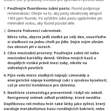
Používejte fluoridovou zubní pastu:
Fluorid podporuje
remineralizaci. Dbejte na to, aby pasty obsahovaly alespoň
1450 ppm fluoridu. Po vyčištění zubů pastu vypláchněte jen
minimálně vodou, aby fluorid působil déle.
Omezte frekvenci cukrovinek:
Místo toho, abyste jedli sladké po celý den, soustřeďte
si sladkosti na jednu chvíli po jídle. Dejte svým slinám
čas obnovit pH v ústech.
Cište mezizubní prostory:
Používejte zubní niť nebo
mezizubní kartáčky denně. Většina nových kazů u
dospělých vzniká právě mezi zuby, nikoliv na
viditelných površích.
Pijte vodu místo sladkých nápojů:
Limonády a
energetické nápoje kombinují cukr s vysokou kyselostí,
což je smrtící kombinace pro sklovinu.
Navštivte stomatologa preventivně:
I když nic nebolí.
Rentgenový snímek odhalí problémy, které nevidíte.
Doplňkovou roli mohou hrát také látky jako xylitol, který
narušuje metabolismus kazu-vznášejících bakterií, nebo