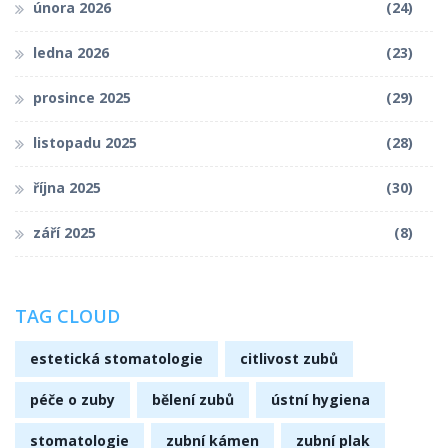
února 2026
(24)
ledna 2026
(23)
prosince 2025
(29)
listopadu 2025
(28)
října 2025
(30)
září 2025
(8)
TAG CLOUD
estetická stomatologie
citlivost zubů
péče o zuby
bělení zubů
ústní hygiena
stomatologie
zubní kámen
zubní plak