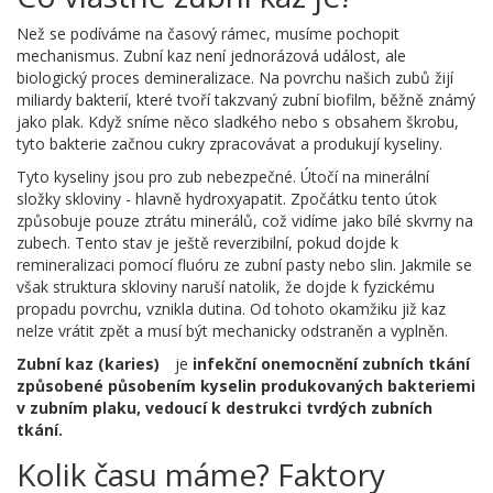
Než se podíváme na časový rámec, musíme pochopit
mechanismus. Zubní kaz není jednorázová událost, ale
biologický proces demineralizace. Na povrchu našich zubů žijí
miliardy bakterií, které tvoří takzvaný zubní biofilm, běžně známý
jako plak. Když sníme něco sladkého nebo s obsahem škrobu,
tyto bakterie začnou cukry zpracovávat a produkují kyseliny.
Tyto kyseliny jsou pro zub nebezpečné. Útočí na minerální
složky skloviny - hlavně hydroxyapatit. Zpočátku tento útok
způsobuje pouze ztrátu minerálů, což vidíme jako bílé skvrny na
zubech. Tento stav je ještě reverzibilní, pokud dojde k
remineralizaci pomocí fluóru ze zubní pasty nebo slin. Jakmile se
však struktura skloviny naruší natolik, že dojde k fyzickému
propadu povrchu, vznikla dutina. Od tohoto okamžiku již kaz
nelze vrátit zpět a musí být mechanicky odstraněn a vyplněn.
Zubní kaz (karies)
je
infekční onemocnění zubních tkání
způsobené působením kyselin produkovaných bakteriemi
v zubním plaku, vedoucí k destrukci tvrdých zubních
tkání.
Kolik času máme? Faktory