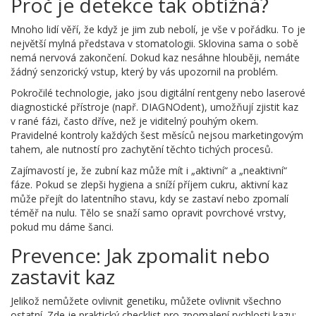
Proč je detekce tak obtížná?
Mnoho lidí věří, že když je jim zub nebolí, je vše v pořádku. To je
největší mylná představa v stomatologii. Sklovina sama o sobě
nemá nervová zakončení. Dokud kaz nesáhne hlouběji, nemáte
žádný senzorický vstup, který by vás upozornil na problém.
Pokročilé technologie, jako jsou digitální rentgeny nebo laserové
diagnostické přístroje (např. DIAGNOdent), umožňují zjistit kaz
v rané fázi, často dříve, než je viditelný pouhým okem.
Pravidelné kontroly každých šest měsíců nejsou marketingovým
tahem, ale nutností pro zachytění těchto tichých procesů.
Zajímavostí je, že zubní kaz může mít i „aktivní“ a „neaktivní“
fáze. Pokud se zlepši hygiena a sníží příjem cukru, aktivní kaz
může přejít do latentního stavu, kdy se zastaví nebo zpomalí
téměř na nulu. Tělo se snaží samo opravit povrchové vrstvy,
pokud mu dáme šanci.
Prevence: Jak zpomalit nebo
zastavit kaz
Jelikož nemůžete ovlivnit genetiku, můžete ovlivnit všechno
ostatní. Zde je praktický checklist pro zpomalení rychlosti kazu: