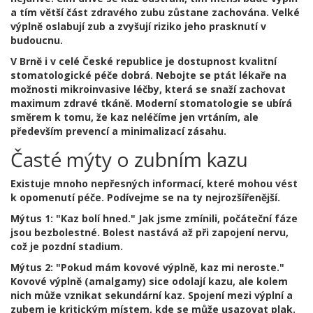
a tím větší část zdravého zubu zůstane zachována. Velké
výplně oslabují zub a zvyšují riziko jeho prasknutí v
budoucnu.
V Brně i v celé České republice je dostupnost kvalitní
stomatologické péče dobrá. Nebojte se ptát lékaře na
možnosti mikroinvasive léčby, která se snaží zachovat
maximum zdravé tkáně. Moderní stomatologie se ubírá
směrem k tomu, že kaz neléčíme jen vrtáním, ale
především prevencí a minimalizací zásahu.
Časté mýty o zubním kazu
Existuje mnoho nepřesných informací, které mohou vést
k opomenutí péče. Podívejme se na ty nejrozšířenější.
Mýtus 1: "Kaz bolí hned."
Jak jsme zmínili, počáteční fáze
jsou bezbolestné. Bolest nastává až při zapojení nervu,
což je pozdní stadium.
Mýtus 2: "Pokud mám kovové výplně, kaz mi neroste."
Kovové výplně (amalgamy) sice odolají kazu, ale kolem
nich může vznikat sekundární kaz. Spojení mezi výplní a
zubem je kritickým místem, kde se může usazovat plak.