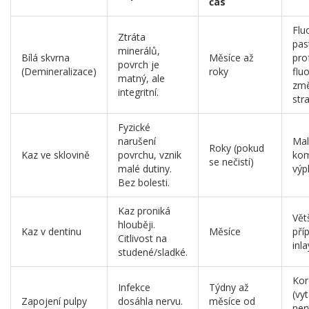
čas
Flu
Ztráta
pas
minerálů,
Bílá skvrna
Měsíce až
pro
povrch je
(Demineralizace)
roky
flu
matný, ale
zm
integritní.
stra
Fyzické
narušení
Mal
Roky (pokud
Kaz ve sklovině
povrchu, vznik
kom
se nečistí)
malé dutiny.
výp
Bez bolesti.
Kaz proniká
Vět
hlouběji.
Kaz v dentinu
Měsíce
pří
Citlivost na
inla
studené/sladké.
Kor
Infekce
Týdny až
(vy
Zapojení pulpy
dosáhla nervu.
měsíce od
ner