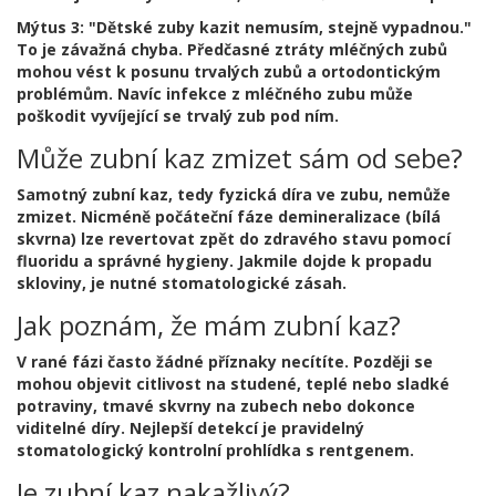
Mýtus 3: "Dětské zuby kazit nemusím, stejně vypadnou."
To je závažná chyba. Předčasné ztráty mléčných zubů
mohou vést k posunu trvalých zubů a ortodontickým
problémům. Navíc infekce z mléčného zubu může
poškodit vyvíjející se trvalý zub pod ním.
Může zubní kaz zmizet sám od sebe?
Samotný zubní kaz, tedy fyzická díra ve zubu, nemůže
zmizet. Nicméně počáteční fáze demineralizace (bílá
skvrna) lze revertovat zpět do zdravého stavu pomocí
fluoridu a správné hygieny. Jakmile dojde k propadu
skloviny, je nutné stomatologické zásah.
Jak poznám, že mám zubní kaz?
V rané fázi často žádné příznaky necítíte. Později se
mohou objevit citlivost na studené, teplé nebo sladké
potraviny, tmavé skvrny na zubech nebo dokonce
viditelné díry. Nejlepší detekcí je pravidelný
stomatologický kontrolní prohlídka s rentgenem.
Je zubní kaz nakažlivý?