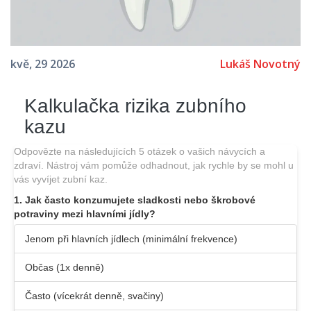
Lukáš Novotný
kvě, 29 2026
Kalkulačka rizika zubního
kazu
Odpovězte na následujících 5 otázek o vašich návycích a
zdraví. Nástroj vám pomůže odhadnout, jak rychle by se mohl u
vás vyvíjet zubní kaz.
1. Jak často konzumujete sladkosti nebo škrobové
potraviny mezi hlavními jídly?
Jenom při hlavních jídlech (minimální frekvence)
Občas (1x denně)
Často (vícekrát denně, svačiny)