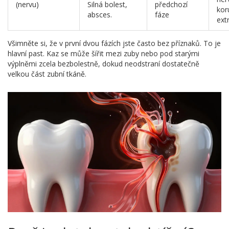
(nervu)
Silná bolest,
předchozí
kor
absces.
fáze
ext
Všimněte si, že v první dvou fázích jste často bez příznaků. To je
hlavní past. Kaz se může šířit mezi zuby nebo pod starými
výplněmi zcela bezbolestně, dokud neodstraní dostatečně
velkou část zubní tkáně.