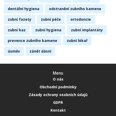
dentální hygiena
odstranění zubního kamene
zubní fazety
zubní péče
ortodoncie
zubní kaz
zubní hygiena
zubní implantáty
prevence zubního kamene
zubní lékař
úsměv
zánět dásní
Menu
O nás
Obchodní podmínky
Zásady ochrany osobních údajů
GDPR
Kontakt