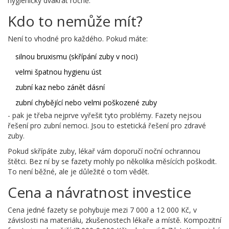
hygieničky dvakrát ročně.
Kdo to nemůže mít?
Není to vhodné pro každého. Pokud máte:
silnou bruxismu (skřípání zuby v noci)
velmi špatnou hygienu úst
zubní kaz nebo zánět dásní
zubní chybějící nebo velmi poškozené zuby
- pak je třeba nejprve vyřešit tyto problémy. Fazety nejsou
řešení pro zubní nemoci. Jsou to estetická řešení pro zdravé
zuby.
Pokud skřípáte zuby, lékař vám doporučí noční ochrannou
štětci. Bez ní by se fazety mohly po několika měsících poškodit.
To není běžné, ale je důležité o tom vědět.
Cena a návratnost investice
Cena jedné fazety se pohybuje mezi 7 000 a 12 000 Kč, v
závislosti na materiálu, zkušenostech lékaře a místě. Kompozitní