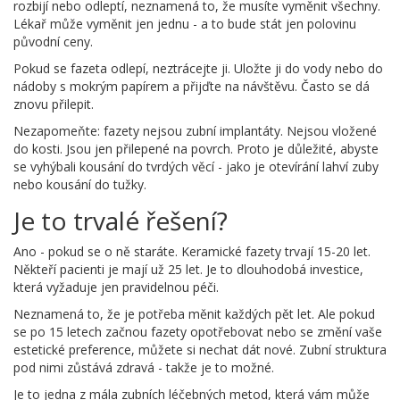
rozbijí nebo odleptí, neznamená to, že musíte vyměnit všechny.
Lékař může vyměnit jen jednu - a to bude stát jen polovinu
původní ceny.
Pokud se fazeta odlepí, neztrácejte ji. Uložte ji do vody nebo do
nádoby s mokrým papírem a přijďte na návštěvu. Často se dá
znovu přilepit.
Nezapomeňte: fazety nejsou zubní implantáty. Nejsou vložené
do kosti. Jsou jen přilepené na povrch. Proto je důležité, abyste
se vyhýbali kousání do tvrdých věcí - jako je otevírání lahví zuby
nebo kousání do tužky.
Je to trvalé řešení?
Ano - pokud se o ně staráte. Keramické fazety trvají 15-20 let.
Někteří pacienti je mají už 25 let. Je to dlouhodobá investice,
která vyžaduje jen pravidelnou péči.
Neznamená to, že je potřeba měnit každých pět let. Ale pokud
se po 15 letech začnou fazety opotřebovat nebo se změní vaše
estetické preference, můžete si nechat dát nové. Zubní struktura
pod nimi zůstává zdravá - takže je to možné.
Je to jedna z mála zubních léčebných metod, která vám může