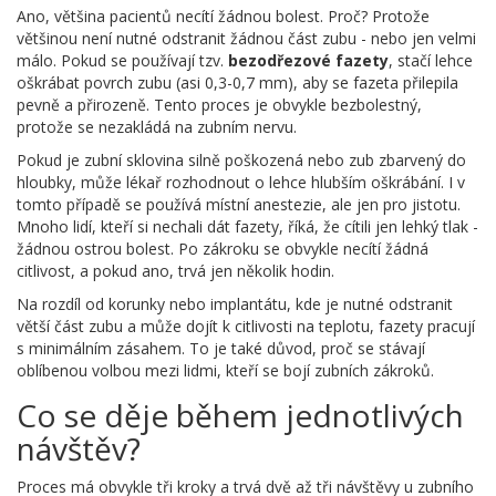
Ano, většina pacientů necítí žádnou bolest. Proč? Protože
většinou není nutné odstranit žádnou část zubu - nebo jen velmi
málo. Pokud se používají tzv.
bezodřezové fazety
, stačí lehce
oškrábat povrch zubu (asi 0,3-0,7 mm), aby se fazeta přilepila
pevně a přirozeně. Tento proces je obvykle bezbolestný,
protože se nezakládá na zubním nervu.
Pokud je zubní sklovina silně poškozená nebo zub zbarvený do
hloubky, může lékař rozhodnout o lehce hlubším oškrábání. I v
tomto případě se používá místní anestezie, ale jen pro jistotu.
Mnoho lidí, kteří si nechali dát fazety, říká, že cítili jen lehký tlak -
žádnou ostrou bolest. Po zákroku se obvykle necítí žádná
citlivost, a pokud ano, trvá jen několik hodin.
Na rozdíl od korunky nebo implantátu, kde je nutné odstranit
větší část zubu a může dojít k citlivosti na teplotu, fazety pracují
s minimálním zásahem. To je také důvod, proč se stávají
oblíbenou volbou mezi lidmi, kteří se bojí zubních zákroků.
Co se děje během jednotlivých
návštěv?
Proces má obvykle tři kroky a trvá dvě až tři návštěvy u zubního