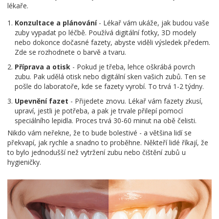
lékaře.
Konzultace a plánování
- Lékař vám ukáže, jak budou vaše
zuby vypadat po léčbě. Používá digitální fotky, 3D modely
nebo dokonce dočasné fazety, abyste viděli výsledek předem.
Zde se rozhodnete o barvě a tvaru.
Příprava a otisk
- Pokud je třeba, lehce oškrábá povrch
zubu. Pak udělá otisk nebo digitální sken vašich zubů. Ten se
pošle do laboratoře, kde se fazety vyrobí. To trvá 1-2 týdny.
Upevnění fazet
- Přijedete znovu. Lékař vám fazety zkusí,
upraví, jestli je potřeba, a pak je trvale přilepí pomocí
speciálního lepidla. Proces trvá 30-60 minut na obě čelisti.
Nikdo vám neřekne, že to bude bolestivé - a většina lidí se
překvapí, jak rychle a snadno to proběhne. Někteří lidé říkají, že
to bylo jednodušší než vytržení zubu nebo čištění zubů u
hygieničky.