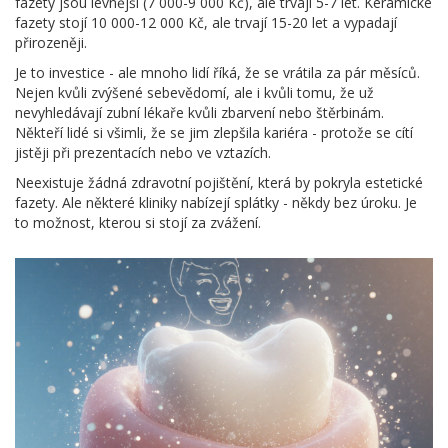
fazety jsou levnější (7 000-9 000 Kč), ale trvají 5-7 let. Keramické
fazety stojí 10 000-12 000 Kč, ale trvají 15-20 let a vypadají
přirozeněji.
Je to investice - ale mnoho lidí říká, že se vrátila za pár měsíců.
Nejen kvůli zvýšené sebevědomí, ale i kvůli tomu, že už
nevyhledávají zubní lékaře kvůli zbarvení nebo štěrbinám.
Někteří lidé si všimli, že se jim zlepšila kariéra - protože se cítí
jistěji při prezentacích nebo ve vztazích.
Neexistuje žádná zdravotní pojištění, která by pokryla estetické
fazety. Ale některé kliniky nabízejí splátky - někdy bez úroku. Je
to možnost, kterou si stojí za zvážení.