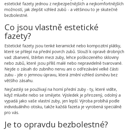
estetické fazety jednou z nejbezpečnějších a nejkomfortnějších
možností, jak zlepšit vzhled zubů - a většinou to je skutečně
bezbolestné.
Co jsou vlastně estetické
fazety?
Estetické fazety jsou tenké keramické nebo kompozitní plátky,
které se přilepí na přední povrch zubů. Slouží k opravě drobných
vad: zbarvení, štěrbin mezi zuby, lehce poškozeného skloviny
nebo zubů, které jsou příliš malé nebo nepravidelně tvarované.
Nejde o zásah do zubního nervu ani o odřezávání velké části
zubu - jde o jemnou úpravu, která změní vzhled úsměvu bez
většího zásahu.
Nejčastěji se používají na horní přední zuby - ty, které vidíte,
když mluvíte nebo se smějete. Výsledek je přirozený, odolný a
vypadá jako vaše vlastní zuby, jen lepší. Výroba probíhá podle
individuálního otisku, takže každá fazeta je vyrobená speciálně
pro vás.
Je to opravdu bezbolestné?