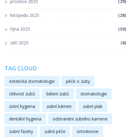
prosince 2025
(29)
listopadu 2025
(28)
října 2025
(30)
září 2025
(8)
TAG CLOUD
estetická stomatologie
péče o zuby
citlivost zubů
bělení zubů
stomatologie
ústní hygiena
zubní kámen
zubní plak
dentální hygiena
odstranění zubního kamene
zubní fazety
zubní péče
ortodoncie