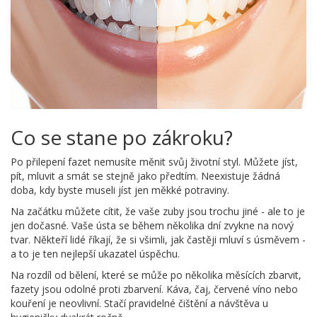
Co se stane po zákroku?
Po přilepení fazet nemusíte měnit svůj životní styl. Můžete jíst,
pít, mluvit a smát se stejně jako předtím. Neexistuje žádná
doba, kdy byste museli jíst jen měkké potraviny.
Na začátku můžete cítit, že vaše zuby jsou trochu jiné - ale to je
jen dočasné. Vaše ústa se během několika dní zvykne na nový
tvar. Někteří lidé říkají, že si všimli, jak častěji mluví s úsměvem -
a to je ten nejlepší ukazatel úspěchu.
Na rozdíl od bělení, které se může po několika měsících zbarvit,
fazety jsou odolné proti zbarvení. Káva, čaj, červené víno nebo
kouření je neovlivní. Stačí pravidelné čištění a návštěva u