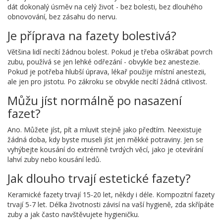
dát dokonalý úsměv na celý život - bez bolesti, bez dlouhého
obnovování, bez zásahu do nervu.
Je příprava na fazety bolestivá?
Většina lidí necítí žádnou bolest. Pokud je třeba oškrábat povrch
zubu, používá se jen lehké odřezání - obvykle bez anestezie.
Pokud je potřeba hlubší úprava, lékař použije místní anestezii,
ale jen pro jistotu. Po zákroku se obvykle necítí žádná citlivost.
Můžu jíst normálně po nasazení
fazet?
Ano. Můžete jíst, pít a mluvit stejně jako předtím. Neexistuje
žádná doba, kdy byste museli jíst jen měkké potraviny. Jen se
vyhýbejte kousání do extrémně tvrdých věcí, jako je otevírání
lahví zuby nebo kousání ledů.
Jak dlouho trvají estetické fazety?
Keramické fazety trvají 15-20 let, někdy i déle. Kompozitní fazety
trvají 5-7 let. Délka životnosti závisí na vaší hygieně, zda skřípáte
zuby a jak často navštěvujete hygieničku.