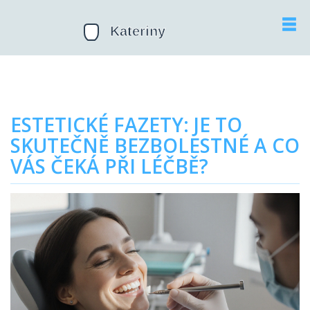
ESTETICKÉ FAZETY: JE TO
SKUTEČNĚ BEZBOLESTNÉ A CO
VÁS ČEKÁ PŘI LÉČBĚ?