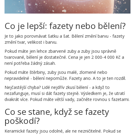
Co je lepší: fazety nebo bělení?
Je to jako porovnávat šatku a šat. Bělení změní barvu - fazety
změní tvar, velikost i barvu.
Pokud máte jen lehce zbarvené zuby a zuby jsou správně
tvarované, bělení je dostatečné. Cena je jen 2 000-4 000 Kč a
není potřeba žádný zásah.
Pokud máte štěrbiny, zuby jsou malé, zlomené nebo
nepravidelné - bělení nepomůže. Fazety ano. A to je ten rozdíl.
Nejčastější chyba? Lidé nejdřív zkusí bělení - a když to
nezafunguje, musí si dát fazety stejně. Výsledkem je, že utratí
dvakrát více. Pokud máte větší vady, začněte rovnou s fazetami.
Co se stane, když se fazety
poškodí?
Keramické fazety jsou odolné, ale ne nezničitelné. Pokud se