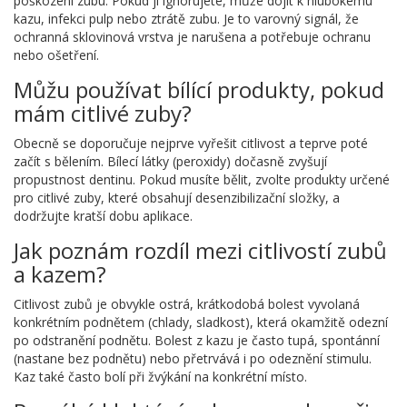
poškození zubu. Pokud ji ignorujete, může dojít k hlubokému
kazu, infekci pulp nebo ztrátě zubu. Je to varovný signál, že
ochranná sklovinová vrstva je narušena a potřebuje ochranu
nebo ošetření.
Můžu používat bílící produkty, pokud
mám citlivé zuby?
Obecně se doporučuje nejprve vyřešit citlivost a teprve poté
začít s bělením. Bílecí látky (peroxidy) dočasně zvyšují
propustnost dentinu. Pokud musíte bělit, zvolte produkty určené
pro citlivé zuby, které obsahují desenzibilizační složky, a
dodržujte kratší dobu aplikace.
Jak poznám rozdíl mezi citlivostí zubů
a kazem?
Citlivost zubů je obvykle ostrá, krátkodobá bolest vyvolaná
konkrétním podnětem (chlady, sladkost), která okamžitě odezní
po odstranění podnětu. Bolest z kazu je často tupá, spontánní
(nastane bez podnětu) nebo přetrvává i po odeznění stimulu.
Kaz také často bolí při žvýkání na konkrétní místo.