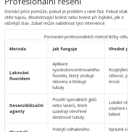
Profesionální řešení
Domácí péče pomůže, pokud je problém v rané fázi. Pokud však
cítíte tupou, dlouhotrvající bolest nebo bolest při žvýkání, jde o
vážnější stav. Zubař může nabídnout tyto intervence:
Porovnání profesionálních metod léčby citlivo
Metoda
Jak funguje
Vhodné pr
Aplikace
vysokokoncentrovaného
Rozptýlená
Lakování
fluoridu, který zesiluje
citlivost, po
fluoridem
sklovinu a blokuje
eroze.
tubuly.
Použití speciálních gelů
Lokální citli
Desenzibilizační
nebo laserů, které
ošetření ne
agenty
uzavírají otevřené
bělení.
dentinové tubuly.
Pokrytí odhaleného
Výrazné rec