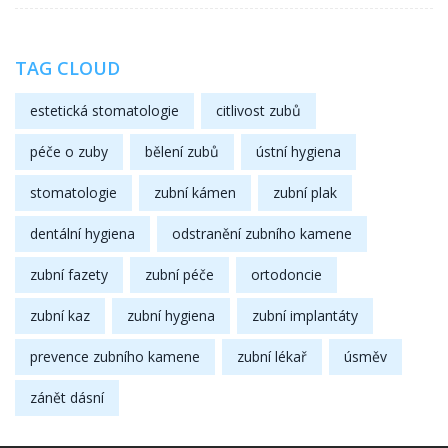
TAG CLOUD
estetická stomatologie
citlivost zubů
péče o zuby
bělení zubů
ústní hygiena
stomatologie
zubní kámen
zubní plak
dentální hygiena
odstranění zubního kamene
zubní fazety
zubní péče
ortodoncie
zubní kaz
zubní hygiena
zubní implantáty
prevence zubního kamene
zubní lékař
úsměv
zánět dásní