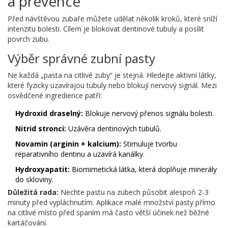
a prevence
Před návštěvou zubaře můžete udělat několik kroků, které sníží
intenzitu bolesti. Cílem je blokovat dentinové tubuly a posílit
povrch zubu.
Výběr správné zubní pasty
Ne každá „pasta na citlivé zuby“ je stejná. Hledejte aktivní látky,
které fyzicky uzavírajou tubuly nebo blokují nervový signál. Mezi
osvědčené ingredience patří:
Hydroxid draselný:
Blokuje nervový přenos signálu bolesti.
Nitrid stronci:
Uzávěra dentinových tubulů.
Novamin (arginin + kalcium):
Stimuluje tvorbu
reparativního dentinu a uzavírá kanálky.
Hydroxyapatit:
Biomimetická látka, která doplňuje minerály
do skloviny.
Důležitá rada:
Nechte pastu na zubech působit alespoň 2-3
minuty před vypláchnutím. Aplikace malé množství pasty přímo
na citlivé místo před spaním má často větší účinek než běžné
kartáčování.