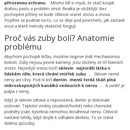
přirozenou ochranu.
Mnoho lidí si myslí, že stačí koupit
drahou pastu a problém zmizí. Realita je složitější. Bez
pochopení příčiny se bude citlivost vracet znovu a znovu.
Pojďme se podívat na to, co se děje pod povrchem, jak zastavit
erozi a které metody skutečně fungují.
Proč vás zuby bolí? Anatomie
problému
Abychom pochopili léčbu, musíme nejprve znát mechanismus
bolesti. Zuby nejsou pevné kameny. Jsou složeny ze tří hlavních
vrstev. Nejvnější vrstvu tvoří
sklovin
nejtvrdší látka v
lidském těle, která chrání vnitřek zubu
.
Sklovin nemá
nervy ani cévy. Pod ní leží
dentin
menší tvrdá tkáň plná
mikroskopických kanálků vedoucích k nervu
.
A uvnitř je
pulpa s nervy.
Když je sklovin zdravá a neporušená, dentin je dokonale
izolován. Teplotní změny (studené/horké) nebo chemické
podněty (cukr, kyselina) nemohou dosáhnout nervu. Citlivost
nastane tehdy, když dojde k odhalení dentinu. To se stává
dvěma způsoby: