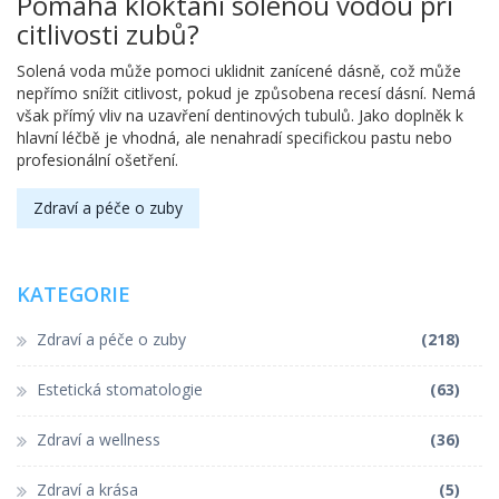
Pomáhá kloktání solenou vodou při
citlivosti zubů?
Solená voda může pomoci uklidnit zanícené dásně, což může
nepřímo snížit citlivost, pokud je způsobena recesí dásní. Nemá
však přímý vliv na uzavření dentinových tubulů. Jako doplněk k
hlavní léčbě je vhodná, ale nenahradí specifickou pastu nebo
profesionální ošetření.
Zdraví a péče o zuby
KATEGORIE
Zdraví a péče o zuby
(218)
Estetická stomatologie
(63)
Zdraví a wellness
(36)
Zdraví a krása
(5)