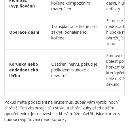
Plombáž
kořene kompozitním
dásní, hlub
(Vyplňování)
materiálem.
defekty.
Estetické
Transplantace tkáně pro
nedostatky,
Operace dásní
zakrytí odhaleného
hluboké rec
kořene.
ohrožující st
zubu.
Samovolná b
bolest po
Korunka nebo
Ošetření nervu, pokud je
horkém/stu
endodontická
poškození hluboké a
která přetr
léčba
nevratné.
déle než 30
sekund.
Pokud máte podezření na bruxismus, zubař vám vyrobí noční
chránič. Ten absorbuje sílu stisku a chrání zuby před dalším
opotřebením. Je to investice, která může ušetřit tisíce korun za
budoucí vyplňování nebo korunky.