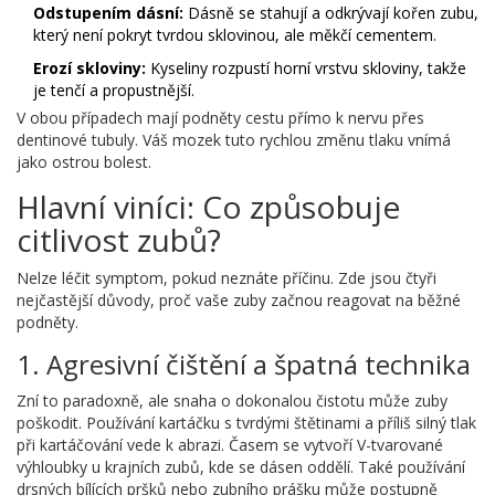
Odstupením dásní:
Dásně se stahují a odkrývají kořen zubu,
který není pokryt tvrdou sklovinou, ale měkčí cementem.
Erozí skloviny:
Kyseliny rozpustí horní vrstvu skloviny, takže
je tenčí a propustnější.
V obou případech mají podněty cestu přímo k nervu přes
dentinové tubuly. Váš mozek tuto rychlou změnu tlaku vnímá
jako ostrou bolest.
Hlavní viníci: Co způsobuje
citlivost zubů?
Nelze léčit symptom, pokud neznáte příčinu. Zde jsou čtyři
nejčastější důvody, proč vaše zuby začnou reagovat na běžné
podněty.
1. Agresivní čištění a špatná technika
Zní to paradoxně, ale snaha o dokonalou čistotu může zuby
poškodit. Používání kartáčku s tvrdými štětinami a příliš silný tlak
při kartáčování vede k abrazi. Časem se vytvoří V-tvarované
výhloubky u krajních zubů, kde se dásen oddělí. Také používání
drsných bílících pršků nebo zubního prášku může postupně