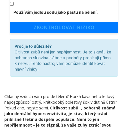
Používám jedlou sodu jako pastu na bělení.
ZKONTROLOVAT RIZIKO
Proč je to důležité?
Citlivost zubů není jen nepříjemnost. Je to signál, že
ochranná sklovina slábne a podněty pronikají přímo
k nervu. Tento nástroj vám pomůže identifikovat
hlavní viníky.
Chladný vzduch vám projde tělem? Horká káva nebo ledový
nápoj způsobí ostrý, krátkodobý bolestivý šok v dutině ústní?
Pokud ano, nejste sami.
Citlivost zubů
, odborně známá
jako dentální hypersenzitivita, je stav, který trápí
přibližně třetinu dospělé populace. Není to jen
nepříjemnost - je to signál, že vaše zuby ztrácí svou