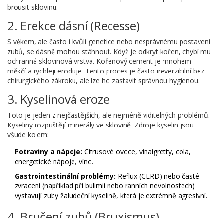
brousit sklovinu.
2. Erekce dásní (Recesse)
S věkem, ale často i kvůli genetice nebo nesprávnému postavení
zubů, se dásně mohou stáhnout. Když je odkryt kořen, chybí mu
ochranná sklovinová vrstva. Kořenový cement je mnohem
měkčí a rychleji eroduje. Tento proces je často ireverzibilní bez
chirurgického zákroku, ale lze ho zastavit správnou hygienou.
3. Kyselinová eroze
Toto je jeden z nejčastějších, ale nejméně viditelných problémů.
Kyseliny rozpuštějí minerály ve sklovině. Zdroje kyselin jsou
všude kolem:
Potraviny a nápoje:
Citrusové ovoce, vinaigretty, cola,
energetické nápoje, víno.
Gastrointestinální problémy:
Reflux (GERD) nebo časté
zvracení (například při bulimii nebo ranních nevolnostech)
vystavují zuby žaludeční kyselině, která je extrémně agresivní.
4. Bručení zubů (Bruxismus)