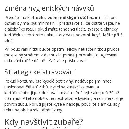
Změna hygienických návyků
Přejděte na kartáček s
velmi měkkými štětinami
. Tlak při
čištění by měl být minimální - představte si, že čistíte vejce, ne
dlažební kostku. Pokud máte tendenci tlačit, zvažte elektrický
kartáček s senzorem tlaku, který vás upozorní, když tlačíte příliš
silně.
Při používání nitku buďte opatrní. Nikdy netlačte nitkou prudce
mezi zuby směrem k dásni, ale jemně ji protahujte. Agresivní
nitkování může dásně ještě více poškozovat.
Strategické stravování
Pokud konzumujete kyselé potraviny, nedávejte jim ihned
následovat čištění zubů. Kyselina změkčí sklovinu a
kartáčováním ji pak doslova smýváte. Počkejte alespoň 30 až
60 minut. V této době slina neutralizuje kyseliny a remineralizuje
povrch zubu. Pokud pijete kyselé nápoje, použijte slamku, aby
tekutina obcházela přední zuby.
Kdy navštívit zubaře?