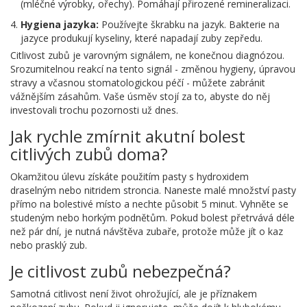
(mléčné výrobky, ořechy). Pomáhají přirozené remineralizaci.
Hygiena jazyka:
Používejte škrabku na jazyk. Bakterie na
jazyce produkují kyseliny, které napadají zuby zepředu.
Citlivost zubů je varovným signálem, ne konečnou diagnózou.
Srozumitelnou reakcí na tento signál - změnou hygieny, úpravou
stravy a včasnou stomatologickou péčí - můžete zabránit
vážnějším zásahům. Vaše úsměv stojí za to, abyste do něj
investovali trochu pozornosti už dnes.
Jak rychle zmírnit akutní bolest
citlivých zubů doma?
Okamžitou úlevu získáte použitím pasty s hydroxidem
draselným nebo nitridem stroncia. Naneste malé množství pasty
přímo na bolestivé místo a nechte působit 5 minut. Vyhněte se
studeným nebo horkým podnětům. Pokud bolest přetrvává déle
než pár dní, je nutná návštěva zubaře, protože může jít o kaz
nebo prasklý zub.
Je citlivost zubů nebezpečná?
Samotná citlivost není život ohrožující, ale je příznakem