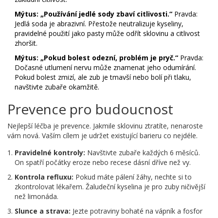
Mýtus: „Používání jedlé sody zbaví citlivosti.“
Pravda:
Jedlá soda je abrazivní. Přestože neutralizuje kyseliny,
pravidelné použití jako pasty může odřít sklovinu a citlivost
zhoršit.
Mýtus: „Pokud bolest odezní, problém je pryč.“
Pravda:
Dočasné utlumení nervu může znamenat jeho odumírání.
Pokud bolest zmizí, ale zub je tmavší nebo bolí při tlaku,
navštivte zubaře okamžitě.
Prevence pro budoucnost
Nejlepší léčba je prevence. Jakmile sklovinu ztratíte, nenaroste
vám nová. Vaším cílem je udržet existující barieru co nejdéle.
Pravidelné kontroly:
Navštivte zubaře každých 6 měsíců.
On spatří počátky eroze nebo recese dásní dříve než vy.
Kontrola refluxu:
Pokud máte pálení žáhy, nechte si to
zkontrolovat lékařem. Žaludeční kyselina je pro zuby ničivější
než limonáda.
Slunce a strava:
Jezte potraviny bohaté na vápník a fosfor