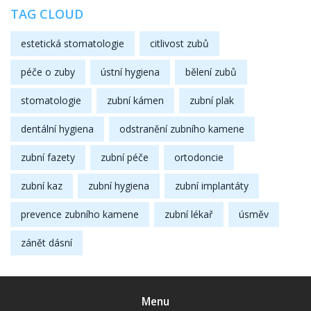
TAG CLOUD
estetická stomatologie
citlivost zubů
péče o zuby
ústní hygiena
bělení zubů
stomatologie
zubní kámen
zubní plak
dentální hygiena
odstranění zubního kamene
zubní fazety
zubní péče
ortodoncie
zubní kaz
zubní hygiena
zubní implantáty
prevence zubního kamene
zubní lékař
úsměv
zánět dásní
Menu