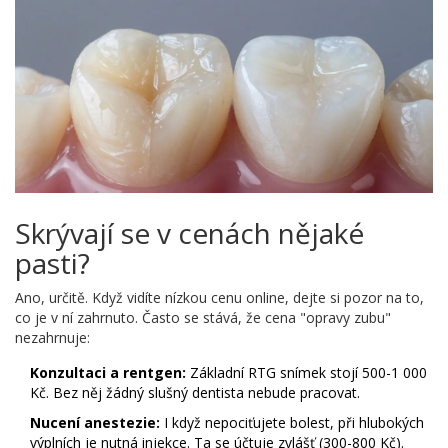
Skrývají se v cenách nějaké
pasti?
Ano, určitě. Když vidíte nízkou cenu online, dejte si pozor na to,
co je v ní zahrnuto. Často se stává, že cena "opravy zubu"
nezahrnuje:
Konzultaci a rentgen:
Základní RTG snímek stojí 500-1 000
Kč. Bez něj žádný slušný dentista nebude pracovat.
Nucení anestezie:
I když nepociťujete bolest, při hlubokých
výplních je nutná injekce. Ta se účtuje zvlášť (300-800 Kč).