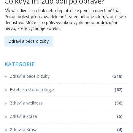
Co když mi zub bolí po opravě?
Mírná citlivost na tlak nebo teplotu je v prvních dnech běžná.
Pokud bolest přetrvává déle než týden nebo je silná, vraťte se k
dentistovi. Může jít o příliš vysokou výplň nebo podráždění
nervu, které vyžaduje korekci.
Zdraví a péče o zuby
KATEGORIE
Zdraví a péče o zuby
(218)
Estetická stomatologie
(62)
Zdraví a wellness
(36)
Zdraví a krása
(5)
Zdraví a Krása
(4)