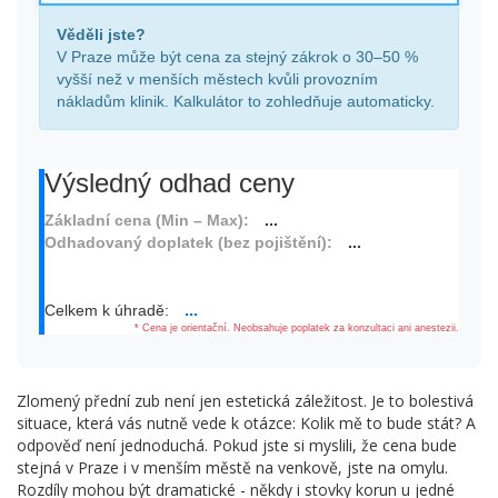
Věděli jste?
V Praze může být cena za stejný zákrok o 30–50 %
vyšší než v menších městech kvůli provozním
nákladům klinik. Kalkulátor to zohledňuje automaticky.
Výsledný odhad ceny
Základní cena (Min – Max):
...
Odhadovaný doplatek (bez pojištění):
...
...
Celkem k úhradě:
* Cena je orientační. Neobsahuje poplatek za konzultaci ani anestezii.
Zlomený přední zub není jen estetická záležitost. Je to bolestivá
situace, která vás nutně vede k otázce: Kolik mě to bude stát? A
odpověď není jednoduchá. Pokud jste si myslili, že cena bude
stejná v Praze i v menším městě na venkově, jste na omylu.
Rozdíly mohou být dramatické - někdy i stovky korun u jedné