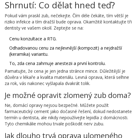
Shrnutí: Co dělat hned teď?
Pokud vám praskl zub, nečekejte. Čím déle čekáte, tím větší je
riziko infekce a tím dražší bude oprava. Okamžitě kontaktujte tři
dentisty ve vašem okolí. Zeptejte se na:
Cenu konzultace a RTG.
Odhadovanou cenu za nejlevnější (kompozit) a nejdražší
(keramika) variantu.
To, zda cena zahrnuje anestezii a první kontrolu.
Pamatujte, že cena je jen jedna stránce mince. Důležitější je
důvěra v lékaře a kvalita materiálu. Levná oprava, která selhne
za rok, vás nakonec vyšlapala dvakrát tolik.
Je možné opravit zlomený zub doma?
Ne, domácí opravy nejsou bezpečné. Můžete použít
farmaceutický cement jako dočasné řešení, dokud nedostanete
termín u dentista, ale nikdy nepoužívejte lepidla z domácnosti.
Tyto chemikálie mohou trvale poškodit nerv zubu.
Jak dlouho trvá oprava ulomeného