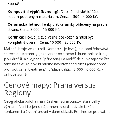
500 Kč.
Kompozitní výplň (bonding):
Doplnění chybějící části
zubem podobným materiálem. Cena: 1 500 - 4 000 Kč.
Ceramická letmo:
Tenký plát keramiky přilepený na přední
stranu. Cena: 8 000 - 15 000 Kč.
Korunka:
Pokud je zub vážně poškozen a musí být
kompletně obalen. Cena: 10 000 - 25 000 Kč.
Materiál hraje velkou roli. Kompozit je levný, ale opotřebovává
se rychleji. Keramiky (jako zirkonoxid nebo lithium-orthosilikát)
jsou dražší, ale vypadají přirozeněji a vydrží déle. Nezapomeňte
také na fakt, že pokud musíte navštívit specialistu (endodonta
pro root canal treatment), přidáte dalších 3 000 - 6 000 Kč k
celkové sumě.
Cenové mapy: Praha versus
Regiony
Geografická poloha má v českém zdravotnictví stále velký
význam. Není to jen o nájemném v ordinaci, ale také o
konkurenci a životní úrovni v dané oblasti. Pojďme se podívat na