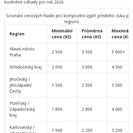
konkrétní odhady pro rok 2026.
Srovnání cenových hladin pro kompozitní výplň předního zubu pod
regionů
Minimální
Průměrná
Maximáln
Region
cena (Kč)
cena (Kč)
cena (Kč)
Hlavní město
2 500
3 500
5 000+
Praha
Středočeský kraj
2 000
3 000
4 500
Jihočeský /
Jihozápadní
1 500
2 500
3 500
Čechy
Plzeňský /
Západočeský
1 800
2 800
4 000
kraj
Karlovarský /
1 500
2 200
3 200