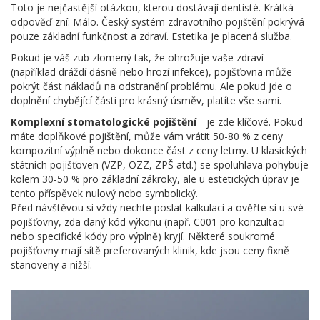
Toto je nejčastější otázkou, kterou dostávají dentisté. Krátká
odpověď zní: Málo. Český systém zdravotního pojištění pokrývá
pouze základní funkčnost a zdraví. Estetika je placená služba.
Pokud je váš zub zlomený tak, že ohrožuje vaše zdraví
(například dráždí dásně nebo hrozí infekce), pojišťovna může
pokrýt část nákladů na odstranění problému. Ale pokud jde o
doplnění chybějící části pro krásný úsměv, platíte vše sami.
Komplexní stomatologické pojištění
je zde klíčové. Pokud
máte doplňkové pojištění, může vám vrátit 50-80 % z ceny
kompozitní výplně nebo dokonce část z ceny letmy. U klasických
státních pojišťoven (VZP, OZZ, ZPŠ atd.) se spoluhlava pohybuje
kolem 30-50 % pro základní zákroky, ale u estetických úprav je
tento příspěvek nulový nebo symbolický.
Před návštěvou si vždy nechte poslat kalkulaci a ověřte si u své
pojišťovny, zda daný kód výkonu (např. C001 pro konzultaci
nebo specifické kódy pro výplně) kryjí. Některé soukromé
pojišťovny mají sítě preferovaných klinik, kde jsou ceny fixně
stanoveny a nižší.