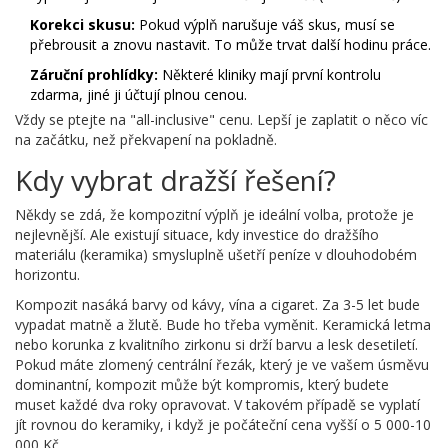
Korekci skusu:
Pokud výplň narušuje váš skus, musí se
přebrousit a znovu nastavit. To může trvat další hodinu práce.
Záruční prohlídky:
Některé kliniky mají první kontrolu
zdarma, jiné ji účtují plnou cenou.
Vždy se ptejte na "all-inclusive" cenu. Lepší je zaplatit o něco víc
na začátku, než překvapení na pokladně.
Kdy vybrat dražší řešení?
Někdy se zdá, že kompozitní výplň je ideální volba, protože je
nejlevnější. Ale existují situace, kdy investice do dražšího
materiálu (keramika) smysluplně ušetří peníze v dlouhodobém
horizontu.
Kompozit nasáká barvy od kávy, vína a cigaret. Za 3-5 let bude
vypadat matně a žlutě. Bude ho třeba vyměnit. Keramická letma
nebo korunka z kvalitního zirkonu si drží barvu a lesk desetiletí.
Pokud máte zlomený centrální řezák, který je ve vašem úsměvu
dominantní, kompozit může být kompromis, který budete
muset každé dva roky opravovat. V takovém případě se vyplatí
jít rovnou do keramiky, i když je počáteční cena vyšší o 5 000-10
000 Kč.