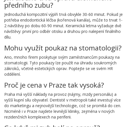
předního zubu?
Jednoduchá kompozitní výplň trvá obvykle 30-60 minut. Pokud je
potřeba endodontická léčba (kořenová kanála), může to trvat 1-
2 návštěvy po dobu 60-90 minut. Keramická letma vyžaduje dvě
návštěvy: první pro odběr otisku a druhou pro nalepení finálního
dílu.
Mohu využít poukaz na stomatologii?
Ano, mnoho firem poskytuje svým zaměstnancům poukazy na
stomatologii. Tyto poukazy lze použít na úhradu soukromých
zákroků, včetně estetických oprav. Poptejte se ve svém HR
oddělení.
Proč je cena v Praze tak vysoká?
Praha má vyšší náklady na provoz (nájmy, mzdy personálu) a
vyšší kupní sílu obyvatel. Dentisté v metropoli také investují více
do marketingu a nejnovější technologie, což se promítá do cen.
Nicméně i v Praze najdete levnější kliniky, zejména v nových
rezidenčních komplexech na periferii.