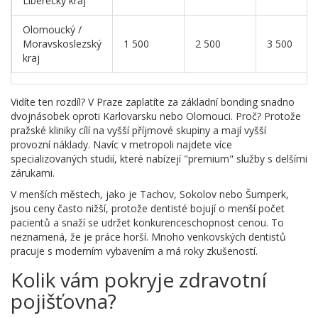
Liberecký kraj
Olomoucký /
Moravskoslezský
1 500
2 500
3 500
kraj
Vidíte ten rozdíl? V Praze zaplatíte za základní bonding snadno
dvojnásobek oproti Karlovarsku nebo Olomouci. Proč? Protože
pražské kliniky cílí na vyšší příjmové skupiny a mají vyšší
provozní náklady. Navíc v metropoli najdete více
specializovaných studií, které nabízejí "premium" služby s delšími
zárukami.
V menších městech, jako je Tachov, Sokolov nebo Šumperk,
jsou ceny často nižší, protože dentisté bojují o menší počet
pacientů a snaží se udržet konkurenceschopnost cenou. To
neznamená, že je práce horší. Mnoho venkovských dentistů
pracuje s moderním vybavením a má roky zkušeností.
Kolik vám pokryje zdravotní
pojišťovna?