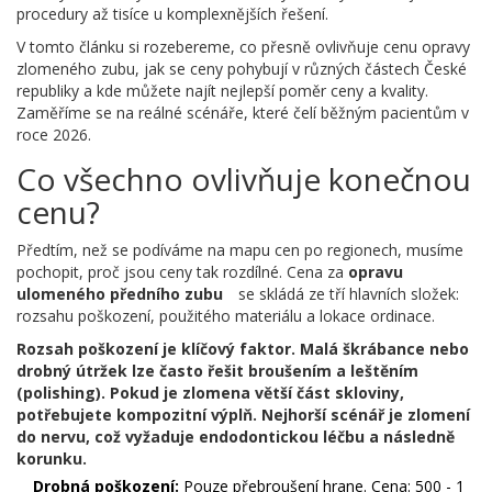
procedury až tisíce u komplexnějších řešení.
V tomto článku si rozebereme, co přesně ovlivňuje cenu opravy
zlomeného zubu, jak se ceny pohybují v různých částech České
republiky a kde můžete najít nejlepší poměr ceny a kvality.
Zaměříme se na reálné scénáře, které čelí běžným pacientům v
roce 2026.
Co všechno ovlivňuje konečnou
cenu?
Předtím, než se podíváme na mapu cen po regionech, musíme
pochopit, proč jsou ceny tak rozdílné. Cena za
opravu
ulomeného předního zubu
se skládá ze tří hlavních složek:
rozsahu poškození, použitého materiálu a lokace ordinace.
Rozsah poškození je klíčový faktor. Malá škrábance nebo
drobný útržek lze často řešit broušením a leštěním
(polishing). Pokud je zlomena větší část skloviny,
potřebujete kompozitní výplň. Nejhorší scénář je zlomení
do nervu, což vyžaduje endodontickou léčbu a následně
korunku.
Drobná poškození:
Pouze přebroušení hrane. Cena: 500 - 1