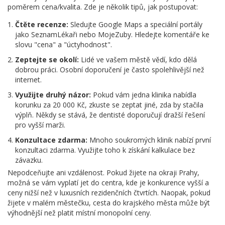
poměrem cena/kvalita. Zde je několik tipů, jak postupovat:
Čtěte recenze:
Sledujte Google Maps a speciální portály
jako SeznamLékaři nebo MojeZuby. Hledejte komentáře ke
slovu "cena" a "úctyhodnost".
Zeptejte se okolí:
Lidé ve vašem městě vědí, kdo dělá
dobrou práci. Osobní doporučení je často spolehlivější než
internet.
Využijte druhý názor:
Pokud vám jedna klinika nabídla
korunku za 20 000 Kč, zkuste se zeptat jiné, zda by stačila
výplň. Někdy se stává, že dentisté doporučují dražší řešení
pro vyšší marži.
Konzultace zdarma:
Mnoho soukromých klinik nabízí první
konzultaci zdarma. Využijte toho k získání kalkulace bez
závazku.
Nepodceňujte ani vzdálenost. Pokud žijete na okraji Prahy,
možná se vám vyplatí jet do centra, kde je konkurence vyšší a
ceny nižší než v luxusních rezidenčních čtvrtích. Naopak, pokud
žijete v malém městečku, cesta do krajského města může být
výhodnější než platit místní monopolní ceny.