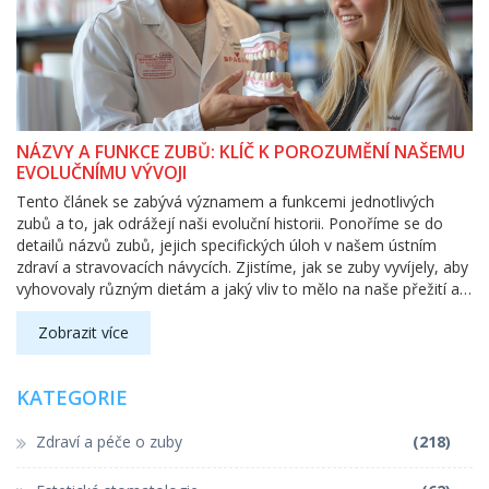
NÁZVY A FUNKCE ZUBŮ: KLÍČ K POROZUMĚNÍ NAŠEMU
EVOLUČNÍMU VÝVOJI
Tento článek se zabývá významem a funkcemi jednotlivých
zubů a to, jak odrážejí naši evoluční historii. Ponoříme se do
detailů názvů zubů, jejich specifických úloh v našem ústním
zdraví a stravovacích návycích. Zjistíme, jak se zuby vyvíjely, aby
vyhovovaly různým dietám a jaký vliv to mělo na naše přežití a
vývoj. Tento text je určen k poskytnutí užitečných a zajímavých
informací pro každého, kdo si přeje nahlédnout hlouběji do
Zobrazit více
spojitosti mezi naším fyzickým vývojem a způsoby, jakými naše
těla fungují dnes.
KATEGORIE
Zdraví a péče o zuby
(218)