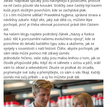
zdraví. Například špičáky jsou náchylnější k poškození, protože
na ně často působí síla kousání. Stoličky zase častěji trpí kazem
kvůli jejich složitým povrchům, kde se zachytává plak.
Co s tím můžeme udělat? Pravidelná hygiena, správná strava a
návštěvy zubaře. Když víte, jaký zub dělá co, můžete lépe
pochopit, proč je třeba věnovat pozornost právě těm částem
úst.
Na našem blogu najdete podrobný článek „Názvy a funkce
zubů: Klíč k porozumění našemu evolučnímu vývoji“, kde se
ponoříme do detailů každého typu zubu a ukážeme, jak se
vyvíjely v souvislosti s naší historií. Čtěte, abyste pochopili, jak
vám věda může pomoci mít zdravý úsměv.
Jednoduše řečeno, vaše zuby jsou malou knihou o tom, jak se
člověk přizpůsobil jídlu. Když do ní sáhnete s úctou a péčí, vrátí
vám to zdraví a sebevědomí. Zkuste se podívat do zrcadla,
pojmenujte své zuby a přemýšlejte, co vám o vás říkají. Každý
úsměv má svůj příběh – a vy ho můžete psát dál.