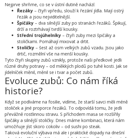
Nejprve shrňme, co se v ústní dutině nachází:
Řezáky
– čtyři vpředu, slouží k řezání jídla. Mají ostrý
řezák a jsou nejviditelnější.
Špičáky
– dva silnější zuby po stranách řezáků. Špikují,
drží a roztrhávají tvrdší kousky.
Střední trojúhelníky
– čtyři zuby mezi špičáky a
stoličkami. Pomáhají mixovat a drtit.
Stoličky
– šest až osm velkých zubů vzadu. Jsou jako
drtič, rozmělní vše na menší kousky.
Tyto čtyři skupiny zubů vznikly, protože naši předkové jedli
různé druhy potravy – od měkkých plodů po tuhé kosti. Jak se
jídelníček měnil, měnil se i tvar a počet zubů.
Evoluce zubů: Co nám říká
historie?
Když se podíváme na fosilie, vidíme, že starší savci měli méně
stoliček a jiné proporce řezáků. To odpovídá tomu, že jedli
převážně rostlinnou stravu. S příchodem masa se rozšířily
špičáky a silnější stoličky. Dnes máme kombinaci, která nám
umožňuje jíst skoro cokoliv – od sushi po steak.
Taková evoluční výbava má ale i praktické dopady na dnešní