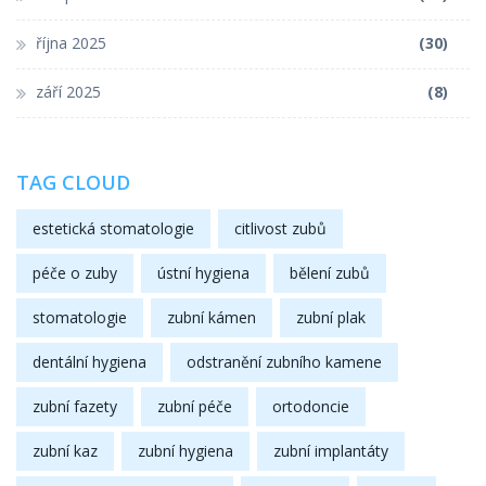
října 2025
(30)
září 2025
(8)
TAG CLOUD
estetická stomatologie
citlivost zubů
péče o zuby
ústní hygiena
bělení zubů
stomatologie
zubní kámen
zubní plak
dentální hygiena
odstranění zubního kamene
zubní fazety
zubní péče
ortodoncie
zubní kaz
zubní hygiena
zubní implantáty