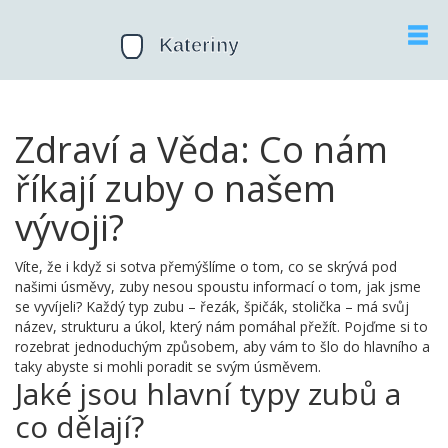
Zdraví a Věda: Co nám
říkají zuby o našem
vývoji?
Víte, že i když si sotva přemýšlíme o tom, co se skrývá pod
našimi úsměvy, zuby nesou spoustu informací o tom, jak jsme
se vyvíjeli? Každý typ zubu – řezák, špičák, stolička – má svůj
název, strukturu a úkol, který nám pomáhal přežít. Pojďme si to
rozebrat jednoduchým způsobem, aby vám to šlo do hlavního a
taky abyste si mohli poradit se svým úsměvem.
Jaké jsou hlavní typy zubů a
co dělají?